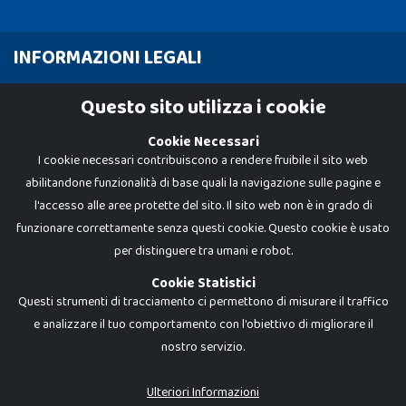
INFORMAZIONI LEGALI
Cookie Policy
Questo sito utilizza i cookie
Privacy Policy
Cookie Necessari
I cookie necessari contribuiscono a rendere fruibile il sito web
abilitandone funzionalità di base quali la navigazione sulle pagine e
l'accesso alle aree protette del sito. Il sito web non è in grado di
funzionare correttamente senza questi cookie. Questo cookie è usato
per distinguere tra umani e robot.
Cookie Statistici
Questi strumenti di tracciamento ci permettono di misurare il traffico
e analizzare il tuo comportamento con l'obiettivo di migliorare il
nostro servizio.
Dadi e Mattoncini è un brand di Giocabene Srl. Ogni riproduzione o utilizzo non
espressamente autorizzato è severamente vietato. Tutti i loghi, marchi,
brand elencati nel presente shop sono di proprietà dei rispettivi titolari.
I prezzi e le promozioni pubblicate potrebbero differire da quanto esposto in
Ulteriori Informazioni
negozio.