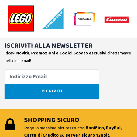
ISCRIVITI ALLA NEWSLETTER
Ricevi
Novità, Promozioni e Codici Sconto esclusivi
direttamente
nella tua email!
SHOPPING SICURO
Paga in massima sicurezza con
Bonifico, PayPal,
Carta di Credito
su
server sicuro 128bit
.