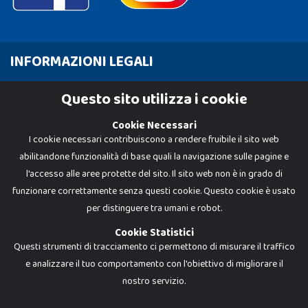
INFORMAZIONI LEGALI
Cookie Policy
Questo sito utilizza i cookie
Privacy Policy
Cookie Necessari
I cookie necessari contribuiscono a rendere fruibile il sito web
abilitandone funzionalità di base quali la navigazione sulle pagine e
l'accesso alle aree protette del sito. Il sito web non è in grado di
funzionare correttamente senza questi cookie. Questo cookie è usato
per distinguere tra umani e robot.
Cookie Statistici
Questi strumenti di tracciamento ci permettono di misurare il traffico
e analizzare il tuo comportamento con l'obiettivo di migliorare il
nostro servizio.
Dadi e Mattoncini è un brand di Giocabene Srl. Ogni riproduzione o utilizzo non
espressamente autorizzato è severamente vietato. Tutti i loghi, marchi,
brand elencati nel presente shop sono di proprietà dei rispettivi titolari.