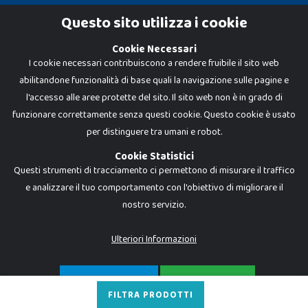
Cookie Policy
Questo sito utilizza i cookie
Privacy Policy
Cookie Necessari
I cookie necessari contribuiscono a rendere fruibile il sito web
abilitandone funzionalità di base quali la navigazione sulle pagine e
l'accesso alle aree protette del sito. Il sito web non è in grado di
funzionare correttamente senza questi cookie. Questo cookie è usato
per distinguere tra umani e robot.
Cookie Statistici
Questi strumenti di tracciamento ci permettono di misurare il traffico
e analizzare il tuo comportamento con l'obiettivo di migliorare il
nostro servizio.
Dadi e Mattoncini è un brand di Giocabene Srl. Ogni riproduzione o utilizzo non
espressamente autorizzato è severamente vietato. Tutti i loghi, marchi,
brand elencati nel presente shop sono di proprietà dei rispettivi titolari.
I prezzi e le promozioni pubblicate potrebbero differire da quanto esposto in
Ulteriori Informazioni
negozio.
Giocabene Srl - via della Posta 8, 20123 Milano (MI)
P.IVA 02608090425 - REA AN201199 - C.S. 10.000 i.v.
SOLO NECESSARI
ACCETTA TUTTO
FILTRA PRODOTTI