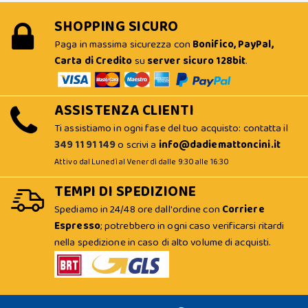
SHOPPING SICURO
Paga in massima sicurezza con
Bonifico, PayPal,
Carta di Credito
su
server sicuro 128bit
.
ASSISTENZA CLIENTI
Ti assistiamo in ogni fase del tuo acquisto: contatta il
349 11 91 149
o scrivi a
info@dadiemattoncini.it
Attivo dal Lunedì al Venerdì dalle 9:30 alle 16:30
TEMPI DI SPEDIZIONE
Spediamo in 24/48 ore dall'ordine con
Corriere
Espresso
; potrebbero in ogni caso verificarsi ritardi
nella spedizione in caso di alto volume di acquisti.