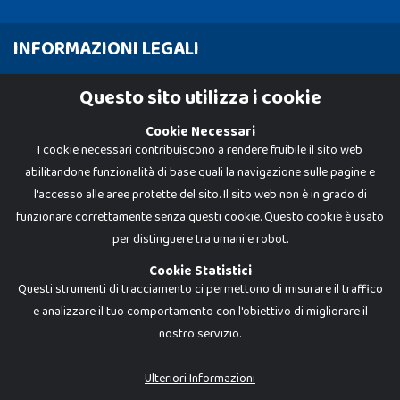
INFORMAZIONI LEGALI
Cookie Policy
Questo sito utilizza i cookie
Privacy Policy
Cookie Necessari
I cookie necessari contribuiscono a rendere fruibile il sito web
abilitandone funzionalità di base quali la navigazione sulle pagine e
l'accesso alle aree protette del sito. Il sito web non è in grado di
funzionare correttamente senza questi cookie. Questo cookie è usato
per distinguere tra umani e robot.
Cookie Statistici
Questi strumenti di tracciamento ci permettono di misurare il traffico
e analizzare il tuo comportamento con l'obiettivo di migliorare il
nostro servizio.
Dadi e Mattoncini è un brand di Giocabene Srl. Ogni riproduzione o utilizzo non
espressamente autorizzato è severamente vietato. Tutti i loghi, marchi,
brand elencati nel presente shop sono di proprietà dei rispettivi titolari.
I prezzi e le promozioni pubblicate potrebbero differire da quanto esposto in
Ulteriori Informazioni
negozio.