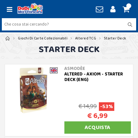
Giochi Di Carte Collezionabili
Altered TCG
Starter Deck
STARTER DECK
ASMODÈE
ALTERED - AXIOM - STARTER
DECK (ENG)
€ 14,99
-53%
€ 6,99
ACQUISTA