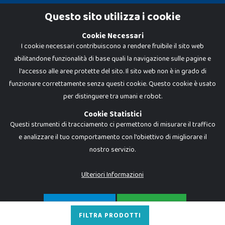
Cookie Policy
Questo sito utilizza i cookie
Privacy Policy
Cookie Necessari
I cookie necessari contribuiscono a rendere fruibile il sito web
abilitandone funzionalità di base quali la navigazione sulle pagine e
l'accesso alle aree protette del sito. Il sito web non è in grado di
funzionare correttamente senza questi cookie. Questo cookie è usato
per distinguere tra umani e robot.
Cookie Statistici
Questi strumenti di tracciamento ci permettono di misurare il traffico
e analizzare il tuo comportamento con l'obiettivo di migliorare il
nostro servizio.
Dadi e Mattoncini è un brand di Giocabene Srl. Ogni riproduzione o utilizzo non
espressamente autorizzato è severamente vietato. Tutti i loghi, marchi,
brand elencati nel presente shop sono di proprietà dei rispettivi titolari.
I prezzi e le promozioni pubblicate potrebbero differire da quanto esposto in
Ulteriori Informazioni
negozio.
Giocabene Srl - via della Posta 8, 20123 Milano (MI)
P.IVA 02608090425 - REA AN201199 - C.S. 10.000 i.v.
SOLO NECESSARI
ACCETTA TUTTO
FILTRA PRODOTTI