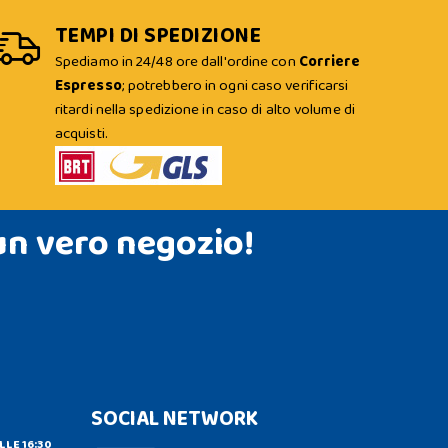
TEMPI DI SPEDIZIONE
Spediamo in 24/48 ore dall'ordine con
Corriere
Espresso
; potrebbero in ogni caso verificarsi
ritardi nella spedizione in caso di alto volume di
acquisti.
un vero negozio!
SOCIAL NETWORK
LLE 16:30