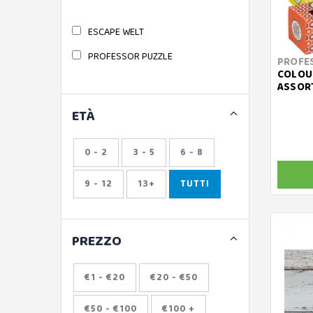
ESCAPE WELT
PROFESSOR PUZZLE
PROFE
COLOUR
ASSOR
ETÀ
0 - 2
3 - 5
6 - 8
9 - 12
13+
TUTTI
PREZZO
€1 - €20
€20 - €50
€50 - €100
€100 +