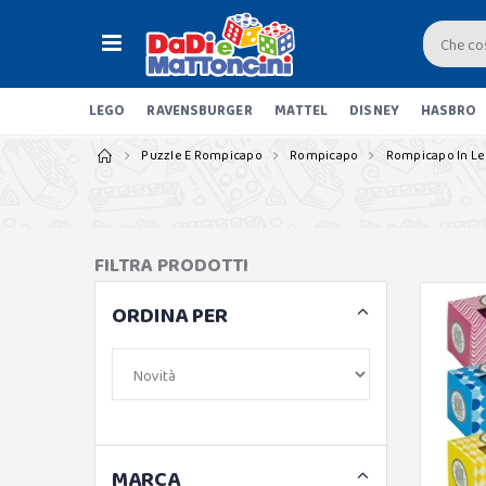
LEGO
RAVENSBURGER
MATTEL
DISNEY
HASBRO
Puzzle E Rompicapo
Rompicapo
Rompicapo In L
FILTRA PRODOTTI
ORDINA PER
MARCA