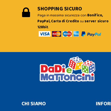
SHOPPING SICURO
Paga in massima sicurezza con
Bonifico,
PayPal, Carta di Credito
su
server sicuro
128bit
.
CHI SIAMO
INFOR