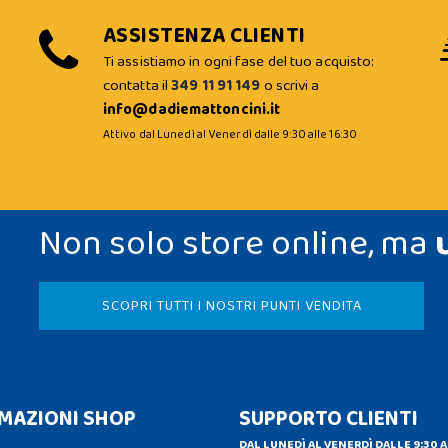
ASSISTENZA CLIENTI
Ti assistiamo in ogni fase del tuo acquisto:
contatta il
349 11 91 149
o scrivi a
info@dadiemattoncini.it
Attivo dal Lunedì al Venerdì dalle 9:30 alle 16:30
Non solo store online, ma
SCOPRI TUTTI I NOSTRI PUNTI VENDITA
MAZIONI SHOP
SUPPORTO CLIENTI
DAL LUNEDÌ AL VENERDÌ DALLE 9:30 A