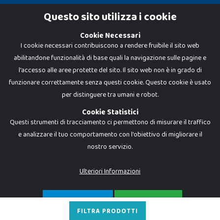
Cookie Policy
Questo sito utilizza i cookie
Privacy Policy
Cookie Necessari
I cookie necessari contribuiscono a rendere fruibile il sito web
abilitandone funzionalità di base quali la navigazione sulle pagine e
l'accesso alle aree protette del sito. Il sito web non è in grado di
funzionare correttamente senza questi cookie. Questo cookie è usato
per distinguere tra umani e robot.
Cookie Statistici
Questi strumenti di tracciamento ci permettono di misurare il traffico
e analizzare il tuo comportamento con l'obiettivo di migliorare il
nostro servizio.
Dadi e Mattoncini è un brand di Giocabene Srl. Ogni riproduzione o utilizzo non
espressamente autorizzato è severamente vietato. Tutti i loghi, marchi,
brand elencati nel presente shop sono di proprietà dei rispettivi titolari.
I prezzi e le promozioni pubblicate potrebbero differire da quanto esposto in
Ulteriori Informazioni
negozio.
Giocabene Srl - via della Posta 8, 20123 Milano (MI)
P.IVA 02608090425 - REA AN201199 - C.S. 10.000 i.v.
SOLO NECESSARI
ACCETTA TUTTO
FILTRA PRODOTTI