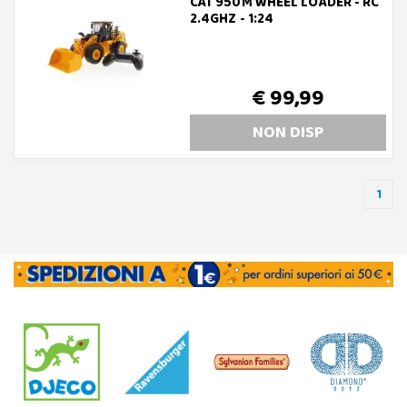
CAT 950M WHEEL LOADER - RC
2.4GHZ - 1:24
€ 99,99
NON DISP
1