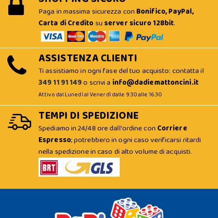
Paga in massima sicurezza con
Bonifico, PayPal,
Carta di Credito
su
server sicuro 128bit
.
ASSISTENZA CLIENTI
Ti assistiamo in ogni fase del tuo acquisto: contatta il
349 11 91 149
o scrivi a
info@dadiemattoncini.it
Attivo dal Lunedì al Venerdì dalle 9:30 alle 16:30
TEMPI DI SPEDIZIONE
Spediamo in 24/48 ore dall'ordine con
Corriere
Espresso
; potrebbero in ogni caso verificarsi ritardi
nella spedizione in caso di alto volume di acquisti.