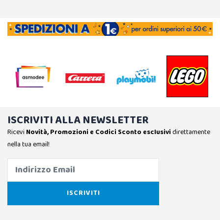
ISCRIVITI ALLA NEWSLETTER
Ricevi
Novità, Promozioni e Codici Sconto esclusivi
direttamente
nella tua email!