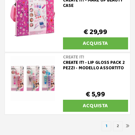
CREATE IT! - MAKE UP BEAUTY
CASE
€ 29,99
ACQUISTA
CREATE IT!
CREATE IT! - LIP GLOSS PACK 2
PEZZI - MODELLO ASSORTITO
€ 5,99
ACQUISTA
1
2