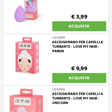
€ 3,99
ACQUISTA
LEGAMI
ASCIUGAMANO PER CAPELLI A
TURBANTE - LOVE MY HAIR -
PANDA
€ 9,99
ACQUISTA
LEGAMI
ASCIUGAMANO PER CAPELLI A
TURBANTE - LOVE MY HAIR -
UNICORN