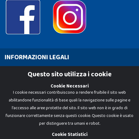
INFORMAZIONI LEGALI
Cookie Policy
Questo sito utilizza i cookie
Privacy Policy
Cookie Necessari
I cookie necessari contribuiscono a rendere fruibile il sito web
abilitandone funzionalità di base quali la navigazione sulle pagine e
l'accesso alle aree protette del sito. Il sito web non è in grado di
funzionare correttamente senza questi cookie. Questo cookie è usato
per distinguere tra umani e robot.
Cookie Statistici