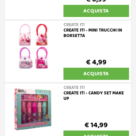
ACQUISTA
CREATE IT!
CREATE IT! - MINI TRUCCHI IN
BORSETTA
€ 4,99
ACQUISTA
CREATE IT!
CREATE IT! - CANDY SET MAKE
UP
€ 14,99