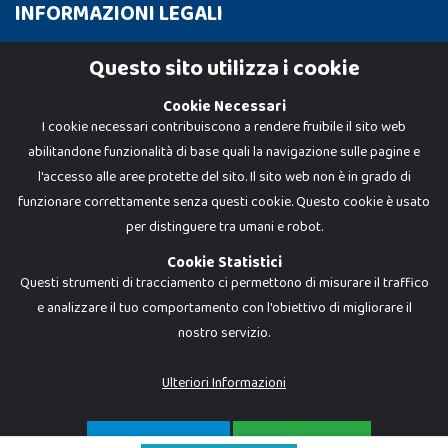
INFORMAZIONI LEGALI
Cookie Policy
Questo sito utilizza i cookie
Privacy Policy
Cookie Necessari
I cookie necessari contribuiscono a rendere fruibile il sito web
abilitandone funzionalità di base quali la navigazione sulle pagine e
l'accesso alle aree protette del sito. Il sito web non è in grado di
funzionare correttamente senza questi cookie. Questo cookie è usato
per distinguere tra umani e robot.
Cookie Statistici
Questi strumenti di tracciamento ci permettono di misurare il traffico
e analizzare il tuo comportamento con l'obiettivo di migliorare il
nostro servizio.
Dadi e Mattoncini è un brand di Giocabene Srl. Ogni riproduzione o utilizzo non
espressamente autorizzato è severamente vietato. Tutti i loghi, marchi,
brand elencati nel presente shop sono di proprietà dei rispettivi titolari.
I prezzi e le promozioni pubblicate potrebbero differire da quanto esposto in
Ulteriori Informazioni
negozio.
Giocabene Srl - via della Posta 8, 20123 Milano (MI)
P.IVA 02608090425 - REA AN201199 - C.S. 10.000 i.v.
SOLO NECESSARI
ACCETTA TUTTO