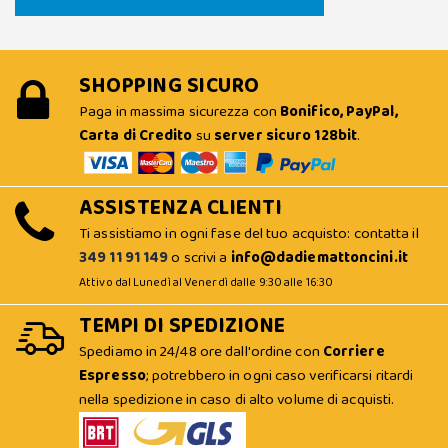
SHOPPING SICURO
Paga in massima sicurezza con
Bonifico, PayPal,
Carta di Credito
su
server sicuro 128bit
.
ASSISTENZA CLIENTI
Ti assistiamo in ogni fase del tuo acquisto: contatta il
349 11 91 149
o scrivi a
info@dadiemattoncini.it
Attivo dal Lunedì al Venerdì dalle 9:30 alle 16:30
TEMPI DI SPEDIZIONE
Spediamo in 24/48 ore dall'ordine con
Corriere
Espresso
; potrebbero in ogni caso verificarsi ritardi
nella spedizione in caso di alto volume di acquisti.