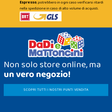
Espresso
; potrebbero in ogni caso verificarsi ritardi
nella spedizione in caso di alto volume di acquisti.
Non solo store online, ma
un vero negozio!
SCOPRI TUTTI I NOSTRI PUNTI VENDITA