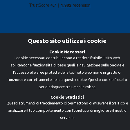
Questo sito utilizza i cookie
Cookie Necessari
Dadi e Mattoncini è un brand di Giocabene Srl. Ogni riproduzione o utilizzo non
I cookie necessari contribuiscono a rendere fruibile il sito web
espressamente autorizzato è severamente vietato. Tutti i loghi, marchi,
brand elencati nel presente shop sono di proprietà dei rispettivi titolari.
abilitandone funzionalità di base quali la navigazione sulle pagine e
I prezzi e le promozioni pubblicate potrebbero differire da quanto esposto in
negozio.
l'accesso alle aree protette del sito. Il sito web non è in grado di
Giocabene Srl - via della Posta 8, 20123 Milano (MI)
funzionare correttamente senza questi cookie. Questo cookie è usato
P.IVA 02608090425 - REA AN201199 - C.S. 10.000 i.v.
per distinguere tra umani e robot.
Cookie Statistici
Questi strumenti di tracciamento ci permettono di misurare il traffico e
analizzare il tuo comportamento con l'obiettivo di migliorare il nostro
servizio.