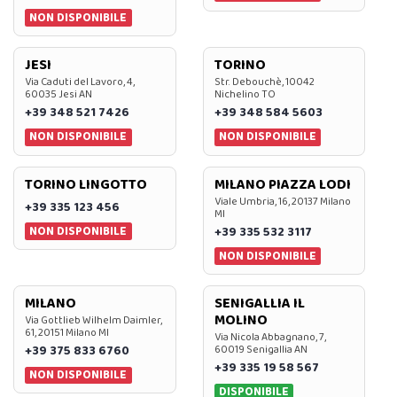
NON DISPONIBILE
JESI
TORINO
Via Caduti del Lavoro, 4,
Str. Debouchè, 10042
60035 Jesi AN
Nichelino TO
+39 348 521 7426
+39 348 584 5603
NON DISPONIBILE
NON DISPONIBILE
TORINO LINGOTTO
MILANO PIAZZA LODI
Viale Umbria, 16, 20137 Milano
+39 335 123 456
MI
NON DISPONIBILE
+39 335 532 3117
NON DISPONIBILE
MILANO
SENIGALLIA IL
MOLINO
Via Gottlieb Wilhelm Daimler,
61, 20151 Milano MI
Via Nicola Abbagnano, 7,
+39 375 833 6760
60019 Senigallia AN
+39 335 19 58 567
NON DISPONIBILE
DISPONIBILE