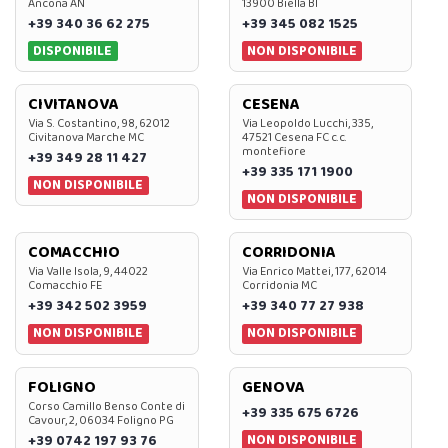
Ancona AN
13900 Biella BI
+39 340 36 62 275
+39 345 082 1525
DISPONIBILE
NON DISPONIBILE
CIVITANOVA
CESENA
Via S. Costantino, 98, 62012
Via Leopoldo Lucchi, 335,
Civitanova Marche MC
47521 Cesena FC c.c.
montefiore
+39 349 28 11 427
+39 335 171 1900
NON DISPONIBILE
NON DISPONIBILE
COMACCHIO
CORRIDONIA
Via Valle Isola, 9, 44022
Via Enrico Mattei, 177, 62014
Comacchio FE
Corridonia MC
+39 342 502 3959
+39 340 77 27 938
NON DISPONIBILE
NON DISPONIBILE
FOLIGNO
GENOVA
Corso Camillo Benso Conte di
+39 335 675 6726
Cavour, 2, 06034 Foligno PG
NON DISPONIBILE
+39 0742 197 93 76