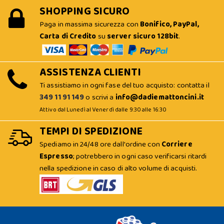
SHOPPING SICURO
Paga in massima sicurezza con
Bonifico, PayPal,
Carta di Credito
su
server sicuro 128bit
.
ASSISTENZA CLIENTI
Ti assistiamo in ogni fase del tuo acquisto: contatta il
349 11 91 149
o scrivi a
info@dadiemattoncini.it
Attivo dal Lunedì al Venerdì dalle 9:30 alle 16:30
TEMPI DI SPEDIZIONE
Spediamo in 24/48 ore dall'ordine con
Corriere
Espresso
; potrebbero in ogni caso verificarsi ritardi
nella spedizione in caso di alto volume di acquisti.