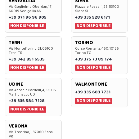
SENIGALLIA
SIENA
Via Guglielmo Oberdan, 17,
Piazzale Rosselli, 25, 53100
60019 Senigallia AN
Siena SI
+39 071 96 96 905
+39 335 528 6171
NON DISPONIBILE
NON DISPONIBILE
TERNI
TORINO
Via Montefiorino, 21, 05100
Corso Romania, 460, 10156
Terni TR
Torino TO
+39 342 851 6535
+39 375 73 89 174
NON DISPONIBILE
NON DISPONIBILE
UDINE
VALMONTONE
Via Antonio Bardelli, 4, 33035
+39 335 683 7731
Martignacco UD
NON DISPONIBILE
+39 335 584 7128
NON DISPONIBILE
VERONA
Via Trentino, 1, 37060 Sona
VR