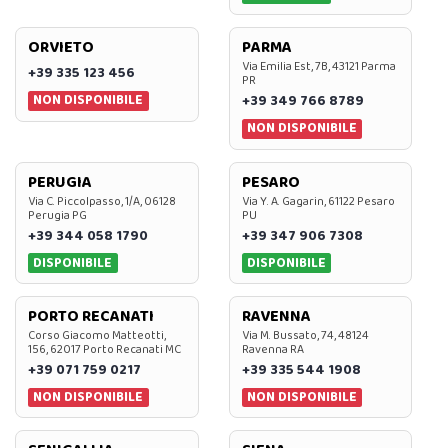
ORVIETO
PARMA
Via Emilia Est, 7B, 43121 Parma
+39 335 123 456
PR
NON DISPONIBILE
+39 349 766 8789
NON DISPONIBILE
PERUGIA
PESARO
Via C. Piccolpasso, 1/A, 06128
Via Y. A. Gagarin, 61122 Pesaro
Perugia PG
PU
+39 344 058 1790
+39 347 906 7308
DISPONIBILE
DISPONIBILE
PORTO RECANATI
RAVENNA
Corso Giacomo Matteotti,
Via M. Bussato, 74, 48124
156, 62017 Porto Recanati MC
Ravenna RA
+39 071 759 0217
+39 335 544 1908
NON DISPONIBILE
NON DISPONIBILE