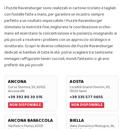
I Puzzle Ravensburger sono realizzati in cartone riciclato e tagliati
con fustelle fatte a mano, per garantire un incastro sempre
perfetto e un risultato impeccabile. I Puzzle Ravensburger
stimolano la motricità fine, migliorano la coordinazione occhio-
mano ed esercitano la concentrazione e la pazienza, insegnando ai
più piccoli a risolvere i problemi con un approccio strategico e
strutturato. Scopri le diverse collezioni dei Puzzle Ravensburger
dedicati ai bambini di tutte le età: potrai scegliere tra tantissime
immagini raffiguranti teneri cuccioli, mondi fantastici o gli eroi
preferiti dai più piccoli!
ANCONA
AOSTA
Corso Stamira, 55, 60122
Località Grand Chemin, 30,
Ancona AN
11020 Saint
+39 392 80 30 015
+39 335 577 0655
NON DISPONIBILE
NON DISPONIBILE
ANCONA BARACCOLA
BIELLA
Via Pietro Filonzi, 60131
Viale Domenico Modugno, 3b,