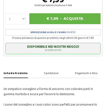
Tutti i prezzi includono l'IVA
€
7,99
-
ACQUISTA
SPEDIZIONE A SOLO 1 EURO
DA €50
Prezzo più basso di questo prodotto negli ultimi 30 giorni: € 7.99
DISPONIBILE NEI NOSTRI NEGOZI
SCOPRI DI PIÙ
Scheda Prodotto
Spedizione
Pagamenti e Resi
Un simpatico sonaglino a forma di unicorno con colorate parti in
gomma morbida e sicura per favorire la dentizione.
I suoni del sonaglino e i suoi colori sono perfetti per promuovere lo