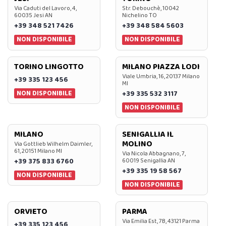
Via Caduti del Lavoro, 4,
Str. Debouchè, 10042
60035 Jesi AN
Nichelino TO
+39 348 521 7426
+39 348 584 5603
NON DISPONIBILE
NON DISPONIBILE
TORINO LINGOTTO
MILANO PIAZZA LODI
Viale Umbria, 16, 20137 Milano
+39 335 123 456
MI
NON DISPONIBILE
+39 335 532 3117
NON DISPONIBILE
MILANO
SENIGALLIA IL
MOLINO
Via Gottlieb Wilhelm Daimler,
61, 20151 Milano MI
Via Nicola Abbagnano, 7,
+39 375 833 6760
60019 Senigallia AN
+39 335 19 58 567
NON DISPONIBILE
NON DISPONIBILE
ORVIETO
PARMA
Via Emilia Est, 7B, 43121 Parma
+39 335 123 456