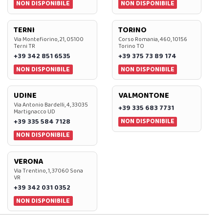
NON DISPONIBILE
NON DISPONIBILE
TERNI
TORINO
Via Montefiorino, 21, 05100
Corso Romania, 460, 10156
Terni TR
Torino TO
+39 342 851 6535
+39 375 73 89 174
NON DISPONIBILE
NON DISPONIBILE
UDINE
VALMONTONE
Via Antonio Bardelli, 4, 33035
+39 335 683 7731
Martignacco UD
NON DISPONIBILE
+39 335 584 7128
NON DISPONIBILE
VERONA
Via Trentino, 1, 37060 Sona
VR
+39 342 031 0352
NON DISPONIBILE