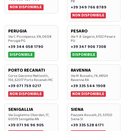
PR
NON DISPONIBILE
+39 349 766 8789
NON DISPONIBILE
PERUGIA
PESARO
Via C. Piccolpasso, 1/A, 06128
Via Y. A. Gagarin, 61122 Pesaro
Perugia PG
PU
+39 344 058 1790
+39 347 906 7308
DISPONIBILE
DISPONIBILE
PORTO RECANATI
RAVENNA
Corso Giacomo Matteotti,
Via M. Bussato, 74, 48124
156, 62017 Porto Recanati MC
Ravenna RA
+39 071 759 0217
+39 335 544 1908
NON DISPONIBILE
NON DISPONIBILE
SENIGALLIA
SIENA
Via Guglielmo Oberdan, 17,
Piazzale Rosselli, 25, 53100
60019 Senigallia AN
Siena SI
+39 071 96 96 905
+39 335 528 6171