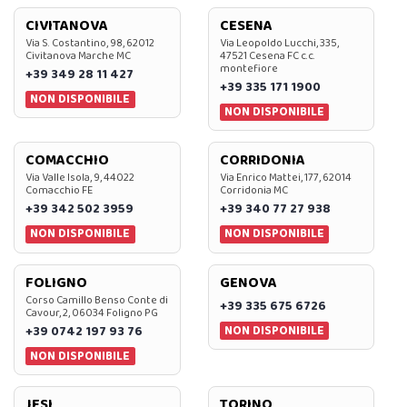
CIVITANOVA
CESENA
Via S. Costantino, 98, 62012
Via Leopoldo Lucchi, 335,
Civitanova Marche MC
47521 Cesena FC c.c.
montefiore
+39 349 28 11 427
+39 335 171 1900
NON DISPONIBILE
NON DISPONIBILE
COMACCHIO
CORRIDONIA
Via Valle Isola, 9, 44022
Via Enrico Mattei, 177, 62014
Comacchio FE
Corridonia MC
+39 342 502 3959
+39 340 77 27 938
NON DISPONIBILE
NON DISPONIBILE
FOLIGNO
GENOVA
Corso Camillo Benso Conte di
+39 335 675 6726
Cavour, 2, 06034 Foligno PG
NON DISPONIBILE
+39 0742 197 93 76
NON DISPONIBILE
JESI
TORINO