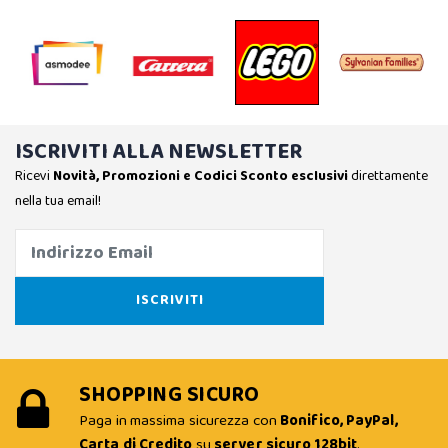
ISCRIVITI ALLA NEWSLETTER
Ricevi
Novità, Promozioni e Codici Sconto esclusivi
direttamente
nella tua email!
SHOPPING SICURO
Paga in massima sicurezza con
Bonifico, PayPal,
Carta di Credito
su
server sicuro 128bit
.