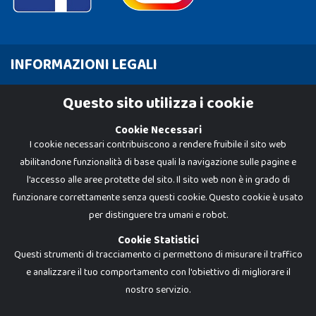
INFORMAZIONI LEGALI
Cookie Policy
Questo sito utilizza i cookie
Privacy Policy
Cookie Necessari
I cookie necessari contribuiscono a rendere fruibile il sito web
abilitandone funzionalità di base quali la navigazione sulle pagine e
l'accesso alle aree protette del sito. Il sito web non è in grado di
funzionare correttamente senza questi cookie. Questo cookie è usato
per distinguere tra umani e robot.
Cookie Statistici
Questi strumenti di tracciamento ci permettono di misurare il traffico
e analizzare il tuo comportamento con l'obiettivo di migliorare il
nostro servizio.
Dadi e Mattoncini è un brand di Giocabene Srl. Ogni riproduzione o utilizzo non
espressamente autorizzato è severamente vietato. Tutti i loghi, marchi,
brand elencati nel presente shop sono di proprietà dei rispettivi titolari.