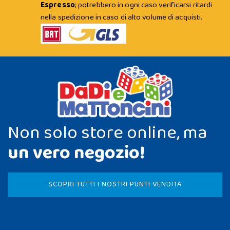
Espresso
; potrebbero in ogni caso verificarsi ritardi
nella spedizione in caso di alto volume di acquisti.
Non solo store online, ma
un vero negozio!
SCOPRI TUTTI I NOSTRI PUNTI VENDITA