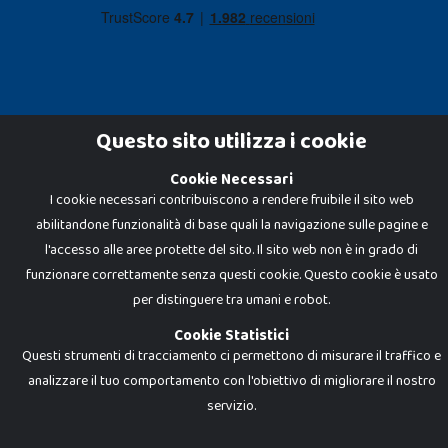
Questo sito utilizza i cookie
Cookie Necessari
Dadi e Mattoncini è un brand di Giocabene Srl. Ogni riproduzione o utilizzo non
I cookie necessari contribuiscono a rendere fruibile il sito web
espressamente autorizzato è severamente vietato. Tutti i loghi, marchi,
brand elencati nel presente shop sono di proprietà dei rispettivi titolari.
abilitandone funzionalità di base quali la navigazione sulle pagine e
I prezzi e le promozioni pubblicate potrebbero differire da quanto esposto in
negozio.
l'accesso alle aree protette del sito. Il sito web non è in grado di
Giocabene Srl - via della Posta 8, 20123 Milano (MI)
funzionare correttamente senza questi cookie. Questo cookie è usato
P.IVA 02608090425 - REA AN201199 - C.S. 10.000 i.v.
per distinguere tra umani e robot.
Cookie Statistici
Questi strumenti di tracciamento ci permettono di misurare il traffico e
analizzare il tuo comportamento con l'obiettivo di migliorare il nostro
servizio.