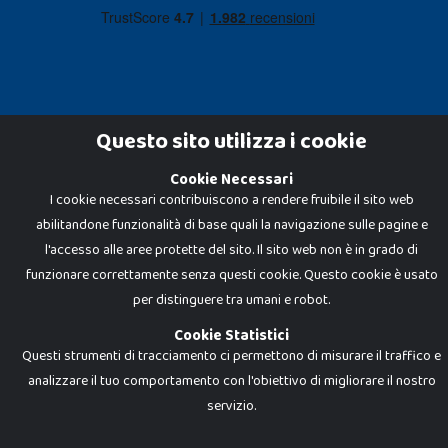
Questo sito utilizza i cookie
Cookie Necessari
Dadi e Mattoncini è un brand di Giocabene Srl. Ogni riproduzione o utilizzo non
I cookie necessari contribuiscono a rendere fruibile il sito web
espressamente autorizzato è severamente vietato. Tutti i loghi, marchi,
brand elencati nel presente shop sono di proprietà dei rispettivi titolari.
abilitandone funzionalità di base quali la navigazione sulle pagine e
I prezzi e le promozioni pubblicate potrebbero differire da quanto esposto in
negozio.
l'accesso alle aree protette del sito. Il sito web non è in grado di
Giocabene Srl - via della Posta 8, 20123 Milano (MI)
funzionare correttamente senza questi cookie. Questo cookie è usato
P.IVA 02608090425 - REA AN201199 - C.S. 10.000 i.v.
per distinguere tra umani e robot.
Cookie Statistici
Questi strumenti di tracciamento ci permettono di misurare il traffico e
analizzare il tuo comportamento con l'obiettivo di migliorare il nostro
servizio.