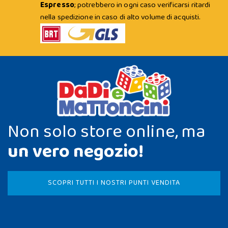
Espresso
; potrebbero in ogni caso verificarsi ritardi
nella spedizione in caso di alto volume di acquisti.
Non solo store online, ma
un vero negozio!
SCOPRI TUTTI I NOSTRI PUNTI VENDITA