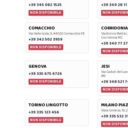
+39 345 082 1525
+39 349 28 11
NON DISPONIBILE
NON DISPONIB
COMACCHIO
CORRIDONIA
Via Valle Isola, 9, 44022 Comacchio FE
Via Enrico Mattei,
Corridonia MC
+39 342 502 3959
+39 340 77 27
NON DISPONIBILE
NON DISPONIB
GENOVA
JESI
Via Caduti del Lav
+39 335 675 6726
AN
NON DISPONIBILE
+39 348 521 
NON DISPONIB
TORINO LINGOTTO
MILANO PIAZ
Viale Umbria, 16, 
+39 335 123 456
+39 335 532 3
NON DISPONIBILE
NON DISPONIB