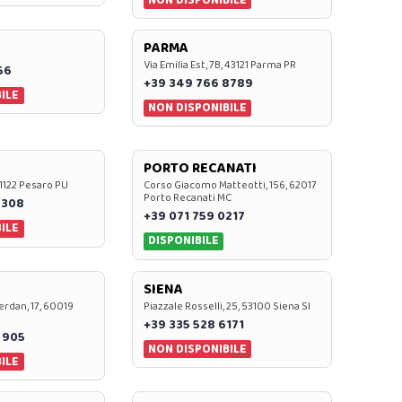
PARMA
Via Emilia Est, 7B, 43121 Parma PR
56
+39 349 766 8789
ILE
NON DISPONIBILE
PORTO RECANATI
 61122 Pesaro PU
Corso Giacomo Matteotti, 156, 62017
Porto Recanati MC
7308
+39 071 759 0217
ILE
DISPONIBILE
SIENA
rdan, 17, 60019
Piazzale Rosselli, 25, 53100 Siena SI
+39 335 528 6171
 905
NON DISPONIBILE
ILE