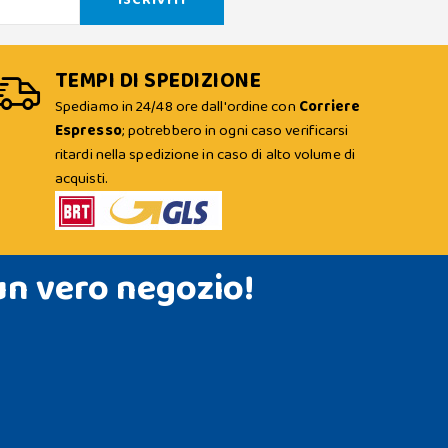
TEMPI DI SPEDIZIONE
Spediamo in 24/48 ore dall'ordine con
Corriere
Espresso
; potrebbero in ogni caso verificarsi
ritardi nella spedizione in caso di alto volume di
acquisti.
un vero negozio!