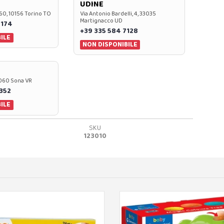
UDINE
60, 10156 Torino TO
Via Antonio Bardelli, 4, 33035
Martignacco UD
 174
+39 335 584 7128
ILE
NON DISPONIBILE
37060 Sona VR
0352
ILE
SKU
123010