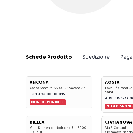
Scheda Prodotto
Spedizione
Paga
ANCONA
AOSTA
Corso Stamira, 55, 60122 Ancona AN
Località Grand Ch
Saint
+39 392 80 30 015
+39 335 577 
NON DISPONIBILE
NON DISPONIB
BIELLA
CIVITANOVA
Viale Domenico Modugno, 3b, 13900
Via S. Costantino,
Biella BI
Civitanova March