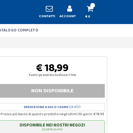
CONTATTI
ACCOUNT
€ 0
ATALOGO COMPLETO
€ 18,99
Tutti i prezzi includono l'IVA
NON DISPONIBILE
SPEDIZIONE A SOLO 1 EURO
DA €50
Prezzo più basso di questo prodotto negli ultimi 30 giorni: € 18.99
DISPONIBILE NEI NOSTRI NEGOZI
SCOPRI DI PIÙ