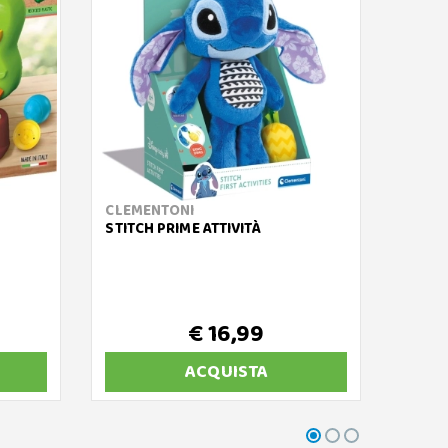
CLEMENTONI
V-TEC
STITCH PRIME ATTIVITÀ
BABY 
€ 16,99
ACQUISTA