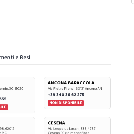
menti e Resi
ANCONA BARACCOLA
emin, 30, 11020
Via Pietro Filonzi, 60131 Ancona AN
+39 340 36 62 275
0655
NON DISPONIBILE
ILE
CESENA
 98, 62012
Via Leopoldo Lucchi, 335, 47521
e MC
Cesena FC c.c. montefiore