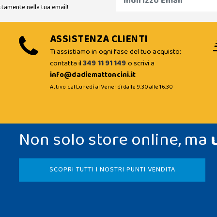
ttamente nella tua email!
ASSISTENZA CLIENTI
Ti assistiamo in ogni fase del tuo acquisto:
contatta il
349 11 91 149
o scrivi a
info@dadiemattoncini.it
Attivo dal Lunedì al Venerdì dalle 9:30 alle 16:30
Non solo store online, ma
SCOPRI TUTTI I NOSTRI PUNTI VENDITA