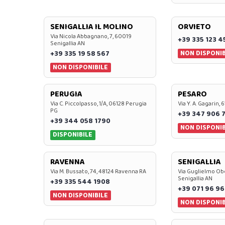
SENIGALLIA IL MOLINO
ORVIETO
Via Nicola Abbagnano, 7, 60019
+39 335 123 4
Senigallia AN
NON DISPONIB
+39 335 19 58 567
NON DISPONIBILE
PERUGIA
PESARO
Via C. Piccolpasso, 1/A, 06128 Perugia
Via Y. A. Gagarin,
PG
+39 347 906 
+39 344 058 1790
NON DISPONIB
DISPONIBILE
RAVENNA
SENIGALLIA
Via M. Bussato, 74, 48124 Ravenna RA
Via Guglielmo Obe
Senigallia AN
+39 335 544 1908
+39 071 96 96
NON DISPONIBILE
NON DISPONIB