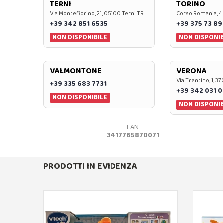
TERNI
TORINO
Via Montefiorino, 21, 05100 Terni TR
Corso Romania, 4
+39 342 851 6535
+39 375 73 89
NON DISPONIBILE
NON DISPONIB
VALMONTONE
VERONA
Via Trentino, 1, 
+39 335 683 7731
+39 342 031 
NON DISPONIBILE
NON DISPONIB
EAN
3417765870071
PRODOTTI IN EVIDENZA