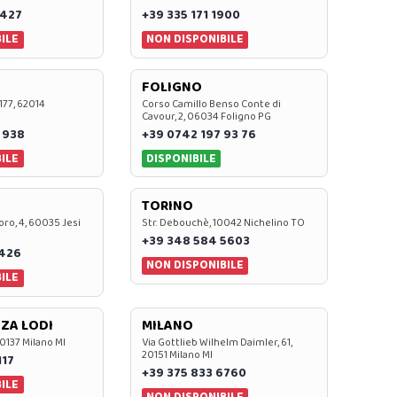
 427
+39 335 171 1900
ILE
NON DISPONIBILE
FOLIGNO
 177, 62014
Corso Camillo Benso Conte di
Cavour, 2, 06034 Foligno PG
 938
+39 0742 197 93 76
ILE
DISPONIBILE
TORINO
oro, 4, 60035 Jesi
Str. Debouchè, 10042 Nichelino TO
+39 348 584 5603
7426
NON DISPONIBILE
ILE
ZA LODI
MILANO
20137 Milano MI
Via Gottlieb Wilhelm Daimler, 61,
20151 Milano MI
117
+39 375 833 6760
ILE
NON DISPONIBILE