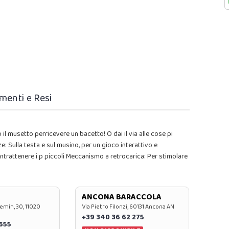
menti e Resi
l musetto perricevere un bacetto! O dai il via alle cose pi
: Sulla testa e sul musino, per un gioco interattivo e
 intrattenere i p piccoli Meccanismo a retrocarica: Per stimolare
ANCONA BARACCOLA
emin, 30, 11020
Via Pietro Filonzi, 60131 Ancona AN
+39 340 36 62 275
0655