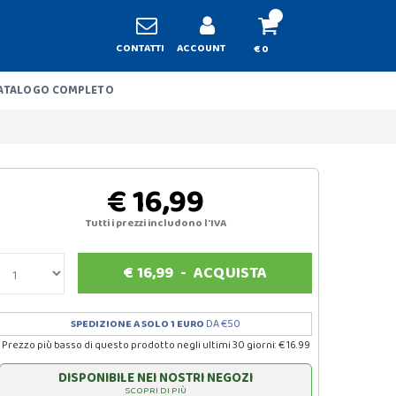
CONTATTI
ACCOUNT
€ 0
ATALOGO COMPLETO
€ 16,99
Tutti i prezzi includono l'IVA
€
16,99
-
ACQUISTA
SPEDIZIONE A SOLO 1 EURO
DA €50
Prezzo più basso di questo prodotto negli ultimi 30 giorni: € 16.99
DISPONIBILE NEI NOSTRI NEGOZI
SCOPRI DI PIÙ