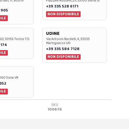
rdan, 17, 60019
Piazzale Rosselli, 25, 53100 Siena SI
+39 335 528 6171
 905
NON DISPONIBILE
ILE
UDINE
60, 10156 Torino TO
Via Antonio Bardelli, 4, 33035
Martignacco UD
 174
+39 335 584 7128
ILE
NON DISPONIBILE
37060 Sona VR
0352
ILE
SKU
100676