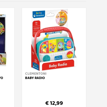
CLEMENTONI
V-TEC
VO
BABY RADIO
BABY 
€ 12,99