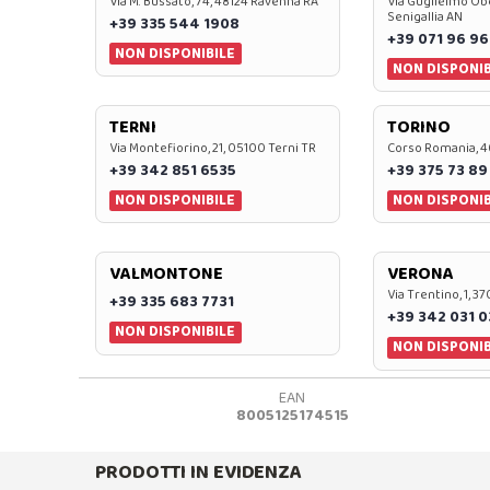
Via M. Bussato, 74, 48124 Ravenna RA
Via Guglielmo Obe
Senigallia AN
+39 335 544 1908
+39 071 96 96
NON DISPONIBILE
NON DISPONIB
TERNI
TORINO
Via Montefiorino, 21, 05100 Terni TR
Corso Romania, 4
+39 342 851 6535
+39 375 73 89
NON DISPONIBILE
NON DISPONIB
VALMONTONE
VERONA
Via Trentino, 1, 
+39 335 683 7731
+39 342 031 
NON DISPONIBILE
NON DISPONIB
EAN
8005125174515
PRODOTTI IN EVIDENZA