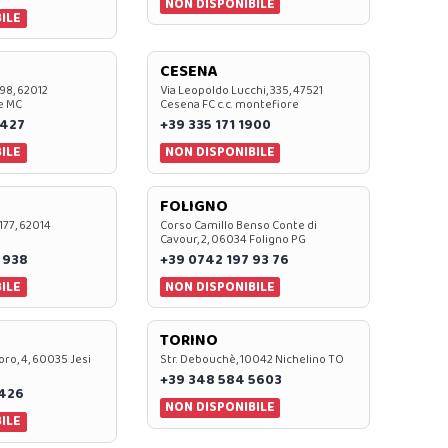
NON DISPONIBILE
ILE
CESENA
 98, 62012
Via Leopoldo Lucchi, 335, 47521
e MC
Cesena FC c.c. montefiore
 427
+39 335 171 1900
ILE
NON DISPONIBILE
FOLIGNO
 177, 62014
Corso Camillo Benso Conte di
Cavour, 2, 06034 Foligno PG
 938
+39 0742 197 93 76
ILE
NON DISPONIBILE
TORINO
oro, 4, 60035 Jesi
Str. Debouchè, 10042 Nichelino TO
+39 348 584 5603
7426
NON DISPONIBILE
ILE