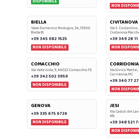
DISPONIBILE
NON DISPONIB
BIELLA
CIVITANOVA
Viale Domenico Modugno, 3b, 13900
Via S. Costantino,
Biella BI
Civitanova March
+39 345 082 1525
+39 349 28 11
NON DISPONIBILE
NON DISPONIB
COMACCHIO
CORRIDONIA
Via Valle Isola, 9, 44022 Comacchio FE
Via Enrico Mattei,
Corridonia MC
+39 342 502 3959
+39 340 77 27
NON DISPONIBILE
NON DISPONIB
GENOVA
JESI
Via Caduti del Lav
+39 335 675 6726
AN
NON DISPONIBILE
+39 348 521 
NON DISPONIB