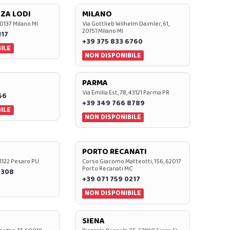
ZA LODI
MILANO
20137 Milano MI
Via Gottlieb Wilhelm Daimler, 61,
20151 Milano MI
117
+39 375 833 6760
ILE
NON DISPONIBILE
PARMA
Via Emilia Est, 7B, 43121 Parma PR
56
+39 349 766 8789
ILE
NON DISPONIBILE
PORTO RECANATI
 61122 Pesaro PU
Corso Giacomo Matteotti, 156, 62017
Porto Recanati MC
7308
+39 071 759 0217
NON DISPONIBILE
SIENA