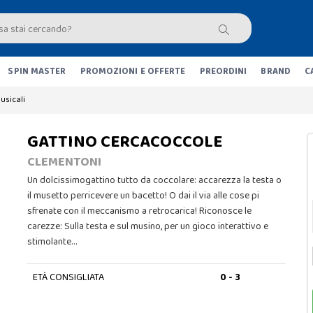
SPIN MASTER
PROMOZIONI E OFFERTE
PREORDINI
BRAND
C
usicali
GATTINO CERCACOCCOLE
CLEMENTONI
Un dolcissimogattino tutto da coccolare: accarezza la testa o
il musetto perricevere un bacetto! O dai il via alle cose pi
sfrenate con il meccanismo a retrocarica! Riconosce le
carezze: Sulla testa e sul musino, per un gioco interattivo e
stimolante…
ETÀ CONSIGLIATA
0 - 3