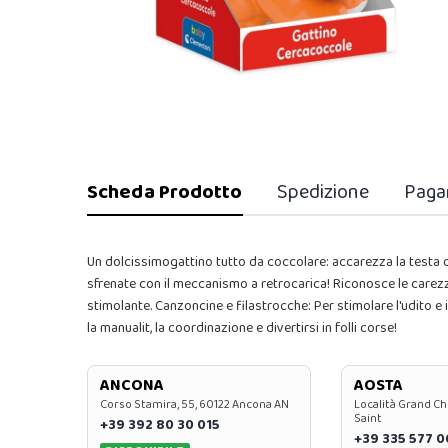
Scheda Prodotto
Spedizione
Paga
Un dolcissimogattino tutto da coccolare: accarezza la testa o i
sfrenate con il meccanismo a retrocarica! Riconosce le carezze
stimolante. Canzoncine e filastrocche: Per stimolare l'udito e
la manualit, la coordinazione e divertirsi in folli corse!
ANCONA
AOSTA
Corso Stamira, 55, 60122 Ancona AN
Località Grand Ch
Saint
+39 392 80 30 015
+39 335 577 