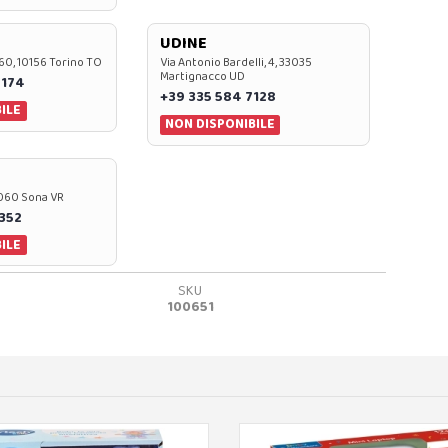
UDINE
60, 10156 Torino TO
Via Antonio Bardelli, 4, 33035
Martignacco UD
 174
+39 335 584 7128
ILE
NON DISPONIBILE
37060 Sona VR
0352
ILE
SKU
100651