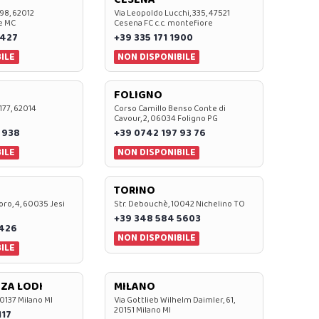
 98, 62012
Via Leopoldo Lucchi, 335, 47521
e MC
Cesena FC c.c. montefiore
 427
+39 335 171 1900
ILE
NON DISPONIBILE
FOLIGNO
 177, 62014
Corso Camillo Benso Conte di
Cavour, 2, 06034 Foligno PG
 938
+39 0742 197 93 76
ILE
NON DISPONIBILE
TORINO
oro, 4, 60035 Jesi
Str. Debouchè, 10042 Nichelino TO
+39 348 584 5603
7426
NON DISPONIBILE
ILE
ZA LODI
MILANO
20137 Milano MI
Via Gottlieb Wilhelm Daimler, 61,
20151 Milano MI
117