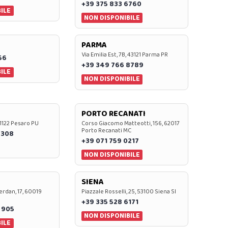
+39 375 833 6760
ILE
NON DISPONIBILE
PARMA
Via Emilia Est, 7B, 43121 Parma PR
56
+39 349 766 8789
ILE
NON DISPONIBILE
PORTO RECANATI
 61122 Pesaro PU
Corso Giacomo Matteotti, 156, 62017
Porto Recanati MC
7308
+39 071 759 0217
NON DISPONIBILE
SIENA
rdan, 17, 60019
Piazzale Rosselli, 25, 53100 Siena SI
+39 335 528 6171
 905
NON DISPONIBILE
ILE