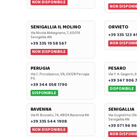
NON DISPONIBILE
NON DISPONIB
SENIGALLIA IL MOLINO
ORVIETO
Via Nicola Abbagnano, 7, 60019
+39 335 123 4
Senigallia AN
NON DISPONIB
+39 335 19 58 567
NON DISPONIBILE
PERUGIA
PESARO
Via C. Piccolpasso, 1/A, 06128 Perugia
Via Y. A. Gagarin,
PG
+39 347 906 
+39 344 058 1790
DISPONIBILE
DISPONIBILE
RAVENNA
SENIGALLIA
Via M. Bussato, 74, 48124 Ravenna RA
Via Guglielmo Obe
Senigallia AN
+39 335 544 1908
+39 071 96 96
NON DISPONIBILE
NON DISPONIB