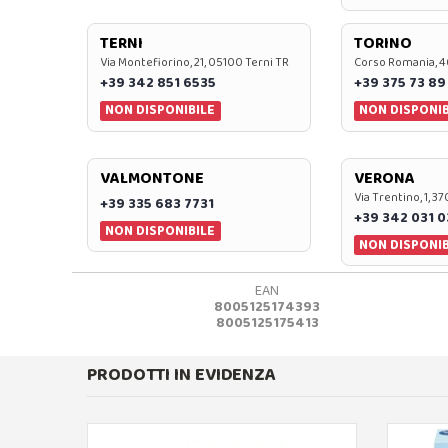
TERNI
TORINO
Via Montefiorino, 21, 05100 Terni TR
Corso Romania, 4
+39 342 851 6535
+39 375 73 89
NON DISPONIBILE
NON DISPONIB
VALMONTONE
VERONA
Via Trentino, 1, 
+39 335 683 7731
+39 342 031 
NON DISPONIBILE
NON DISPONIB
EAN
8005125174393
8005125175413
PRODOTTI IN EVIDENZA