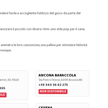
ndere facile e accogliente l’utilizzo del gioco da parte del
izzare il piccolo con diversi ritmi: uno stile pop per il cane,
nimali e le loro canzoncine, una pallina per stimolare l’attività
ovunque.
ANCONA BARACCOLA
emin, 30, 11020
Via Pietro Filonzi, 60131 Ancona AN
+39 340 36 62 275
0655
NON DISPONIBILE
ILE
CESENA