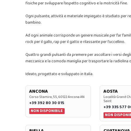
fisiche per sviluppare l’aspetto cognitivo e la motricità fine.
Ogni pulsante, attività e materiale impiegato è studiato per re
bambino.
Ad ogni animale corrisponde un genere musicale per far familiar
rock per il gallo, rap per il gatto e rilassante per l’uccellino.
Quattro grandi pulsanti da premere per ascoltare i versi degli a
meccanica e la comoda maniglia per trasportare la radiolina 
Ideato, progettato e sviluppato in Italia.
ANCONA
AOSTA
Corso Stamira, 55, 60122 Ancona AN
Località Grand Ch
Saint
+39 392 80 30 015
+39 335 577 
NON DISPONIBILE
NON DISPONIB
BIELLA
CIVITANOVA