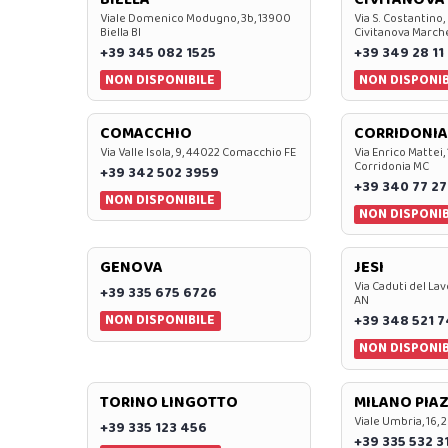
Viale Domenico Modugno, 3b, 13900
Via S. Costantino,
Biella BI
Civitanova March
+39 345 082 1525
+39 349 28 11
NON DISPONIBILE
NON DISPONIB
COMACCHIO
CORRIDONIA
Via Valle Isola, 9, 44022 Comacchio FE
Via Enrico Mattei,
Corridonia MC
+39 342 502 3959
+39 340 77 27
NON DISPONIBILE
NON DISPONIB
GENOVA
JESI
Via Caduti del Lav
+39 335 675 6726
AN
NON DISPONIBILE
+39 348 521 
NON DISPONIB
TORINO LINGOTTO
MILANO PIAZ
Viale Umbria, 16, 
+39 335 123 456
+39 335 532 3