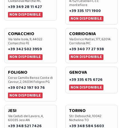
Civitanova Marche MC
47521 Cesena FC c.c.
montefiore
+39 349 28 11 427
+39 335 171 1900
NON DISPONIBILE
NON DISPONIBILE
COMACCHIO
CORRIDONIA
Via Valle Isola, 9, 44022
Via Enrico Mattei, 177, 62014
Comacchio FE
Corridonia MC
+39 342 502 3959
+39 340 77 27 938
NON DISPONIBILE
NON DISPONIBILE
FOLIGNO
GENOVA
Corso Camillo Benso Conte di
+39 335 675 6726
Cavour, 2, 06034 Foligno PG
NON DISPONIBILE
+39 0742 197 93 76
NON DISPONIBILE
JESI
TORINO
Via Caduti del Lavoro, 4,
Str. Debouchè, 10042
60035 Jesi AN
Nichelino TO
+39 348 521 7426
+39 348 584 5603