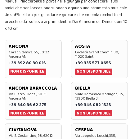
Marius il rinoceronte ti porta nella giungla per conoscere i suoi
amici che per l'occasione suonano ognuno uno strumento musicale.
Un soffice libro per guardare e giocare, che coccola occhietti ed
orecchi e dà sollievo ai primi dentini. Dai 6 mesi in su. Dimensioni 10
x 10 cm.
ANCONA
AOSTA
Corso Stamira, 55, 60122
Località Grand Chemin, 30,
Ancona AN
11020 Saint
+39 392 80 30 015
+39 335 577 0655
NON DISPONIBILE
NON DISPONIBILE
ANCONA BARACCOLA
BIELLA
Via Pietro Filonzi, 60131
Viale Domenico Modugno, 3b,
Ancona AN
13900 Biella BI
+39 340 36 62 275
+39 345 082 1525
NON DISPONIBILE
NON DISPONIBILE
CIVITANOVA
CESENA
Via S. Costantino, 98, 62012
Via Leopoldo Lucchi, 335,