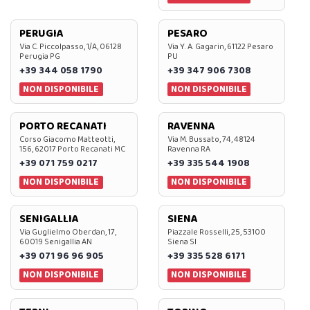
PERUGIA
PESARO
Via C. Piccolpasso, 1/A, 06128
Via Y. A. Gagarin, 61122 Pesaro
Perugia PG
PU
+39 344 058 1790
+39 347 906 7308
NON DISPONIBILE
NON DISPONIBILE
PORTO RECANATI
RAVENNA
Corso Giacomo Matteotti,
Via M. Bussato, 74, 48124
156, 62017 Porto Recanati MC
Ravenna RA
+39 071 759 0217
+39 335 544 1908
NON DISPONIBILE
NON DISPONIBILE
SENIGALLIA
SIENA
Via Guglielmo Oberdan, 17,
Piazzale Rosselli, 25, 53100
60019 Senigallia AN
Siena SI
+39 071 96 96 905
+39 335 528 6171
NON DISPONIBILE
NON DISPONIBILE