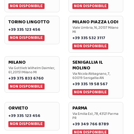
NON DISPONIBILE
NON DISPONIBILE
TORINO LINGOTTO
MILANO PIAZZA LODI
Viale Umbria, 16, 20137 Milano
+39 335 123 456
MI
NON DISPONIBILE
+39 335 532 3117
NON DISPONIBILE
MILANO
SENIGALLIA IL
MOLINO
Via Gottlieb Wilhelm Daimler,
61, 20151 Milano MI
Via Nicola Abbagnano, 7,
+39 375 833 6760
60019 Senigallia AN
+39 335 19 58 567
NON DISPONIBILE
NON DISPONIBILE
ORVIETO
PARMA
Via Emilia Est, 7B, 43121 Parma
+39 335 123 456
PR
NON DISPONIBILE
+39 349 766 8789
NON DISPONIBILE