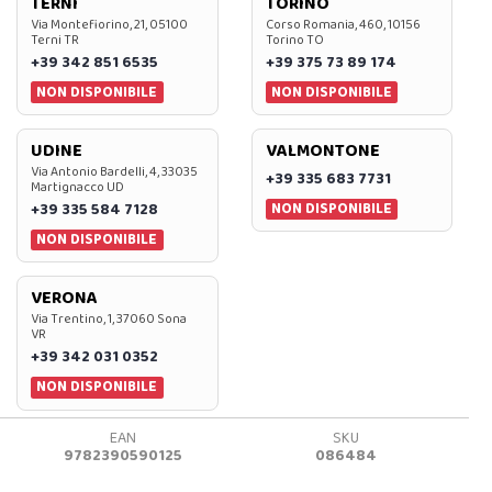
TERNI
TORINO
Via Montefiorino, 21, 05100
Corso Romania, 460, 10156
Terni TR
Torino TO
+39 342 851 6535
+39 375 73 89 174
NON DISPONIBILE
NON DISPONIBILE
UDINE
VALMONTONE
Via Antonio Bardelli, 4, 33035
+39 335 683 7731
Martignacco UD
NON DISPONIBILE
+39 335 584 7128
NON DISPONIBILE
VERONA
Via Trentino, 1, 37060 Sona
VR
+39 342 031 0352
NON DISPONIBILE
EAN
SKU
9782390590125
086484