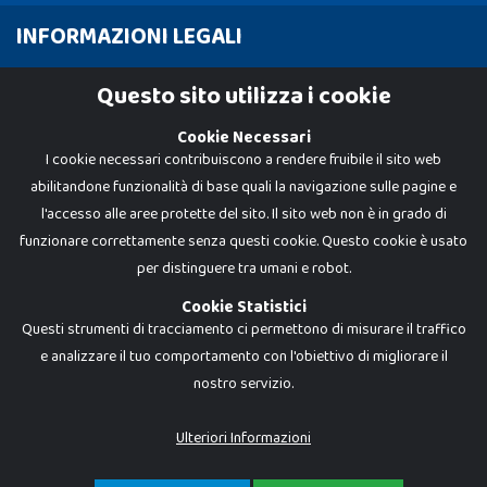
INFORMAZIONI LEGALI
Cookie Policy
Questo sito utilizza i cookie
Privacy Policy
Cookie Necessari
I cookie necessari contribuiscono a rendere fruibile il sito web
abilitandone funzionalità di base quali la navigazione sulle pagine e
l'accesso alle aree protette del sito. Il sito web non è in grado di
funzionare correttamente senza questi cookie. Questo cookie è usato
per distinguere tra umani e robot.
Cookie Statistici
Questi strumenti di tracciamento ci permettono di misurare il traffico
e analizzare il tuo comportamento con l'obiettivo di migliorare il
nostro servizio.
Dadi e Mattoncini è un brand di Giocabene Srl. Ogni riproduzione o utilizzo non
espressamente autorizzato è severamente vietato. Tutti i loghi, marchi,
brand elencati nel presente shop sono di proprietà dei rispettivi titolari.
I prezzi e le promozioni pubblicate potrebbero differire da quanto esposto in
Ulteriori Informazioni
negozio.
Giocabene Srl - via della Posta 8, 20123 Milano (MI)
P.IVA 02608090425 - REA AN201199 - C.S. 10.000 i.v.