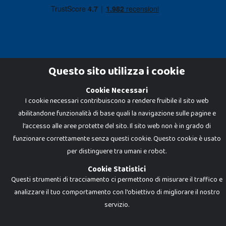
Questo sito utilizza i cookie
Cookie Necessari
Dadi e Mattoncini è un brand di Giocabene Srl. Ogni riproduzione o utilizzo non
I cookie necessari contribuiscono a rendere fruibile il sito web
espressamente autorizzato è severamente vietato. Tutti i loghi, marchi,
brand elencati nel presente shop sono di proprietà dei rispettivi titolari.
abilitandone funzionalità di base quali la navigazione sulle pagine e
I prezzi e le promozioni pubblicate potrebbero differire da quanto esposto in
negozio.
l'accesso alle aree protette del sito. Il sito web non è in grado di
Giocabene Srl - via della Posta 8, 20123 Milano (MI)
funzionare correttamente senza questi cookie. Questo cookie è usato
P.IVA 02608090425 - REA AN201199 - C.S. 10.000 i.v.
per distinguere tra umani e robot.
Cookie Statistici
Questi strumenti di tracciamento ci permettono di misurare il traffico e
analizzare il tuo comportamento con l'obiettivo di migliorare il nostro
servizio.