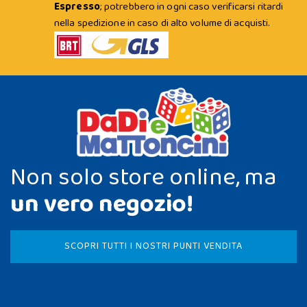
Espresso
; potrebbero in ogni caso verificarsi ritardi
nella spedizione in caso di alto volume di acquisti.
Non solo store online, ma
un vero negozio!
SCOPRI TUTTI I NOSTRI PUNTI VENDITA