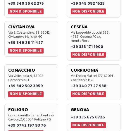
+39 340 36 62 275
+39 345 082 1525
NON DISPONIBILE
NON DISPONIBILE
CIVITANOVA
CESENA
Via S. Costantino, 98, 62012
Via Leopoldo Lucchi, 335,
Civitanova Marche MC
47521 Cesena FC c.c.
montefiore
+39 349 28 11 427
+39 335 171 1900
NON DISPONIBILE
NON DISPONIBILE
COMACCHIO
CORRIDONIA
Via Valle Isola, 9, 44022
Via Enrico Mattei, 177, 62014
Comacchio FE
Corridonia MC
+39 342 502 3959
+39 340 77 27 938
NON DISPONIBILE
NON DISPONIBILE
FOLIGNO
GENOVA
Corso Camillo Benso Conte di
+39 335 675 6726
Cavour, 2, 06034 Foligno PG
NON DISPONIBILE
+39 0742 197 93 76