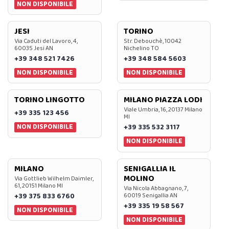
NON DISPONIBILE
JESI
TORINO
Via Caduti del Lavoro, 4,
Str. Debouchè, 10042
60035 Jesi AN
Nichelino TO
+39 348 521 7426
+39 348 584 5603
NON DISPONIBILE
NON DISPONIBILE
TORINO LINGOTTO
MILANO PIAZZA LODI
Viale Umbria, 16, 20137 Milano
+39 335 123 456
MI
NON DISPONIBILE
+39 335 532 3117
NON DISPONIBILE
MILANO
SENIGALLIA IL
MOLINO
Via Gottlieb Wilhelm Daimler,
61, 20151 Milano MI
Via Nicola Abbagnano, 7,
+39 375 833 6760
60019 Senigallia AN
+39 335 19 58 567
NON DISPONIBILE
NON DISPONIBILE