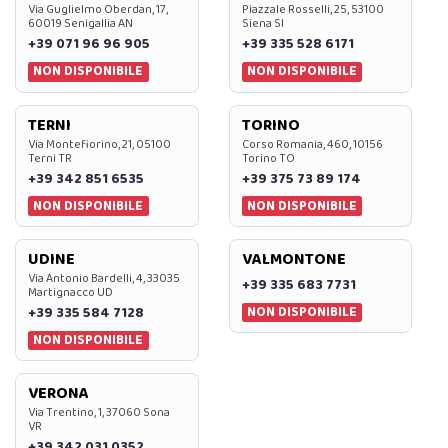
Via Guglielmo Oberdan, 17,
Piazzale Rosselli, 25, 53100
60019 Senigallia AN
Siena SI
+39 071 96 96 905
+39 335 528 6171
NON DISPONIBILE
NON DISPONIBILE
TERNI
TORINO
Via Montefiorino, 21, 05100
Corso Romania, 460, 10156
Terni TR
Torino TO
+39 342 851 6535
+39 375 73 89 174
NON DISPONIBILE
NON DISPONIBILE
UDINE
VALMONTONE
Via Antonio Bardelli, 4, 33035
+39 335 683 7731
Martignacco UD
NON DISPONIBILE
+39 335 584 7128
NON DISPONIBILE
VERONA
Via Trentino, 1, 37060 Sona
VR
+39 342 031 0352