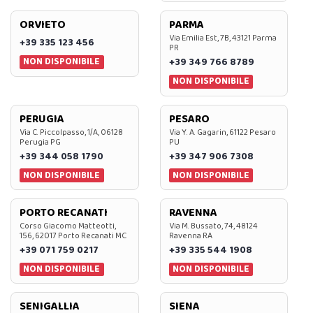
ORVIETO
PARMA
Via Emilia Est, 7B, 43121 Parma
+39 335 123 456
PR
NON DISPONIBILE
+39 349 766 8789
NON DISPONIBILE
PERUGIA
PESARO
Via C. Piccolpasso, 1/A, 06128
Via Y. A. Gagarin, 61122 Pesaro
Perugia PG
PU
+39 344 058 1790
+39 347 906 7308
NON DISPONIBILE
NON DISPONIBILE
PORTO RECANATI
RAVENNA
Corso Giacomo Matteotti,
Via M. Bussato, 74, 48124
156, 62017 Porto Recanati MC
Ravenna RA
+39 071 759 0217
+39 335 544 1908
NON DISPONIBILE
NON DISPONIBILE
SENIGALLIA
SIENA