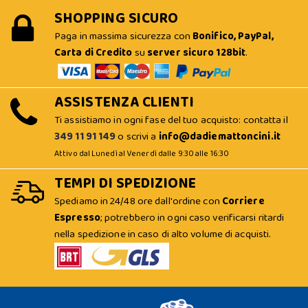
SHOPPING SICURO
Paga in massima sicurezza con
Bonifico, PayPal,
Carta di Credito
su
server sicuro 128bit
.
ASSISTENZA CLIENTI
Ti assistiamo in ogni fase del tuo acquisto: contatta il
349 11 91 149
o scrivi a
info@dadiemattoncini.it
Attivo dal Lunedì al Venerdì dalle 9:30 alle 16:30
TEMPI DI SPEDIZIONE
Spediamo in 24/48 ore dall'ordine con
Corriere
Espresso
; potrebbero in ogni caso verificarsi ritardi
nella spedizione in caso di alto volume di acquisti.