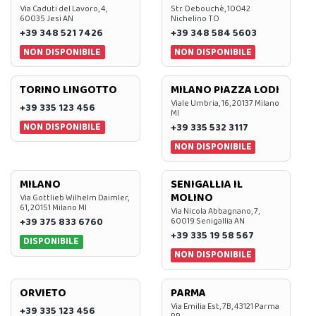
Via Caduti del Lavoro, 4,
Str. Debouchè, 10042
60035 Jesi AN
Nichelino TO
+39 348 521 7426
+39 348 584 5603
NON DISPONIBILE
NON DISPONIBILE
TORINO LINGOTTO
MILANO PIAZZA LODI
Viale Umbria, 16, 20137 Milano
+39 335 123 456
MI
NON DISPONIBILE
+39 335 532 3117
NON DISPONIBILE
MILANO
SENIGALLIA IL
MOLINO
Via Gottlieb Wilhelm Daimler,
61, 20151 Milano MI
Via Nicola Abbagnano, 7,
+39 375 833 6760
60019 Senigallia AN
+39 335 19 58 567
DISPONIBILE
NON DISPONIBILE
ORVIETO
PARMA
Via Emilia Est, 7B, 43121 Parma
+39 335 123 456