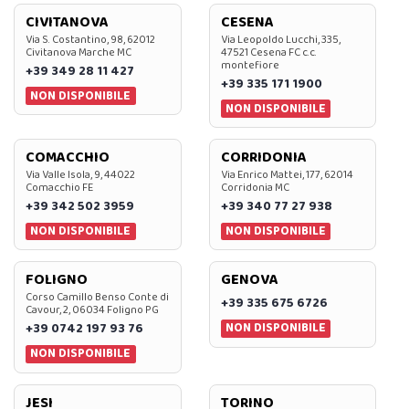
CIVITANOVA
CESENA
Via S. Costantino, 98, 62012
Via Leopoldo Lucchi, 335,
Civitanova Marche MC
47521 Cesena FC c.c.
montefiore
+39 349 28 11 427
+39 335 171 1900
NON DISPONIBILE
NON DISPONIBILE
COMACCHIO
CORRIDONIA
Via Valle Isola, 9, 44022
Via Enrico Mattei, 177, 62014
Comacchio FE
Corridonia MC
+39 342 502 3959
+39 340 77 27 938
NON DISPONIBILE
NON DISPONIBILE
FOLIGNO
GENOVA
Corso Camillo Benso Conte di
+39 335 675 6726
Cavour, 2, 06034 Foligno PG
NON DISPONIBILE
+39 0742 197 93 76
NON DISPONIBILE
JESI
TORINO