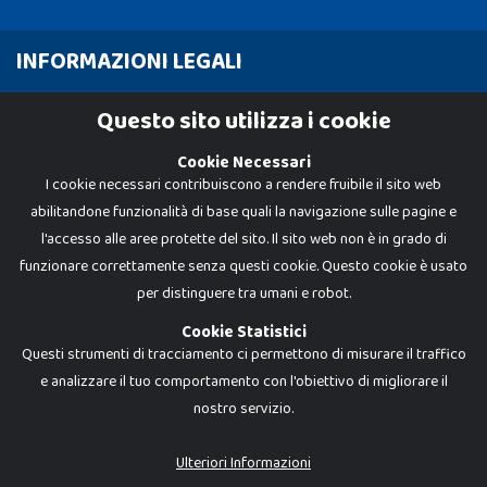
INFORMAZIONI LEGALI
Cookie Policy
Questo sito utilizza i cookie
Privacy Policy
Cookie Necessari
I cookie necessari contribuiscono a rendere fruibile il sito web
abilitandone funzionalità di base quali la navigazione sulle pagine e
l'accesso alle aree protette del sito. Il sito web non è in grado di
funzionare correttamente senza questi cookie. Questo cookie è usato
per distinguere tra umani e robot.
Cookie Statistici
Questi strumenti di tracciamento ci permettono di misurare il traffico
e analizzare il tuo comportamento con l'obiettivo di migliorare il
nostro servizio.
Dadi e Mattoncini è un brand di Giocabene Srl. Ogni riproduzione o utilizzo non
espressamente autorizzato è severamente vietato. Tutti i loghi, marchi,
brand elencati nel presente shop sono di proprietà dei rispettivi titolari.
I prezzi e le promozioni pubblicate potrebbero differire da quanto esposto in
Ulteriori Informazioni
negozio.