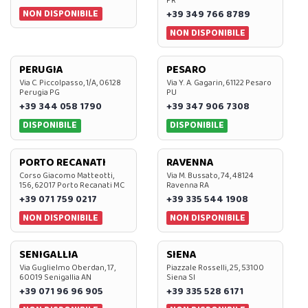
PR
NON DISPONIBILE
+39 349 766 8789
NON DISPONIBILE
PERUGIA
PESARO
Via C. Piccolpasso, 1/A, 06128
Via Y. A. Gagarin, 61122 Pesaro
Perugia PG
PU
+39 344 058 1790
+39 347 906 7308
DISPONIBILE
DISPONIBILE
PORTO RECANATI
RAVENNA
Corso Giacomo Matteotti,
Via M. Bussato, 74, 48124
156, 62017 Porto Recanati MC
Ravenna RA
+39 071 759 0217
+39 335 544 1908
NON DISPONIBILE
NON DISPONIBILE
SENIGALLIA
SIENA
Via Guglielmo Oberdan, 17,
Piazzale Rosselli, 25, 53100
60019 Senigallia AN
Siena SI
+39 071 96 96 905
+39 335 528 6171