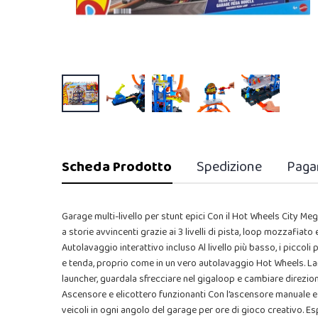
Scheda Prodotto
Spedizione
Paga
Garage multi-livello per stunt epici Con il Hot Wheels City Me
a storie avvincenti grazie ai 3 livelli di pista, loop mozzafiato e
Autolavaggio interattivo incluso Al livello più basso, i piccoli
e tenda, proprio come in un vero autolavaggio Hot Wheels. Lan
launcher, guardala sfrecciare nel gigaloop e cambiare direzion
Ascensore e elicottero funzionanti Con l’ascensore manuale e l
veicoli in ogni angolo del garage per ore di gioco creativo. Es