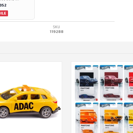
0352
ILE
SKU
119288