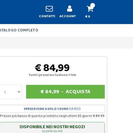
CONTATTI
ACCOUNT
€ 0
ATALOGO COMPLETO
€ 84,99
Tutti i prezzi includono l'IVA
€
84,99
-
ACQUISTA
SPEDIZIONE A SOLO 1 EURO
DA €50
Prezzo più basso di questo prodotto negli ultimi 30 giorni: € 84.99
DISPONIBILE NEI NOSTRI NEGOZI
SCOPRI DI PIÙ