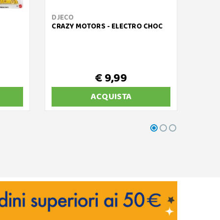
DJECO
MATT
CRAZY MOTORS - ELECTRO CHOC
MATTE
MERCE
€ 9,99
ACQUISTA