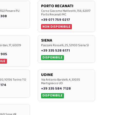
PORTO RECANATI
 61122 Pesaro PU
Corso Giacomo Matteotti, 156, 62017
Porto Recanati MC
7308
+39 071 759 0217
NON DISPONIBILE
SIENA
rdan, 17, 60019
Piazzale Rosselli, 25, 53100 Siena SI
+39 335 528 6171
 905
DISPONIBILE
ILE
UDINE
60, 10156 Torino TO
Via Antonio Bardelli, 4, 33035
Martignacco UD
 174
+39 335 584 7128
DISPONIBILE
37060 Sona VR