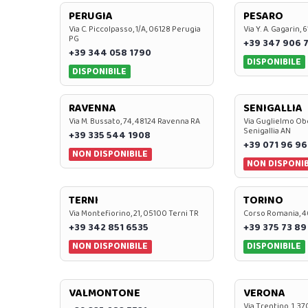
PERUGIA
PESARO
Via C. Piccolpasso, 1/A, 06128 Perugia
Via Y. A. Gagarin,
PG
+39 347 906 
+39 344 058 1790
DISPONIBILE
DISPONIBILE
RAVENNA
SENIGALLIA
Via M. Bussato, 74, 48124 Ravenna RA
Via Guglielmo Obe
Senigallia AN
+39 335 544 1908
+39 071 96 96
NON DISPONIBILE
NON DISPONIB
TERNI
TORINO
Via Montefiorino, 21, 05100 Terni TR
Corso Romania, 4
+39 342 851 6535
+39 375 73 89
NON DISPONIBILE
DISPONIBILE
VALMONTONE
VERONA
Via Trentino, 1, 