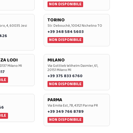
NON DISPONIBILE
TORINO
oro, 4, 60035 Jesi
Str. Debouchè, 10042 Nichelino TO
+39 348 584 5603
7426
NON DISPONIBILE
ZA LODI
MILANO
20137 Milano MI
Via Gottlieb Wilhelm Daimler, 61,
20151 Milano MI
117
+39 375 833 6760
ILE
NON DISPONIBILE
PARMA
Via Emilia Est, 7B, 43121 Parma PR
56
+39 349 766 8789
ILE
NON DISPONIBILE