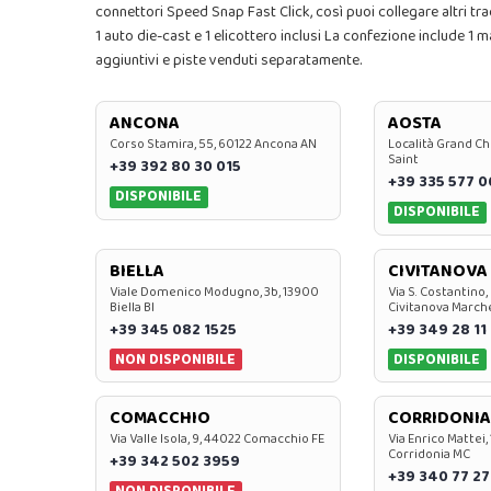
connettori Speed Snap Fast Click, così puoi collegare altri t
1 auto die-cast e 1 elicottero inclusi La confezione include 1 m
aggiuntivi e piste venduti separatamente.
ANCONA
AOSTA
Corso Stamira, 55, 60122 Ancona AN
Località Grand Ch
Saint
+39 392 80 30 015
+39 335 577 
DISPONIBILE
DISPONIBILE
BIELLA
CIVITANOVA
Viale Domenico Modugno, 3b, 13900
Via S. Costantino,
Biella BI
Civitanova March
+39 345 082 1525
+39 349 28 11
NON DISPONIBILE
DISPONIBILE
COMACCHIO
CORRIDONIA
Via Valle Isola, 9, 44022 Comacchio FE
Via Enrico Mattei,
Corridonia MC
+39 342 502 3959
+39 340 77 27