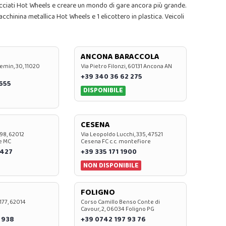
racciati Hot Wheels e creare un mondo di gare ancora più grande.
acchinina metallica Hot Wheels e 1 elicottero in plastica. Veicoli
ANCONA BARACCOLA
emin, 30, 11020
Via Pietro Filonzi, 60131 Ancona AN
+39 340 36 62 275
0655
DISPONIBILE
CESENA
 98, 62012
Via Leopoldo Lucchi, 335, 47521
e MC
Cesena FC c.c. montefiore
 427
+39 335 171 1900
NON DISPONIBILE
FOLIGNO
 177, 62014
Corso Camillo Benso Conte di
Cavour, 2, 06034 Foligno PG
 938
+39 0742 197 93 76