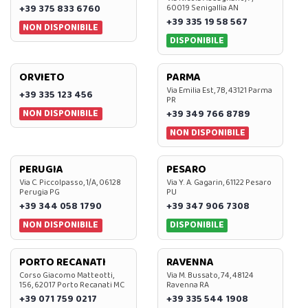
+39 375 833 6760
60019 Senigallia AN
+39 335 19 58 567
NON DISPONIBILE
DISPONIBILE
ORVIETO
PARMA
Via Emilia Est, 7B, 43121 Parma
+39 335 123 456
PR
NON DISPONIBILE
+39 349 766 8789
NON DISPONIBILE
PERUGIA
PESARO
Via C. Piccolpasso, 1/A, 06128
Via Y. A. Gagarin, 61122 Pesaro
Perugia PG
PU
+39 344 058 1790
+39 347 906 7308
NON DISPONIBILE
DISPONIBILE
PORTO RECANATI
RAVENNA
Corso Giacomo Matteotti,
Via M. Bussato, 74, 48124
156, 62017 Porto Recanati MC
Ravenna RA
+39 071 759 0217
+39 335 544 1908