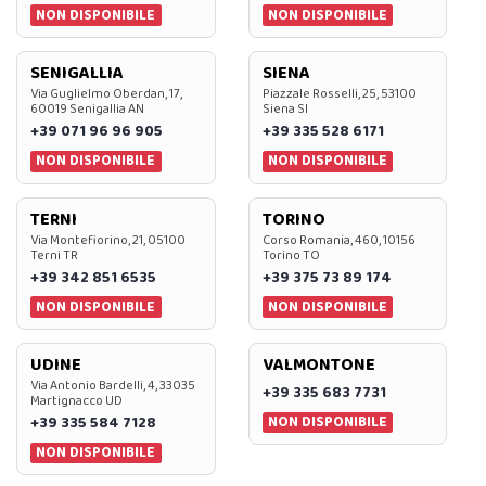
NON DISPONIBILE
NON DISPONIBILE
SENIGALLIA
SIENA
Via Guglielmo Oberdan, 17,
Piazzale Rosselli, 25, 53100
60019 Senigallia AN
Siena SI
+39 071 96 96 905
+39 335 528 6171
NON DISPONIBILE
NON DISPONIBILE
TERNI
TORINO
Via Montefiorino, 21, 05100
Corso Romania, 460, 10156
Terni TR
Torino TO
+39 342 851 6535
+39 375 73 89 174
NON DISPONIBILE
NON DISPONIBILE
UDINE
VALMONTONE
Via Antonio Bardelli, 4, 33035
+39 335 683 7731
Martignacco UD
NON DISPONIBILE
+39 335 584 7128
NON DISPONIBILE