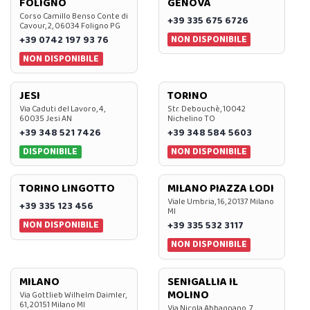
FOLIGNO
GENOVA
Corso Camillo Benso Conte di
+39 335 675 6726
Cavour, 2, 06034 Foligno PG
NON DISPONIBILE
+39 0742 197 93 76
NON DISPONIBILE
JESI
TORINO
Via Caduti del Lavoro, 4,
Str. Debouchè, 10042
60035 Jesi AN
Nichelino TO
+39 348 521 7426
+39 348 584 5603
DISPONIBILE
NON DISPONIBILE
TORINO LINGOTTO
MILANO PIAZZA LODI
Viale Umbria, 16, 20137 Milano
+39 335 123 456
MI
NON DISPONIBILE
+39 335 532 3117
NON DISPONIBILE
MILANO
SENIGALLIA IL
MOLINO
Via Gottlieb Wilhelm Daimler,
61, 20151 Milano MI
Via Nicola Abbagnano, 7,