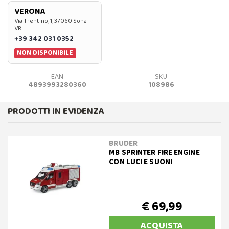
VERONA
Via Trentino, 1, 37060 Sona
VR
+39 342 031 0352
NON DISPONIBILE
EAN
SKU
4893993280360
108986
PRODOTTI IN EVIDENZA
BRUDER
MB SPRINTER FIRE ENGINE
CON LUCI E SUONI
€ 69,99
ACQUISTA