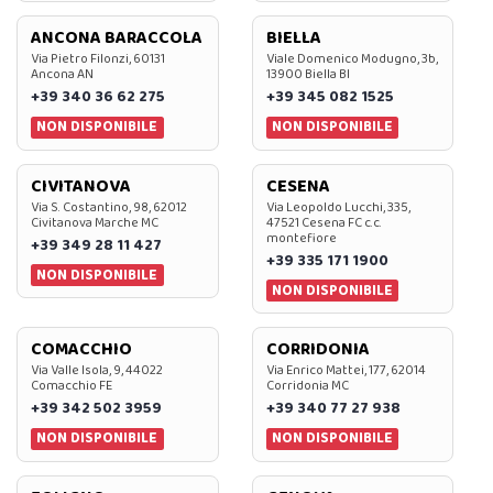
ANCONA BARACCOLA
BIELLA
Via Pietro Filonzi, 60131
Viale Domenico Modugno, 3b,
Ancona AN
13900 Biella BI
+39 340 36 62 275
+39 345 082 1525
NON DISPONIBILE
NON DISPONIBILE
CIVITANOVA
CESENA
Via S. Costantino, 98, 62012
Via Leopoldo Lucchi, 335,
Civitanova Marche MC
47521 Cesena FC c.c.
montefiore
+39 349 28 11 427
+39 335 171 1900
NON DISPONIBILE
NON DISPONIBILE
COMACCHIO
CORRIDONIA
Via Valle Isola, 9, 44022
Via Enrico Mattei, 177, 62014
Comacchio FE
Corridonia MC
+39 342 502 3959
+39 340 77 27 938
NON DISPONIBILE
NON DISPONIBILE