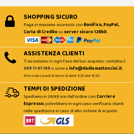
SHOPPING SICURO
Paga in massima sicurezza con
Bonifico, PayPal,
Carta di Credito
su
server sicuro 128bit
.
ASSISTENZA CLIENTI
Ti assistiamo in ogni fase del tuo acquisto: contatta il
349 11 91 149
o scrivi a
info@dadiemattoncini.it
Attivo dal Lunedì al Venerdì dalle 9:30 alle 16:30
TEMPI DI SPEDIZIONE
Spediamo in 24/48 ore dall'ordine con
Corriere
Espresso
; potrebbero in ogni caso verificarsi ritardi
nella spedizione in caso di alto volume di acquisti.