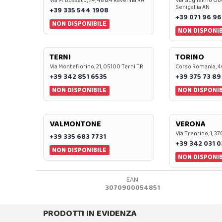
Via M. Bussato, 74, 48124 Ravenna RA
Via Guglielmo Obe
Senigallia AN
+39 335 544 1908
+39 071 96 96
NON DISPONIBILE
NON DISPONIB
TERNI
TORINO
Via Montefiorino, 21, 05100 Terni TR
Corso Romania, 4
+39 342 851 6535
+39 375 73 89
NON DISPONIBILE
NON DISPONIB
VALMONTONE
VERONA
Via Trentino, 1, 
+39 335 683 7731
+39 342 031 
NON DISPONIBILE
NON DISPONIB
EAN
3070900054851
PRODOTTI IN EVIDENZA