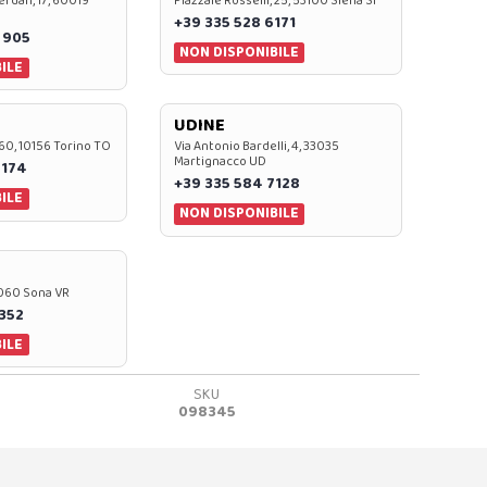
rdan, 17, 60019
Piazzale Rosselli, 25, 53100 Siena SI
+39 335 528 6171
 905
NON DISPONIBILE
ILE
UDINE
60, 10156 Torino TO
Via Antonio Bardelli, 4, 33035
Martignacco UD
 174
+39 335 584 7128
ILE
NON DISPONIBILE
37060 Sona VR
0352
ILE
SKU
098345