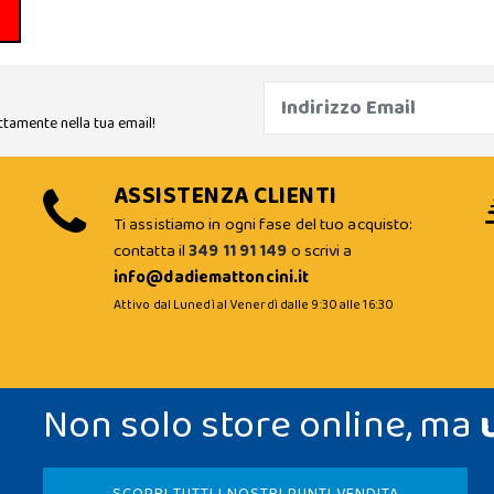
ttamente nella tua email!
ASSISTENZA CLIENTI
Ti assistiamo in ogni fase del tuo acquisto:
contatta il
349 11 91 149
o scrivi a
info@dadiemattoncini.it
Attivo dal Lunedì al Venerdì dalle 9:30 alle 16:30
Non solo store online, ma
SCOPRI TUTTI I NOSTRI PUNTI VENDITA