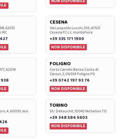
NON DISPONIBILE
ILE
CESENA
 98, 62012
Via Leopoldo Lucchi, 335, 47521
e MC
Cesena FC c.c. montefiore
 427
+39 335 171 1900
ILE
NON DISPONIBILE
FOLIGNO
 177, 62014
Corso Camillo Benso Conte di
Cavour, 2, 06034 Foligno PG
 938
+39 0742 197 93 76
ILE
NON DISPONIBILE
TORINO
oro, 4, 60035 Jesi
Str. Debouchè, 10042 Nichelino TO
+39 348 584 5603
7426
NON DISPONIBILE
ILE