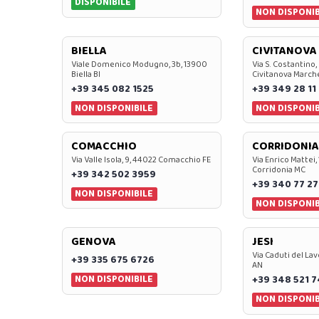
DISPONIBILE
NON DISPONIB
BIELLA
CIVITANOVA
Viale Domenico Modugno, 3b, 13900
Via S. Costantino,
Biella BI
Civitanova March
+39 345 082 1525
+39 349 28 11
NON DISPONIBILE
NON DISPONIB
COMACCHIO
CORRIDONIA
Via Valle Isola, 9, 44022 Comacchio FE
Via Enrico Mattei,
Corridonia MC
+39 342 502 3959
+39 340 77 27
NON DISPONIBILE
NON DISPONIB
GENOVA
JESI
Via Caduti del Lav
+39 335 675 6726
AN
NON DISPONIBILE
+39 348 521 
NON DISPONIB