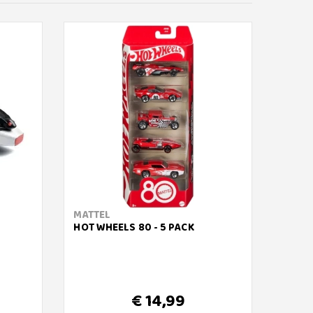
MATTEL
BRUD
HOT WHEELS 80 - 5 PACK
TRATT
€ 14,99