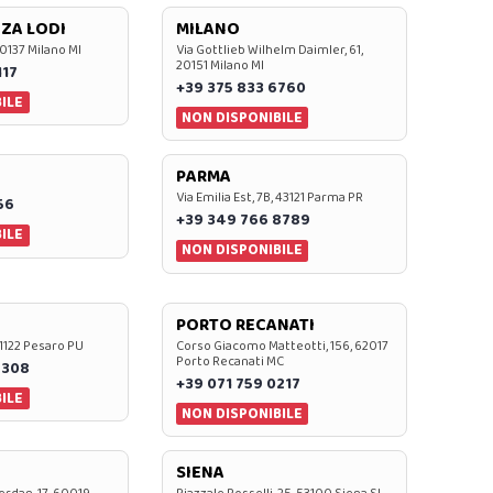
ZA LODI
MILANO
20137 Milano MI
Via Gottlieb Wilhelm Daimler, 61,
20151 Milano MI
117
+39 375 833 6760
ILE
NON DISPONIBILE
PARMA
Via Emilia Est, 7B, 43121 Parma PR
56
+39 349 766 8789
ILE
NON DISPONIBILE
PORTO RECANATI
 61122 Pesaro PU
Corso Giacomo Matteotti, 156, 62017
Porto Recanati MC
7308
+39 071 759 0217
ILE
NON DISPONIBILE
SIENA