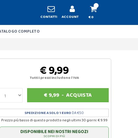
CONTATTI
ACCOUNT
€ 0
ATALOGO COMPLETO
€ 9,99
Tutti i prezzi includono l'IVA
€
9,99
-
ACQUISTA
SPEDIZIONE A SOLO 1 EURO
DA €50
Prezzo più basso di questo prodotto negli ultimi 30 giorni: € 9.99
DISPONIBILE NEI NOSTRI NEGOZI
SCOPRI DI PIÙ