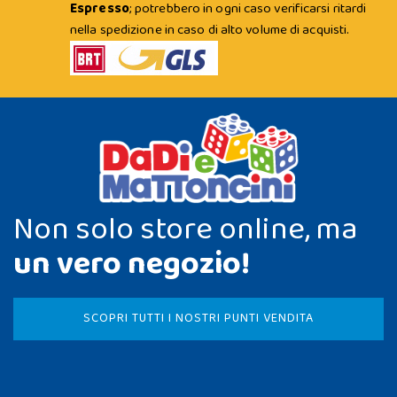
Espresso
; potrebbero in ogni caso verificarsi ritardi
nella spedizione in caso di alto volume di acquisti.
Non solo store online, ma
un vero negozio!
SCOPRI TUTTI I NOSTRI PUNTI VENDITA