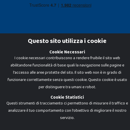
Questo sito utilizza i cookie
Cookie Necessari
Dadi e Mattoncini è un brand di Giocabene Srl. Ogni riproduzione o utilizzo non
I cookie necessari contribuiscono a rendere fruibile il sito web
espressamente autorizzato è severamente vietato. Tutti i loghi, marchi,
brand elencati nel presente shop sono di proprietà dei rispettivi titolari.
abilitandone funzionalità di base quali la navigazione sulle pagine e
I prezzi e le promozioni pubblicate potrebbero differire da quanto esposto in
negozio.
l'accesso alle aree protette del sito. Il sito web non è in grado di
Giocabene Srl - via della Posta 8, 20123 Milano (MI)
funzionare correttamente senza questi cookie. Questo cookie è usato
P.IVA 02608090425 - REA AN201199 - C.S. 10.000 i.v.
per distinguere tra umani e robot.
Cookie Statistici
Questi strumenti di tracciamento ci permettono di misurare il traffico e
analizzare il tuo comportamento con l'obiettivo di migliorare il nostro
servizio.