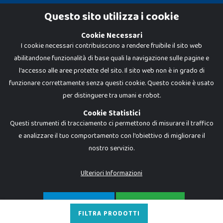
Cookie Policy
Questo sito utilizza i cookie
Privacy Policy
Cookie Necessari
I cookie necessari contribuiscono a rendere fruibile il sito web
abilitandone funzionalità di base quali la navigazione sulle pagine e
l'accesso alle aree protette del sito. Il sito web non è in grado di
funzionare correttamente senza questi cookie. Questo cookie è usato
per distinguere tra umani e robot.
Cookie Statistici
Questi strumenti di tracciamento ci permettono di misurare il traffico
e analizzare il tuo comportamento con l'obiettivo di migliorare il
nostro servizio.
Dadi e Mattoncini è un brand di Giocabene Srl. Ogni riproduzione o utilizzo non
espressamente autorizzato è severamente vietato. Tutti i loghi, marchi,
brand elencati nel presente shop sono di proprietà dei rispettivi titolari.
I prezzi e le promozioni pubblicate potrebbero differire da quanto esposto in
Ulteriori Informazioni
negozio.
Giocabene Srl - via della Posta 8, 20123 Milano (MI)
P.IVA 02608090425 - REA AN201199 - C.S. 10.000 i.v.
SOLO NECESSARI
ACCETTA TUTTO
FILTRA PRODOTTI