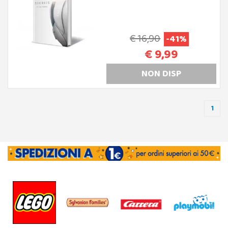
€ 16,90
-41%
€ 9,99
NON DISP
1