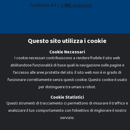
Questo sito utilizza i cookie
Cookie Necessari
Dadi e Mattoncini è un brand di Giocabene Srl. Ogni riproduzione o utilizzo non
I cookie necessari contribuiscono a rendere fruibile il sito web
espressamente autorizzato è severamente vietato. Tutti i loghi, marchi,
brand elencati nel presente shop sono di proprietà dei rispettivi titolari.
abilitandone funzionalità di base quali la navigazione sulle pagine e
I prezzi e le promozioni pubblicate potrebbero differire da quanto esposto in
negozio.
l'accesso alle aree protette del sito. Il sito web non è in grado di
Giocabene Srl - via della Posta 8, 20123 Milano (MI)
funzionare correttamente senza questi cookie. Questo cookie è usato
P.IVA 02608090425 - REA AN201199 - C.S. 10.000 i.v.
per distinguere tra umani e robot.
Cookie Statistici
Questi strumenti di tracciamento ci permettono di misurare il traffico e
analizzare il tuo comportamento con l'obiettivo di migliorare il nostro
servizio.