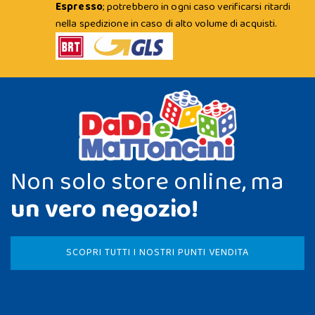
Espresso
; potrebbero in ogni caso verificarsi ritardi
nella spedizione in caso di alto volume di acquisti.
Non solo store online, ma
un vero negozio!
SCOPRI TUTTI I NOSTRI PUNTI VENDITA