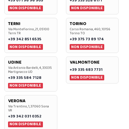
+39 071 96 96 905
+39 335 528 6171
NON DISPONIBILE
NON DISPONIBILE
TERNI
TORINO
Via Montefiorino, 21, 05100
Corso Romania, 460, 10156
Terni TR
Torino TO
+39 342 851 6535
+39 375 73 89 174
NON DISPONIBILE
NON DISPONIBILE
UDINE
VALMONTONE
Via Antonio Bardelli, 4, 33035
+39 335 683 7731
Martignacco UD
NON DISPONIBILE
+39 335 584 7128
NON DISPONIBILE
VERONA
Via Trentino, 1, 37060 Sona
VR
+39 342 031 0352
NON DISPONIBILE