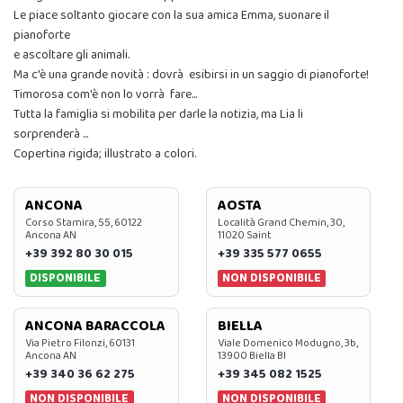
Le piace soltanto giocare con la sua amica Emma, suonare il
pianoforte
e ascoltare gli animali.
Ma c'è una grande novità : dovrà esibirsi in un saggio di pianoforte!
Timorosa com'è non lo vorrà fare...
Tutta la famiglia si mobilita per darle la notizia, ma Lia li
sorprenderà ...
Copertina rigida; illustrato a colori.
ANCONA
AOSTA
Corso Stamira, 55, 60122
Località Grand Chemin, 30,
Ancona AN
11020 Saint
+39 392 80 30 015
+39 335 577 0655
DISPONIBILE
NON DISPONIBILE
ANCONA BARACCOLA
BIELLA
Via Pietro Filonzi, 60131
Viale Domenico Modugno, 3b,
Ancona AN
13900 Biella BI
+39 340 36 62 275
+39 345 082 1525
NON DISPONIBILE
NON DISPONIBILE