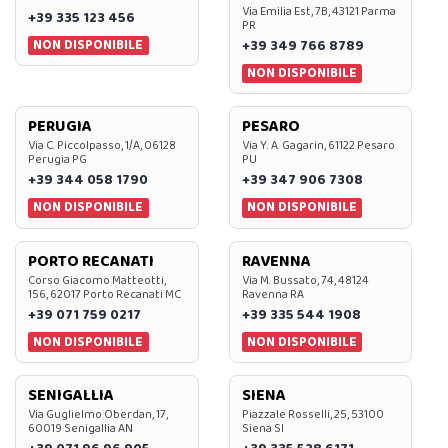
Via Emilia Est, 7B, 43121 Parma
+39 335 123 456
PR
NON DISPONIBILE
+39 349 766 8789
NON DISPONIBILE
PERUGIA
PESARO
Via C. Piccolpasso, 1/A, 06128
Via Y. A. Gagarin, 61122 Pesaro
Perugia PG
PU
+39 344 058 1790
+39 347 906 7308
NON DISPONIBILE
NON DISPONIBILE
PORTO RECANATI
RAVENNA
Corso Giacomo Matteotti,
Via M. Bussato, 74, 48124
156, 62017 Porto Recanati MC
Ravenna RA
+39 071 759 0217
+39 335 544 1908
NON DISPONIBILE
NON DISPONIBILE
SENIGALLIA
SIENA
Via Guglielmo Oberdan, 17,
Piazzale Rosselli, 25, 53100
60019 Senigallia AN
Siena SI