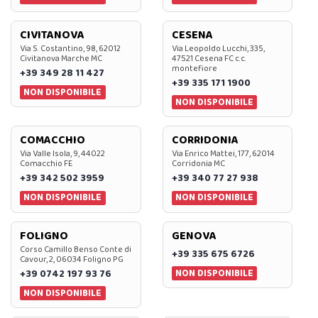
CIVITANOVA
CESENA
Via S. Costantino, 98, 62012
Via Leopoldo Lucchi, 335,
Civitanova Marche MC
47521 Cesena FC c.c.
montefiore
+39 349 28 11 427
+39 335 171 1900
NON DISPONIBILE
NON DISPONIBILE
COMACCHIO
CORRIDONIA
Via Valle Isola, 9, 44022
Via Enrico Mattei, 177, 62014
Comacchio FE
Corridonia MC
+39 342 502 3959
+39 340 77 27 938
NON DISPONIBILE
NON DISPONIBILE
FOLIGNO
GENOVA
Corso Camillo Benso Conte di
+39 335 675 6726
Cavour, 2, 06034 Foligno PG
NON DISPONIBILE
+39 0742 197 93 76
NON DISPONIBILE