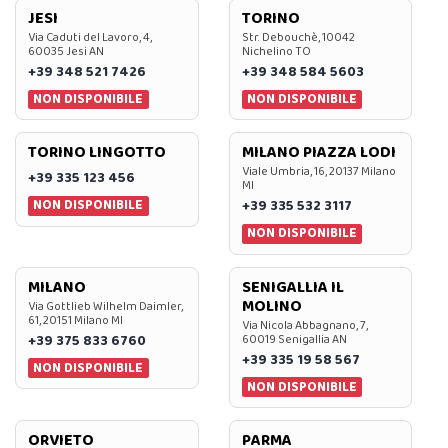
JESI
TORINO
Via Caduti del Lavoro, 4,
Str. Debouchè, 10042
60035 Jesi AN
Nichelino TO
+39 348 521 7426
+39 348 584 5603
NON DISPONIBILE
NON DISPONIBILE
TORINO LINGOTTO
MILANO PIAZZA LODI
Viale Umbria, 16, 20137 Milano
+39 335 123 456
MI
NON DISPONIBILE
+39 335 532 3117
NON DISPONIBILE
MILANO
SENIGALLIA IL
MOLINO
Via Gottlieb Wilhelm Daimler,
61, 20151 Milano MI
Via Nicola Abbagnano, 7,
+39 375 833 6760
60019 Senigallia AN
+39 335 19 58 567
NON DISPONIBILE
NON DISPONIBILE
ORVIETO
PARMA