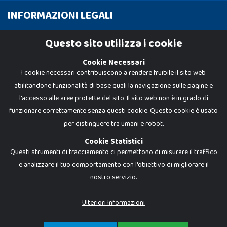
INFORMAZIONI LEGALI
Cookie Policy
Questo sito utilizza i cookie
Privacy Policy
Cookie Necessari
I cookie necessari contribuiscono a rendere fruibile il sito web
abilitandone funzionalità di base quali la navigazione sulle pagine e
l'accesso alle aree protette del sito. Il sito web non è in grado di
funzionare correttamente senza questi cookie. Questo cookie è usato
per distinguere tra umani e robot.
Cookie Statistici
Questi strumenti di tracciamento ci permettono di misurare il traffico
e analizzare il tuo comportamento con l'obiettivo di migliorare il
Dadi e Mattoncini è un brand di Giocabene Srl. Ogni riproduzione o utilizzo non
nostro servizio.
espressamente autorizzato è severamente vietato. Tutti i loghi, marchi,
brand elencati nel presente shop sono di proprietà dei rispettivi titolari.
I prezzi e le promozioni pubblicate potrebbero differire da quanto esposto in
Ulteriori Informazioni
negozio.
Giocabene Srl - via della Posta 8, 20123 Milano (MI)
P.IVA 02608090425 - REA AN201199 - C.S. 10.000 i.v.