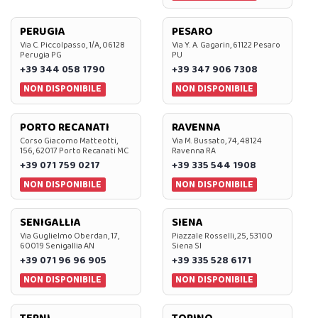
PERUGIA
PESARO
Via C. Piccolpasso, 1/A, 06128
Via Y. A. Gagarin, 61122 Pesaro
Perugia PG
PU
+39 344 058 1790
+39 347 906 7308
NON DISPONIBILE
NON DISPONIBILE
PORTO RECANATI
RAVENNA
Corso Giacomo Matteotti,
Via M. Bussato, 74, 48124
156, 62017 Porto Recanati MC
Ravenna RA
+39 071 759 0217
+39 335 544 1908
NON DISPONIBILE
NON DISPONIBILE
SENIGALLIA
SIENA
Via Guglielmo Oberdan, 17,
Piazzale Rosselli, 25, 53100
60019 Senigallia AN
Siena SI
+39 071 96 96 905
+39 335 528 6171
NON DISPONIBILE
NON DISPONIBILE