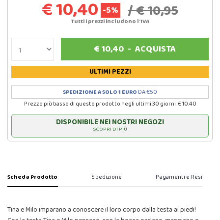
€ 10,40
/ € 10,95
-5%
Tutti i prezzi includono l'IVA
€
10,40
-
ACQUISTA
ULTIMI PEZZI
SPEDIZIONE A SOLO 1 EURO
DA €50
Prezzo più basso di questo prodotto negli ultimi 30 giorni: € 10.40
DISPONIBILE NEI NOSTRI NEGOZI
SCOPRI DI PIÙ
Scheda Prodotto
Spedizione
Pagamenti e Resi
Tina e Milo imparano a conoscere il loro corpo dalla testa ai piedi!