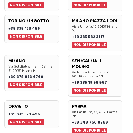
NON DISPONIBILE
NON DISPONIBILE
TORINO LINGOTTO
MILANO PIAZZA LODI
Viale Umbria, 16, 20137 Milano
+39 335 123 456
MI
NON DISPONIBILE
+39 335 532 3117
NON DISPONIBILE
MILANO
SENIGALLIA IL
MOLINO
Via Gottlieb Wilhelm Daimler,
61, 20151 Milano MI
Via Nicola Abbagnano, 7,
+39 375 833 6760
60019 Senigallia AN
+39 335 19 58 567
NON DISPONIBILE
NON DISPONIBILE
ORVIETO
PARMA
Via Emilia Est, 7B, 43121 Parma
+39 335 123 456
PR
NON DISPONIBILE
+39 349 766 8789
NON DISPONIBILE