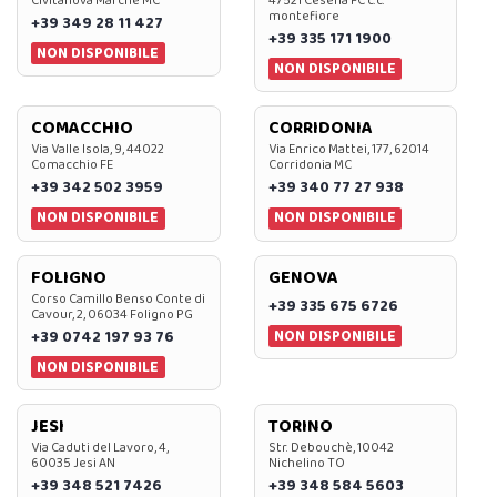
Civitanova Marche MC
47521 Cesena FC c.c.
montefiore
+39 349 28 11 427
+39 335 171 1900
NON DISPONIBILE
NON DISPONIBILE
COMACCHIO
CORRIDONIA
Via Valle Isola, 9, 44022
Via Enrico Mattei, 177, 62014
Comacchio FE
Corridonia MC
+39 342 502 3959
+39 340 77 27 938
NON DISPONIBILE
NON DISPONIBILE
FOLIGNO
GENOVA
Corso Camillo Benso Conte di
+39 335 675 6726
Cavour, 2, 06034 Foligno PG
NON DISPONIBILE
+39 0742 197 93 76
NON DISPONIBILE
JESI
TORINO
Via Caduti del Lavoro, 4,
Str. Debouchè, 10042
60035 Jesi AN
Nichelino TO
+39 348 521 7426
+39 348 584 5603