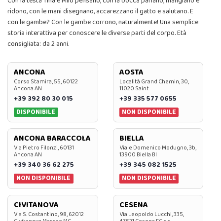
Con la testa Tina e Milo pensano, con la bocca parlano, mangiano e
ridono, con le mani disegnano, accarezzano il gatto e salutano. E
con le gambe? Con le gambe corrono, naturalmente! Una semplice
storia interattiva per conoscere le diverse parti del corpo. Età
consigliata: da 2 anni.
ANCONA
AOSTA
Corso Stamira, 55, 60122
Località Grand Chemin, 30,
Ancona AN
11020 Saint
+39 392 80 30 015
+39 335 577 0655
DISPONIBILE
NON DISPONIBILE
ANCONA BARACCOLA
BIELLA
Via Pietro Filonzi, 60131
Viale Domenico Modugno, 3b,
Ancona AN
13900 Biella BI
+39 340 36 62 275
+39 345 082 1525
NON DISPONIBILE
NON DISPONIBILE
CIVITANOVA
CESENA
Via S. Costantino, 98, 62012
Via Leopoldo Lucchi, 335,