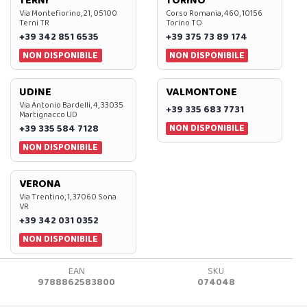
TERNI
TORINO
Via Montefiorino, 21, 05100
Corso Romania, 460, 10156
Terni TR
Torino TO
+39 342 851 6535
+39 375 73 89 174
NON DISPONIBILE
NON DISPONIBILE
UDINE
VALMONTONE
Via Antonio Bardelli, 4, 33035
+39 335 683 7731
Martignacco UD
NON DISPONIBILE
+39 335 584 7128
NON DISPONIBILE
VERONA
Via Trentino, 1, 37060 Sona
VR
+39 342 031 0352
NON DISPONIBILE
EAN
SKU
9788862583800
074048