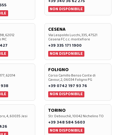
+39 340 36 62 275
0655
NON DISPONIBILE
ILE
CESENA
 98, 62012
Via Leopoldo Lucchi, 335, 47521
e MC
Cesena FC c.c. montefiore
 427
+39 335 171 1900
ILE
NON DISPONIBILE
FOLIGNO
 177, 62014
Corso Camillo Benso Conte di
Cavour, 2, 06034 Foligno PG
 938
+39 0742 197 93 76
ILE
NON DISPONIBILE
TORINO
oro, 4, 60035 Jesi
Str. Debouchè, 10042 Nichelino TO
+39 348 584 5603
7426
NON DISPONIBILE
ILE