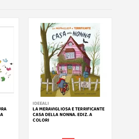
IDEEALI
NUBE
URA
LA MERAVIGLIOSA E TERRIFICANTE
TI VO
 A
CASA DELLA NONNA. EDIZ. A
EDIZ.
COLORI