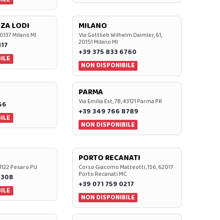
ZA LODI
MILANO
20137 Milano MI
Via Gottlieb Wilhelm Daimler, 61,
20151 Milano MI
117
+39 375 833 6760
ILE
NON DISPONIBILE
PARMA
Via Emilia Est, 7B, 43121 Parma PR
56
+39 349 766 8789
ILE
NON DISPONIBILE
PORTO RECANATI
 61122 Pesaro PU
Corso Giacomo Matteotti, 156, 62017
Porto Recanati MC
7308
+39 071 759 0217
ILE
NON DISPONIBILE