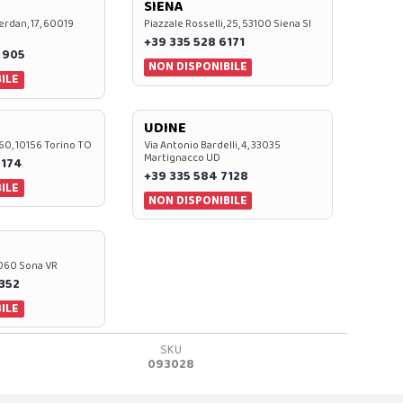
SIENA
rdan, 17, 60019
Piazzale Rosselli, 25, 53100 Siena SI
+39 335 528 6171
 905
NON DISPONIBILE
ILE
UDINE
60, 10156 Torino TO
Via Antonio Bardelli, 4, 33035
Martignacco UD
 174
+39 335 584 7128
ILE
NON DISPONIBILE
37060 Sona VR
0352
ILE
SKU
093028