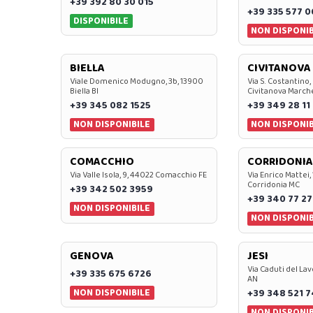
+39 392 80 30 015
+39 335 577 
DISPONIBILE
NON DISPONIB
BIELLA
CIVITANOVA
Viale Domenico Modugno, 3b, 13900
Via S. Costantino,
Biella BI
Civitanova March
+39 345 082 1525
+39 349 28 11
NON DISPONIBILE
NON DISPONIB
COMACCHIO
CORRIDONIA
Via Valle Isola, 9, 44022 Comacchio FE
Via Enrico Mattei,
Corridonia MC
+39 342 502 3959
+39 340 77 27
NON DISPONIBILE
NON DISPONIB
GENOVA
JESI
Via Caduti del Lav
+39 335 675 6726
AN
NON DISPONIBILE
+39 348 521 
NON DISPONIB