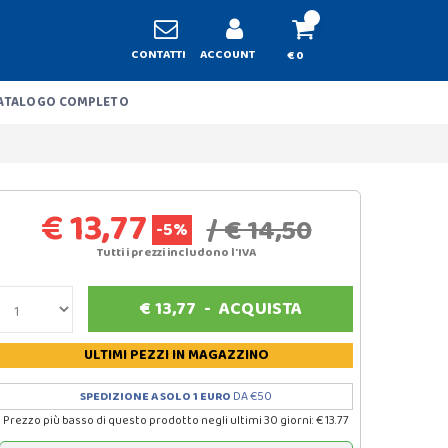
CONTATTI
ACCOUNT
€ 0
ATALOGO COMPLETO
€ 13,77
/ € 14,50
-5%
Tutti i prezzi includono l'IVA
€
13,77
-
ACQUISTA
ULTIMI PEZZI
IN MAGAZZINO
SPEDIZIONE A SOLO 1 EURO
DA €50
Prezzo più basso di questo prodotto negli ultimi 30 giorni: € 13.77