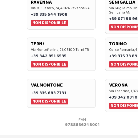
RAVENNA
SENIGALLIA
Via M. Bussato, 74, 48124 Ravenna RA
Via Guglielmo Obe
Senigallia AN
+39 335 544 1908
+39 071 96 96
NON DISPONIBILE
NON DISPONIB
TERNI
TORINO
Via Montefiorino, 21, 05100 Terni TR
Corso Romania, 4
+39 342 851 6535
+39 375 73 89
NON DISPONIBILE
NON DISPONIB
VALMONTONE
VERONA
Via Trentino, 1, 
+39 335 683 7731
+39 342 031 
NON DISPONIBILE
NON DISPONIB
EAN
9788836248001