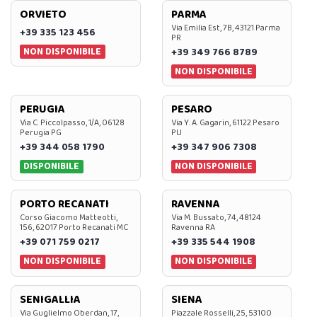
ORVIETO
PARMA
Via Emilia Est, 7B, 43121 Parma
+39 335 123 456
PR
NON DISPONIBILE
+39 349 766 8789
NON DISPONIBILE
PERUGIA
PESARO
Via C. Piccolpasso, 1/A, 06128
Via Y. A. Gagarin, 61122 Pesaro
Perugia PG
PU
+39 344 058 1790
+39 347 906 7308
DISPONIBILE
NON DISPONIBILE
PORTO RECANATI
RAVENNA
Corso Giacomo Matteotti,
Via M. Bussato, 74, 48124
156, 62017 Porto Recanati MC
Ravenna RA
+39 071 759 0217
+39 335 544 1908
NON DISPONIBILE
NON DISPONIBILE
SENIGALLIA
SIENA
Via Guglielmo Oberdan, 17,
Piazzale Rosselli, 25, 53100