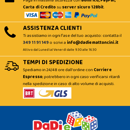
Paga in massima sicurezza con
Bonifico, PayPal,
Carta di Credito
su
server sicuro 128bit
.
ASSISTENZA CLIENTI
Ti assistiamo in ogni fase del tuo acquisto: contatta il
349 11 91 149
o scrivi a
info@dadiemattoncini.it
Attivo dal Lunedì al Venerdì dalle 9:30 alle 16:30
TEMPI DI SPEDIZIONE
Spediamo in 24/48 ore dall'ordine con
Corriere
Espresso
; potrebbero in ogni caso verificarsi ritardi
nella spedizione in caso di alto volume di acquisti.