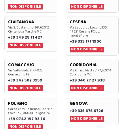
NON DISPONIBILE
NON DISPONIBILE
CIVITANOVA
CESENA
Via S. Costantino, 98, 62012
Via Leopoldo Lucchi, 335,
Civitanova Marche MC
47521 Cesena FC c.c.
montefiore
+39 349 28 11 427
+39 335 171 1900
NON DISPONIBILE
NON DISPONIBILE
COMACCHIO
CORRIDONIA
Via Valle Isola, 9, 44022
Via Enrico Mattei, 177, 62014
Comacchio FE
Corridonia MC
+39 342 502 3959
+39 340 77 27 938
NON DISPONIBILE
NON DISPONIBILE
FOLIGNO
GENOVA
Corso Camillo Benso Conte di
+39 335 675 6726
Cavour, 2, 06034 Foligno PG
NON DISPONIBILE
+39 0742 197 93 76
NON DISPONIBILE