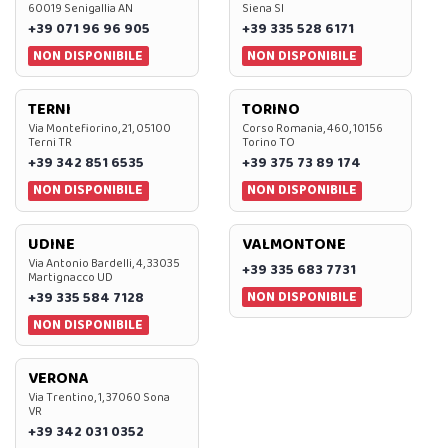
60019 Senigallia AN
Siena SI
+39 071 96 96 905
+39 335 528 6171
NON DISPONIBILE
NON DISPONIBILE
TERNI
TORINO
Via Montefiorino, 21, 05100
Corso Romania, 460, 10156
Terni TR
Torino TO
+39 342 851 6535
+39 375 73 89 174
NON DISPONIBILE
NON DISPONIBILE
UDINE
VALMONTONE
Via Antonio Bardelli, 4, 33035
+39 335 683 7731
Martignacco UD
NON DISPONIBILE
+39 335 584 7128
NON DISPONIBILE
VERONA
Via Trentino, 1, 37060 Sona
VR
+39 342 031 0352