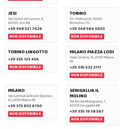
JESI
TORINO
Via Caduti del Lavoro, 4,
Str. Debouchè, 10042
60035 Jesi AN
Nichelino TO
+39 348 521 7426
+39 348 584 5603
NON DISPONIBILE
NON DISPONIBILE
TORINO LINGOTTO
MILANO PIAZZA LODI
Viale Umbria, 16, 20137 Milano
+39 335 123 456
MI
NON DISPONIBILE
+39 335 532 3117
NON DISPONIBILE
MILANO
SENIGALLIA IL
MOLINO
Via Gottlieb Wilhelm Daimler,
61, 20151 Milano MI
Via Nicola Abbagnano, 7,
+39 375 833 6760
60019 Senigallia AN
+39 335 19 58 567
NON DISPONIBILE
NON DISPONIBILE