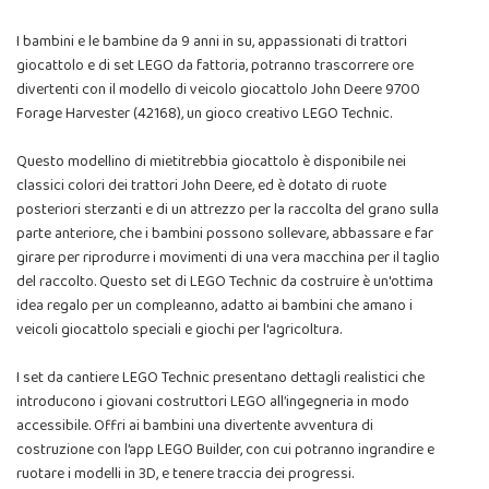
I bambini e le bambine da 9 anni in su, appassionati di trattori
giocattolo e di set LEGO da fattoria, potranno trascorrere ore
divertenti con il modello di veicolo giocattolo John Deere 9700
Forage Harvester (42168), un gioco creativo LEGO Technic.
Questo modellino di mietitrebbia giocattolo è disponibile nei
classici colori dei trattori John Deere, ed è dotato di ruote
posteriori sterzanti e di un attrezzo per la raccolta del grano sulla
parte anteriore, che i bambini possono sollevare, abbassare e far
girare per riprodurre i movimenti di una vera macchina per il taglio
del raccolto. Questo set di LEGO Technic da costruire è un'ottima
idea regalo per un compleanno, adatto ai bambini che amano i
veicoli giocattolo speciali e giochi per l'agricoltura.
I set da cantiere LEGO Technic presentano dettagli realistici che
introducono i giovani costruttori LEGO all’ingegneria in modo
accessibile. Offri ai bambini una divertente avventura di
costruzione con l’app LEGO Builder, con cui potranno ingrandire e
ruotare i modelli in 3D, e tenere traccia dei progressi.