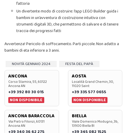
fattoria
Un divertente modo di costruire: l’app LEGO Builder guida i
bambini in un’avventura di costruzione intuitiva con
strumenti digitali 3D, che permettono di salvare e di tenere
traccia dei progressi fatti
Avvertenza! Pericolo di soffocamento. Parti piccole. Non adatto a
bambini di eta inferiore a 3 anni.
NOVITÀ GENNAIO 2024
FESTA DEL PAPÀ
ANCONA
AOSTA
Corso Stamira, 55, 60122
Località Grand Chemin, 30,
Ancona AN
11020 Saint
+39 392 80 30 015
+39 335 577 0655
NON DISPONIBILE
NON DISPONIBILE
ANCONA BARACCOLA
BIELLA
Via Pietro Filonzi, 60131
Viale Domenico Modugno, 3b,
Ancona AN
13900 Biella BI
+39 340 36 62 275
+39 345 082 1525