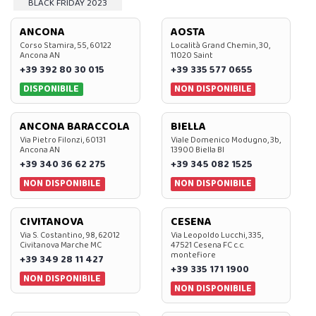
BLACK FRIDAY 2023
ANCONA
AOSTA
Corso Stamira, 55, 60122
Località Grand Chemin, 30,
Ancona AN
11020 Saint
+39 392 80 30 015
+39 335 577 0655
DISPONIBILE
NON DISPONIBILE
ANCONA BARACCOLA
BIELLA
Via Pietro Filonzi, 60131
Viale Domenico Modugno, 3b,
Ancona AN
13900 Biella BI
+39 340 36 62 275
+39 345 082 1525
NON DISPONIBILE
NON DISPONIBILE
CIVITANOVA
CESENA
Via S. Costantino, 98, 62012
Via Leopoldo Lucchi, 335,
Civitanova Marche MC
47521 Cesena FC c.c.
montefiore
+39 349 28 11 427
+39 335 171 1900
NON DISPONIBILE
NON DISPONIBILE