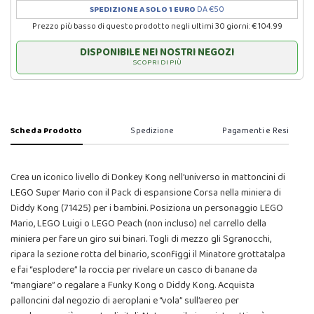
SPEDIZIONE A SOLO 1 EURO
DA €50
Prezzo più basso di questo prodotto negli ultimi 30 giorni: € 104.99
DISPONIBILE NEI NOSTRI NEGOZI
SCOPRI DI PIÙ
Scheda Prodotto
Spedizione
Pagamenti e Resi
Crea un iconico livello di Donkey Kong nell’universo in mattoncini di
LEGO Super Mario con il Pack di espansione Corsa nella miniera di
Diddy Kong (71425) per i bambini. Posiziona un personaggio LEGO
Mario, LEGO Luigi o LEGO Peach (non incluso) nel carrello della
miniera per fare un giro sui binari. Togli di mezzo gli Sgranocchi,
ripara la sezione rotta del binario, sconfiggi il Minatore grottatalpa
e fai “esplodere” la roccia per rivelare un casco di banane da
“mangiare” o regalare a Funky Kong o Diddy Kong. Acquista
palloncini dal negozio di aeroplani e “vola” sull’aereo per