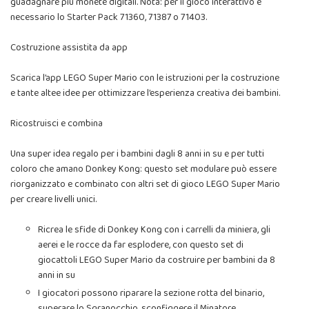
guadagnare più monete digitali. Nota: per il gioco interattivo è
necessario lo Starter Pack 71360, 71387 o 71403.
Costruzione assistita da app
Scarica l’app LEGO Super Mario con le istruzioni per la costruzione
e tante altee idee per ottimizzare l’esperienza creativa dei bambini.
Ricostruisci e combina
Una super idea regalo per i bambini dagli 8 anni in su e per tutti
coloro che amano Donkey Kong: questo set modulare può essere
riorganizzato e combinato con altri set di gioco LEGO Super Mario
per creare livelli unici.
Ricrea le sfide di Donkey Kong con i carrelli da miniera, gli
aerei e le rocce da far esplodere, con questo set di
giocattoli LEGO Super Mario da costruire per bambini da 8
anni in su
I giocatori possono riparare la sezione rotta del binario,
superare lo Sgranocchio, sconfiggere il Minatore