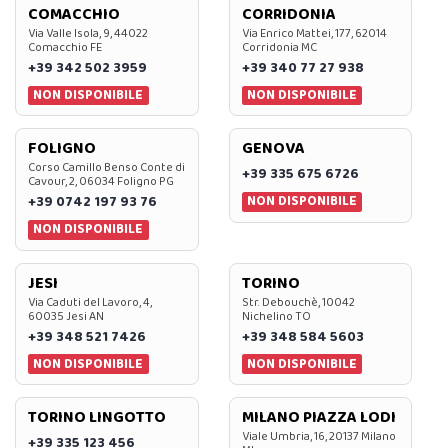
COMACCHIO
CORRIDONIA
Via Valle Isola, 9, 44022
Via Enrico Mattei, 177, 62014
Comacchio FE
Corridonia MC
+39 342 502 3959
+39 340 77 27 938
NON DISPONIBILE
NON DISPONIBILE
FOLIGNO
GENOVA
Corso Camillo Benso Conte di
+39 335 675 6726
Cavour, 2, 06034 Foligno PG
NON DISPONIBILE
+39 0742 197 93 76
NON DISPONIBILE
JESI
TORINO
Via Caduti del Lavoro, 4,
Str. Debouchè, 10042
60035 Jesi AN
Nichelino TO
+39 348 521 7426
+39 348 584 5603
NON DISPONIBILE
NON DISPONIBILE
TORINO LINGOTTO
MILANO PIAZZA LODI
Viale Umbria, 16, 20137 Milano
+39 335 123 456