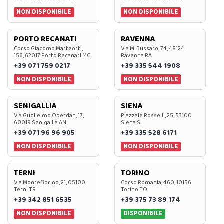
NON DISPONIBILE
NON DISPONIBILE
PORTO RECANATI
RAVENNA
Corso Giacomo Matteotti,
Via M. Bussato, 74, 48124
156, 62017 Porto Recanati MC
Ravenna RA
+39 071 759 0217
+39 335 544 1908
NON DISPONIBILE
NON DISPONIBILE
SENIGALLIA
SIENA
Via Guglielmo Oberdan, 17,
Piazzale Rosselli, 25, 53100
60019 Senigallia AN
Siena SI
+39 071 96 96 905
+39 335 528 6171
NON DISPONIBILE
NON DISPONIBILE
TERNI
TORINO
Via Montefiorino, 21, 05100
Corso Romania, 460, 10156
Terni TR
Torino TO
+39 342 851 6535
+39 375 73 89 174
NON DISPONIBILE
DISPONIBILE