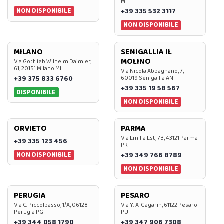
MI
NON DISPONIBILE
+39 335 532 3117
NON DISPONIBILE
MILANO
SENIGALLIA IL
MOLINO
Via Gottlieb Wilhelm Daimler,
61, 20151 Milano MI
Via Nicola Abbagnano, 7,
+39 375 833 6760
60019 Senigallia AN
+39 335 19 58 567
DISPONIBILE
NON DISPONIBILE
ORVIETO
PARMA
Via Emilia Est, 7B, 43121 Parma
+39 335 123 456
PR
NON DISPONIBILE
+39 349 766 8789
NON DISPONIBILE
PERUGIA
PESARO
Via C. Piccolpasso, 1/A, 06128
Via Y. A. Gagarin, 61122 Pesaro
Perugia PG
PU
+39 344 058 1790
+39 347 906 7308