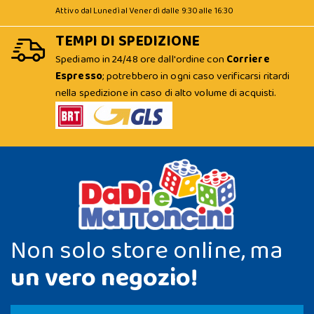
Attivo dal Lunedì al Venerdì dalle 9:30 alle 16:30
TEMPI DI SPEDIZIONE
Spediamo in 24/48 ore dall'ordine con
Corriere
Espresso
; potrebbero in ogni caso verificarsi ritardi
nella spedizione in caso di alto volume di acquisti.
Non solo store online, ma
un vero negozio!