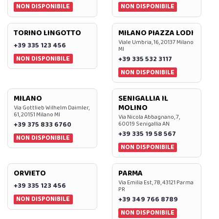
NON DISPONIBILE
NON DISPONIBILE
TORINO LINGOTTO
MILANO PIAZZA LODI
Viale Umbria, 16, 20137 Milano
+39 335 123 456
MI
NON DISPONIBILE
+39 335 532 3117
NON DISPONIBILE
MILANO
SENIGALLIA IL
MOLINO
Via Gottlieb Wilhelm Daimler,
61, 20151 Milano MI
Via Nicola Abbagnano, 7,
+39 375 833 6760
60019 Senigallia AN
+39 335 19 58 567
NON DISPONIBILE
NON DISPONIBILE
ORVIETO
PARMA
Via Emilia Est, 7B, 43121 Parma
+39 335 123 456
PR
NON DISPONIBILE
+39 349 766 8789
NON DISPONIBILE