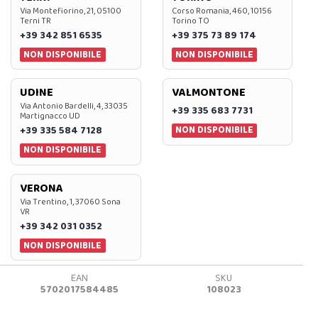
Via Montefiorino, 21, 05100
Corso Romania, 460, 10156
Terni TR
Torino TO
+39 342 851 6535
+39 375 73 89 174
NON DISPONIBILE
NON DISPONIBILE
UDINE
VALMONTONE
Via Antonio Bardelli, 4, 33035
+39 335 683 7731
Martignacco UD
NON DISPONIBILE
+39 335 584 7128
NON DISPONIBILE
VERONA
Via Trentino, 1, 37060 Sona
VR
+39 342 031 0352
NON DISPONIBILE
EAN
SKU
5702017584485
108023