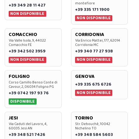
montefiore
+39 349 28 11 427
+39 335 171 1900
NON DISPONIBILE
NON DISPONIBILE
COMACCHIO
CORRIDONIA
Via Valle Isola, 9, 44022
Via Enrico Mattei, 177, 62014
Comacchio FE
Corridonia MC
+39 342 502 3959
+39 340 77 27 938
NON DISPONIBILE
NON DISPONIBILE
FOLIGNO
GENOVA
Corso Camillo Benso Conte di
+39 335 675 6726
Cavour, 2, 06034 Foligno PG
NON DISPONIBILE
+39 0742 197 93 76
DISPONIBILE
JESI
TORINO
Via Caduti del Lavoro, 4,
Str. Debouchè, 10042
60035 Jesi AN
Nichelino TO
+39 348 521 7426
+39 348 584 5603