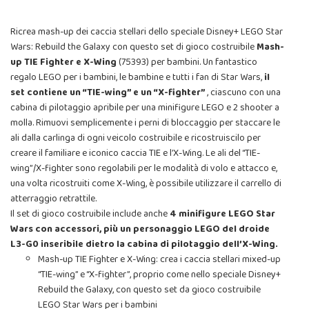
Ricrea mash-up dei caccia stellari dello speciale Disney+ LEGO Star
Wars: Rebuild the Galaxy con questo set di gioco costruibile
Mash-
up TIE Fighter e X-Wing
(75393) per bambini. Un fantastico
regalo LEGO per i bambini, le bambine e tutti i fan di Star Wars,
il
set contiene un “TIE-wing” e un “X-fighter”
, ciascuno con una
cabina di pilotaggio apribile per una minifigure LEGO e 2 shooter a
molla. Rimuovi semplicemente i perni di bloccaggio per staccare le
ali dalla carlinga di ogni veicolo costruibile e ricostruiscilo per
creare il familiare e iconico caccia TIE e l’X-Wing. Le ali del “TIE-
wing”/X-fighter sono regolabili per le modalità di volo e attacco e,
una volta ricostruiti come X-Wing, è possibile utilizzare il carrello di
atterraggio retrattile.
Il set di gioco costruibile include anche
4 minifigure LEGO Star
Wars con accessori, più un personaggio LEGO del droide
L3-G0 inseribile dietro la cabina di pilotaggio dell’X-Wing.
Mash-up TIE Fighter e X-Wing: crea i caccia stellari mixed-up
“TIE-wing” e “X-fighter”, proprio come nello speciale Disney+
Rebuild the Galaxy, con questo set da gioco costruibile
LEGO Star Wars per i bambini