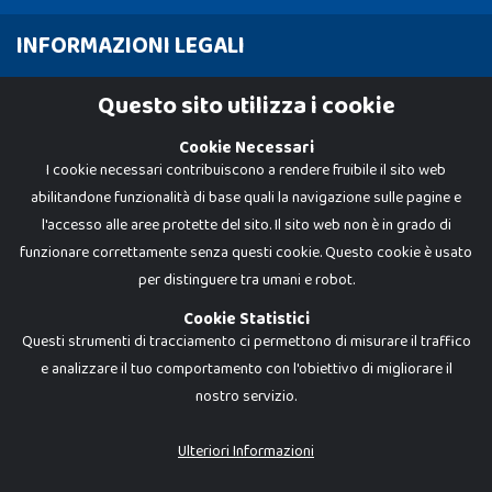
INFORMAZIONI LEGALI
Cookie Policy
Questo sito utilizza i cookie
Privacy Policy
Cookie Necessari
I cookie necessari contribuiscono a rendere fruibile il sito web
abilitandone funzionalità di base quali la navigazione sulle pagine e
l'accesso alle aree protette del sito. Il sito web non è in grado di
funzionare correttamente senza questi cookie. Questo cookie è usato
per distinguere tra umani e robot.
Cookie Statistici
Questi strumenti di tracciamento ci permettono di misurare il traffico
e analizzare il tuo comportamento con l'obiettivo di migliorare il
nostro servizio.
Dadi e Mattoncini è un brand di Giocabene Srl. Ogni riproduzione o utilizzo non
espressamente autorizzato è severamente vietato. Tutti i loghi, marchi,
brand elencati nel presente shop sono di proprietà dei rispettivi titolari.
I prezzi e le promozioni pubblicate potrebbero differire da quanto esposto in
Ulteriori Informazioni
negozio.
Giocabene Srl - via della Posta 8, 20123 Milano (MI)