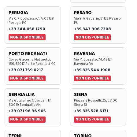
PERUGIA
PESARO
Via C. Piccolpasso, 1/A, 06128
Via Y. A. Gagarin, 61122 Pesaro
Perugia PG
PU
+39 344 058 1790
+39 347 906 7308
NON DISPONIBILE
NON DISPONIBILE
PORTO RECANATI
RAVENNA
Corso Giacomo Matteotti,
Via M. Bussato, 74, 48124
156, 62017 Porto Recanati MC
Ravenna RA
+39 071 759 0217
+39 335 544 1908
NON DISPONIBILE
NON DISPONIBILE
SENIGALLIA
SIENA
Via Guglielmo Oberdan, 17,
Piazzale Rosselli, 25, 53100
60019 Senigallia AN
Siena SI
+39 071 96 96 905
+39 335 528 6171
NON DISPONIBILE
NON DISPONIBILE
TERNI
TORINO