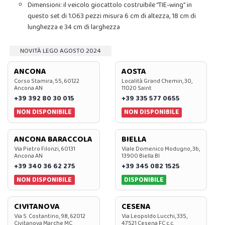
Dimensioni: il veicolo giocattolo costruibile “TIE-wing” in
questo set di 1.063 pezzi misura 6 cm di altezza, 18 cm di
lunghezza e 34 cm di larghezza
NOVITÀ LEGO AGOSTO 2024
ANCONA
AOSTA
Corso Stamira, 55, 60122
Località Grand Chemin, 30,
Ancona AN
11020 Saint
+39 392 80 30 015
+39 335 577 0655
NON DISPONIBILE
NON DISPONIBILE
ANCONA BARACCOLA
BIELLA
Via Pietro Filonzi, 60131
Viale Domenico Modugno, 3b,
Ancona AN
13900 Biella BI
+39 340 36 62 275
+39 345 082 1525
NON DISPONIBILE
DISPONIBILE
CIVITANOVA
CESENA
Via S. Costantino, 98, 62012
Via Leopoldo Lucchi, 335,
Civitanova Marche MC
47521 Cesena FC c.c.