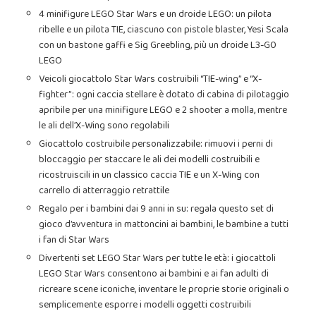
4 minifigure LEGO Star Wars e un droide LEGO: un pilota
ribelle e un pilota TIE, ciascuno con pistole blaster, Yesi Scala
con un bastone gaffi e Sig Greebling, più un droide L3-G0
LEGO
Veicoli giocattolo Star Wars costruibili “TIE-wing” e “X-
fighter”: ogni caccia stellare è dotato di cabina di pilotaggio
apribile per una minifigure LEGO e 2 shooter a molla, mentre
le ali dell’X-Wing sono regolabili
Giocattolo costruibile personalizzabile: rimuovi i perni di
bloccaggio per staccare le ali dei modelli costruibili e
ricostruiscili in un classico caccia TIE e un X-Wing con
carrello di atterraggio retrattile
Regalo per i bambini dai 9 anni in su: regala questo set di
gioco d’avventura in mattoncini ai bambini, le bambine a tutti
i fan di Star Wars
Divertenti set LEGO Star Wars per tutte le età: i giocattoli
LEGO Star Wars consentono ai bambini e ai fan adulti di
ricreare scene iconiche, inventare le proprie storie originali o
semplicemente esporre i modelli oggetti costruibili