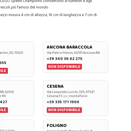
bili LEGO Speed Champions consentono ai bambini e agli
 veicoli più famosi del mondo
ezzi misura 4 cm di altezza, 16 cm di lunghezza e 7 cm di
ANCONA BARACCOLA
emin, 30, 11020
Via Pietro Filonzi, 60131 Ancona AN
+39 340 36 62 275
0655
NON DISPONIBILE
ILE
CESENA
 98, 62012
Via Leopoldo Lucchi, 335, 47521
e MC
Cesena FC c.c. montefiore
 427
+39 335 171 1900
ILE
NON DISPONIBILE
FOLIGNO