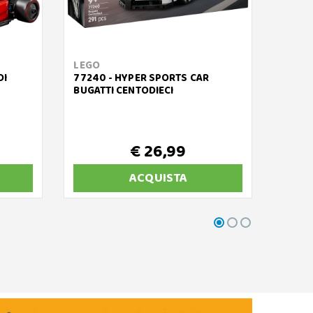
LEGO
LEGO
DI
77240 - HYPER SPORTS CAR
77248
BUGATTI CENTODIECI
ALPIN
€ 26,99
ACQUISTA