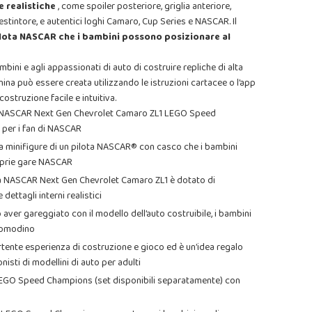
he
realistiche
, come spoiler posteriore, griglia anteriore,
 estintore, e autentici loghi Camaro, Cup Series e NASCAR. Il
ilota NASCAR che i bambini possono posizionare al
ni e agli appassionati di auto di costruire repliche di alta
inina può essere creata utilizzando le istruzioni cartacee o l’app
costruzione facile e intuitiva.
a NASCAR Next Gen Chevrolet Camaro ZL1 LEGO Speed
e per i fan di NASCAR
e la minifigure di un pilota NASCAR® con casco che i bambini
oprie gare NASCAR
rsa NASCAR Next Gen Chevrolet Camaro ZL1 è dotato di
 dettagli interni realistici
ver gareggiato con il modello dell’auto costruibile, i bambini
 comodino
rtente esperienza di costruzione e gioco ed è un’idea regalo
nisti di modellini di auto per adulti
 LEGO Speed Champions (set disponibili separatamente) con