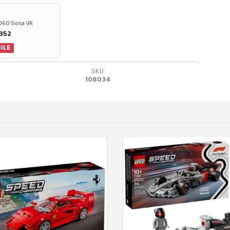
37060 Sona VR
0352
ILE
SKU
108034