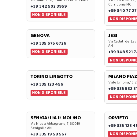
Via Valle Isola, 9, 44022 Comacchio FE
Via Enrico Mattei,
Corridonia MC
+39 342 502 3959
+39 340 77 27
NON DISPONIBILE
NON DISPONIB
GENOVA
JESI
Via Caduti del Lav
+39 335 675 6726
AN
NON DISPONIBILE
+39 348 521 
NON DISPONIB
TORINO LINGOTTO
MILANO PIAZ
Viale Umbria, 16, 
+39 335 123 456
+39 335 532 3
NON DISPONIBILE
NON DISPONIB
SENIGALLIA IL MOLINO
ORVIETO
Via Nicola Abbagnano, 7, 60019
+39 335 123 4
Senigallia AN
NON DISPONIB
+39 335 19 58 567