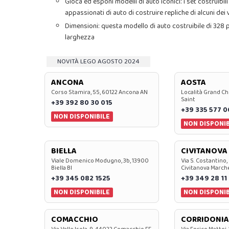
Gioca ed esponi modelli di auto iconici: i set costrui
appassionati di auto di costruire repliche di alcuni dei
Dimensioni: questa modello di auto costruibile di 328 p
larghezza
NOVITÀ LEGO AGOSTO 2024
ANCONA
AOSTA
Corso Stamira, 55, 60122 Ancona AN
Località Grand Ch
Saint
+39 392 80 30 015
+39 335 577 
NON DISPONIBILE
NON DISPONIB
BIELLA
CIVITANOVA
Viale Domenico Modugno, 3b, 13900
Via S. Costantino,
Biella BI
Civitanova March
+39 345 082 1525
+39 349 28 11
NON DISPONIBILE
NON DISPONIB
COMACCHIO
CORRIDONIA