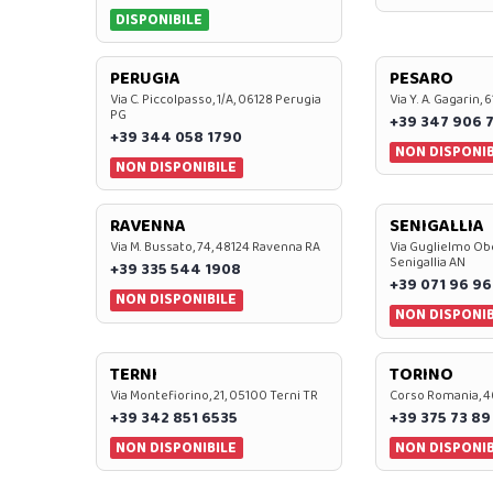
DISPONIBILE
PERUGIA
PESARO
Via C. Piccolpasso, 1/A, 06128 Perugia
Via Y. A. Gagarin,
PG
+39 347 906 
+39 344 058 1790
NON DISPONIB
NON DISPONIBILE
RAVENNA
SENIGALLIA
Via M. Bussato, 74, 48124 Ravenna RA
Via Guglielmo Obe
Senigallia AN
+39 335 544 1908
+39 071 96 96
NON DISPONIBILE
NON DISPONIB
TERNI
TORINO
Via Montefiorino, 21, 05100 Terni TR
Corso Romania, 4
+39 342 851 6535
+39 375 73 89
NON DISPONIBILE
NON DISPONIB