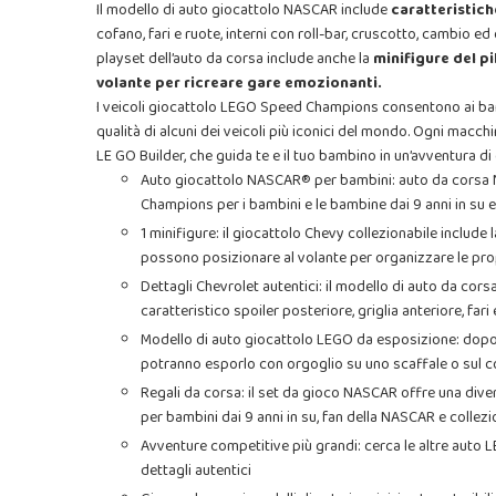
Il modello di auto giocattolo NASCAR include
caratteristic
cofano, fari e ruote, interni con roll-bar, cruscotto, cambio ed
playset dell’auto da corsa include anche la
minifigure del p
volante per ricreare gare emozionanti.
I veicoli giocattolo LEGO Speed Champions consentono ai bambi
qualità di alcuni dei veicoli più iconici del mondo. Ogni macch
LE GO Builder, che guida te e il tuo bambino in un’avventura di 
Auto giocattolo NASCAR® per bambini: auto da cors
Champions per i bambini e le bambine dai 9 anni in su 
1 minifigure: il giocattolo Chevy collezionabile includ
possono posizionare al volante per organizzare le pr
Dettagli Chevrolet autentici: il modello di auto da co
caratteristico spoiler posteriore, griglia anteriore, fari e
Modello di auto giocattolo LEGO da esposizione: dopo a
potranno esporlo con orgoglio su uno scaffale o sul
Regali da corsa: il set da gioco NASCAR offre una dive
per bambini dai 9 anni in su, fan della NASCAR e collezio
Avventure competitive più grandi: cerca le altre auto
dettagli autentici