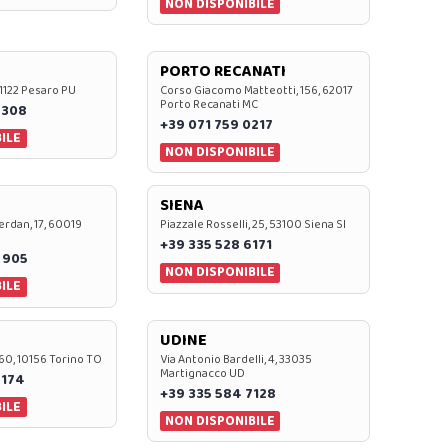
NON DISPONIBILE
PORTO RECANATI
 61122 Pesaro PU
Corso Giacomo Matteotti, 156, 62017
Porto Recanati MC
7308
+39 071 759 0217
ILE
NON DISPONIBILE
SIENA
rdan, 17, 60019
Piazzale Rosselli, 25, 53100 Siena SI
+39 335 528 6171
 905
NON DISPONIBILE
ILE
UDINE
60, 10156 Torino TO
Via Antonio Bardelli, 4, 33035
Martignacco UD
 174
+39 335 584 7128
ILE
NON DISPONIBILE