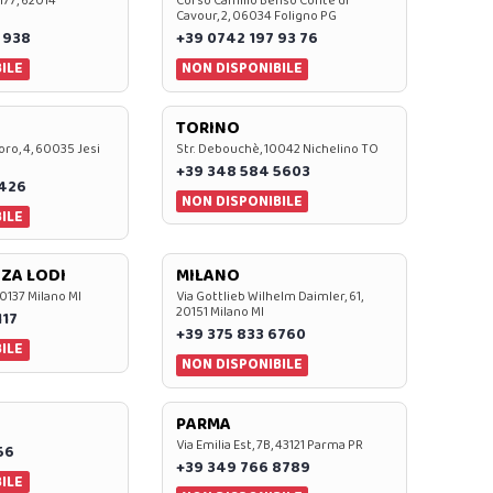
 177, 62014
Corso Camillo Benso Conte di
Cavour, 2, 06034 Foligno PG
 938
+39 0742 197 93 76
ILE
NON DISPONIBILE
TORINO
oro, 4, 60035 Jesi
Str. Debouchè, 10042 Nichelino TO
+39 348 584 5603
7426
NON DISPONIBILE
ILE
ZA LODI
MILANO
20137 Milano MI
Via Gottlieb Wilhelm Daimler, 61,
20151 Milano MI
117
+39 375 833 6760
ILE
NON DISPONIBILE
PARMA
Via Emilia Est, 7B, 43121 Parma PR
56
+39 349 766 8789
ILE