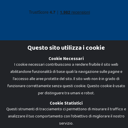
Questo sito utilizza i cookie
Cookie Necessari
Dadi e Mattoncini è un brand di Giocabene Srl. Ogni riproduzione o utilizzo non
espressamente autorizzato è severamente vietato. Tutti i loghi, marchi,
I cookie necessari contribuiscono a rendere fruibile il sito web
brand elencati nel presente shop sono di proprietà dei rispettivi titolari.
abilitandone funzionalità di base quali la navigazione sulle pagine e
I prezzi e le promozioni pubblicate potrebbero differire da quanto esposto in
negozio.
l'accesso alle aree protette del sito. Il sito web non è in grado di
Giocabene Srl - via della Posta 8, 20123 Milano (MI)
funzionare correttamente senza questi cookie. Questo cookie è usato
P.IVA 02608090425 - REA AN201199 - C.S. 10.000 i.v.
per distinguere tra umani e robot.
Cookie Statistici
Questi strumenti di tracciamento ci permettono di misurare il traffico e
analizzare il tuo comportamento con l'obiettivo di migliorare il nostro
servizio.