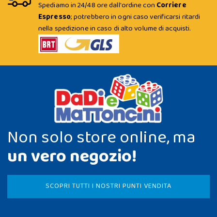
Spediamo in 24/48 ore dall'ordine con
Corriere
Espresso
; potrebbero in ogni caso verificarsi ritardi
nella spedizione in caso di alto volume di acquisti.
Non solo store online, ma
un vero negozio!
SCOPRI TUTTI I NOSTRI PUNTI VENDITA