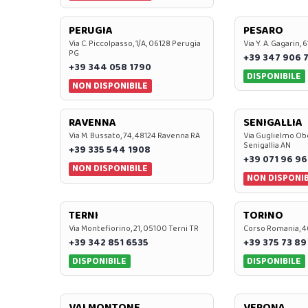
PERUGIA
PESARO
Via C. Piccolpasso, 1/A, 06128 Perugia
Via Y. A. Gagarin,
PG
+39 347 906 
+39 344 058 1790
DISPONIBILE
NON DISPONIBILE
RAVENNA
SENIGALLIA
Via M. Bussato, 74, 48124 Ravenna RA
Via Guglielmo Obe
Senigallia AN
+39 335 544 1908
+39 071 96 96
NON DISPONIBILE
NON DISPONIB
TERNI
TORINO
Via Montefiorino, 21, 05100 Terni TR
Corso Romania, 4
+39 342 851 6535
+39 375 73 89
DISPONIBILE
DISPONIBILE
VALMONTONE
VERONA