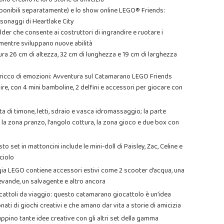
disponibili separatamente) e lo show online LEGO® Friends:
sonaggi di Heartlake City
lder che consente ai costruttori di ingrandire e ruotare i
t mentre sviluppano nuove abilità
ra 26 cm di altezza, 32 cm di lunghezza e 19 cm di larghezza
i ricco di emozioni: Avventura sul Catamarano LEGO Friends
ire, con 4 mini bamboline, 2 delfini e accessori per giocare con
a di timone, letti, sdraio e vasca idromassaggio; la parte
 la zona pranzo, l'angolo cottura, la zona gioco e due box con
 set in mattoncini include le mini-doll di Paisley, Zac, Celine e
ciolo
ia LEGO contiene accessori estivi come 2 scooter d’acqua, una
bevande, un salvagente e altro ancora
ocattoli da viaggio: questo catamarano giocattolo è un’idea
i di giochi creativi e che amano dar vita a storie di amicizia
uppino tante idee creative con gli altri set della gamma