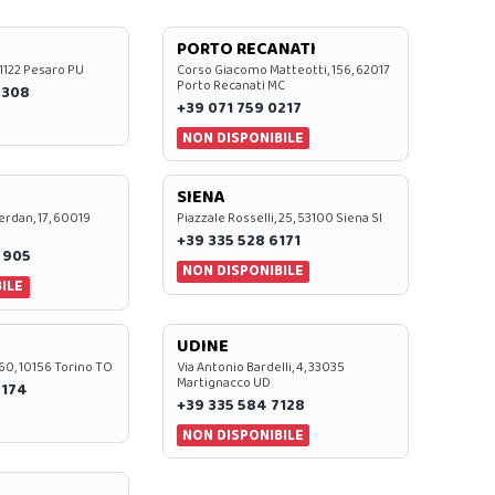
PORTO RECANATI
 61122 Pesaro PU
Corso Giacomo Matteotti, 156, 62017
Porto Recanati MC
7308
+39 071 759 0217
NON DISPONIBILE
SIENA
rdan, 17, 60019
Piazzale Rosselli, 25, 53100 Siena SI
+39 335 528 6171
 905
NON DISPONIBILE
ILE
UDINE
60, 10156 Torino TO
Via Antonio Bardelli, 4, 33035
Martignacco UD
 174
+39 335 584 7128
NON DISPONIBILE