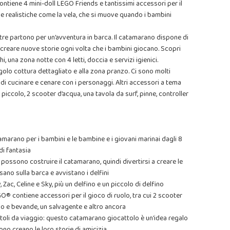
ontiene 4 mini-doll LEGO Friends e tantissimi accessori per il
che realistiche come la vela, che si muove quando i bambini
ntre partono per un’avventura in barca. Il catamarano dispone di
r creare nuove storie ogni volta che i bambini giocano. Scopri
 una zona notte con 4 letti, doccia e servizi igienici.
golo cottura dettagliato e alla zona pranzo. Ci sono molti
i cucinare e cenare con i personaggi. Altri accessori a tema
 piccolo, 2 scooter d’acqua, una tavola da surf, pinne, controller
amarano per i bambini e le bambine e i giovani marinai dagli 8
 di fantasia
 possono costruire il catamarano, quindi divertirsi a creare le
sano sulla barca e avvistano i delfini
y, Zac, Celine e Sky, più un delfino e un piccolo di delfino
® contiene accessori per il gioco di ruolo, tra cui 2 scooter
ibo e bevande, un salvagente e altro ancora
toli da viaggio: questo catamarano giocattolo è un’idea regalo
ono creano le loro storie di amicizia