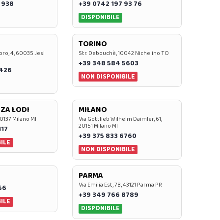
 938
+39 0742 197 93 76
DISPONIBILE
TORINO
oro, 4, 60035 Jesi
Str. Debouchè, 10042 Nichelino TO
+39 348 584 5603
7426
NON DISPONIBILE
ZA LODI
MILANO
20137 Milano MI
Via Gottlieb Wilhelm Daimler, 61,
20151 Milano MI
117
+39 375 833 6760
ILE
NON DISPONIBILE
PARMA
Via Emilia Est, 7B, 43121 Parma PR
56
+39 349 766 8789
ILE
DISPONIBILE