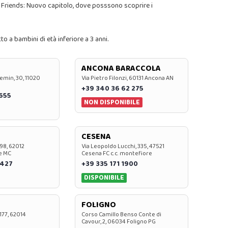
 Friends: Nuovo capitolo, dove posssono scoprire i
o a bambini di età inferiore a 3 anni.
ANCONA BARACCOLA
emin, 30, 11020
Via Pietro Filonzi, 60131 Ancona AN
+39 340 36 62 275
0655
NON DISPONIBILE
CESENA
 98, 62012
Via Leopoldo Lucchi, 335, 47521
e MC
Cesena FC c.c. montefiore
 427
+39 335 171 1900
DISPONIBILE
FOLIGNO
 177, 62014
Corso Camillo Benso Conte di
Cavour, 2, 06034 Foligno PG