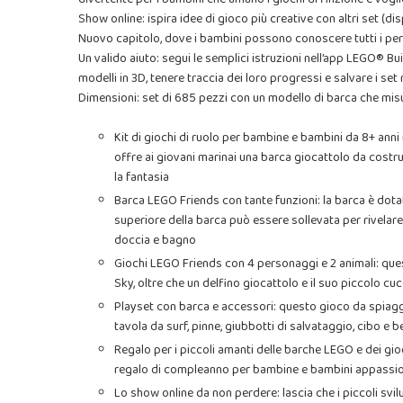
Show online: ispira idee di gioco più creative con altri set (
Nuovo capitolo, dove i bambini possono conoscere tutti i per
Un valido aiuto: segui le semplici istruzioni nell’app LEGO® Bui
modelli in 3D, tenere traccia dei loro progressi e salvare i se
Dimensioni: set di 685 pezzi con un modello di barca che misu
Kit di giochi di ruolo per bambine e bambini da 8+ ann
offre ai giovani marinai una barca giocattolo da costru
la fantasia
Barca LEGO Friends con tante funzioni: la barca è dotat
superiore della barca può essere sollevata per rivelare
doccia e bagno
Giochi LEGO Friends con 4 personaggi e 2 animali: questo
Sky, oltre che un delfino giocattolo e il suo piccolo cuc
Playset con barca e accessori: questo gioco da spiagg
tavola da surf, pinne, giubbotti di salvataggio, cibo e 
Regalo per i piccoli amanti delle barche LEGO e dei gi
regalo di compleanno per bambine e bambini appassionat
Lo show online da non perdere: lascia che i piccoli svil