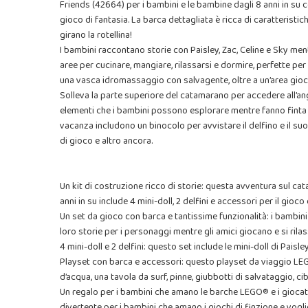
Friends (42664) per i bambini e le bambine dagli 8 anni in su c
gioco di fantasia. La barca dettagliata è ricca di caratteristi
girano la rotellina!
I bambini raccontano storie con Paisley, Zac, Celine e Sky me
aree per cucinare, mangiare, rilassarsi e dormire, perfette pe
una vasca idromassaggio con salvagente, oltre a un’area giochi,
Solleva la parte superiore del catamarano per accedere all’an
elementi che i bambini possono esplorare mentre fanno finta d
vacanza includono un binocolo per avvistare il delfino e il suo
di gioco e altro ancora.
Un kit di costruzione ricco di storie: questa avventura sul cat
anni in su include 4 mini-doll, 2 delfini e accessori per il gioco
Un set da gioco con barca e tantissime funzionalità: i bambini
loro storie per i personaggi mentre gli amici giocano e si rilas
4 mini-doll e 2 delfini: questo set include le mini-doll di Paisle
Playset con barca e accessori: questo playset da viaggio LEGO
d’acqua, una tavola da surf, pinne, giubbotti di salvataggio, c
Un regalo per i bambini che amano le barche LEGO® e i giocat
divertente per i bambini che amano i giochi di finzione e vogli