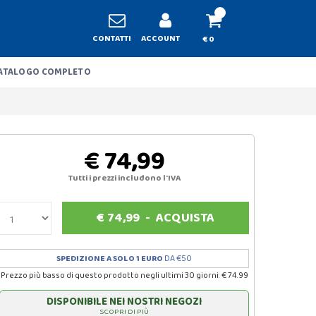
CONTATTI
ACCOUNT
€ 0
ATALOGO COMPLETO
€ 74,99
Tutti i prezzi includono l'IVA
€
74,99
-
ACQUISTA
SPEDIZIONE A SOLO 1 EURO
DA €50
Prezzo più basso di questo prodotto negli ultimi 30 giorni: € 74.99
DISPONIBILE NEI NOSTRI NEGOZI
SCOPRI DI PIÙ