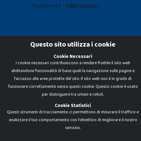
Questo sito utilizza i cookie
Cookie Necessari
Dadi e Mattoncini è un brand di Giocabene Srl. Ogni riproduzione o utilizzo non
I cookie necessari contribuiscono a rendere fruibile il sito web
espressamente autorizzato è severamente vietato. Tutti i loghi, marchi,
brand elencati nel presente shop sono di proprietà dei rispettivi titolari.
abilitandone funzionalità di base quali la navigazione sulle pagine e
I prezzi e le promozioni pubblicate potrebbero differire da quanto esposto in
negozio.
l'accesso alle aree protette del sito. Il sito web non è in grado di
Giocabene Srl - via della Posta 8, 20123 Milano (MI)
funzionare correttamente senza questi cookie. Questo cookie è usato
P.IVA 02608090425 - REA AN201199 - C.S. 10.000 i.v.
per distinguere tra umani e robot.
Cookie Statistici
Questi strumenti di tracciamento ci permettono di misurare il traffico e
analizzare il tuo comportamento con l'obiettivo di migliorare il nostro
servizio.