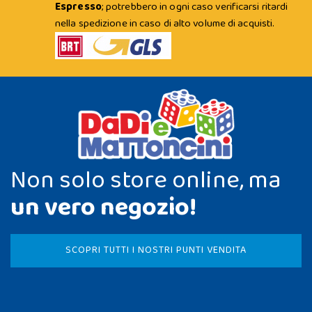
Espresso
; potrebbero in ogni caso verificarsi ritardi
nella spedizione in caso di alto volume di acquisti.
Non solo store online, ma
un vero negozio!
SCOPRI TUTTI I NOSTRI PUNTI VENDITA