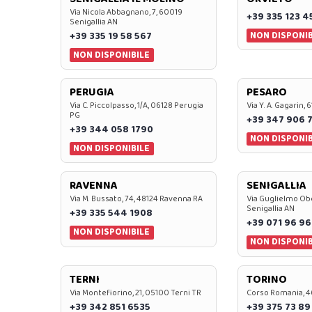
Via Nicola Abbagnano, 7, 60019
+39 335 123 4
Senigallia AN
NON DISPONIB
+39 335 19 58 567
NON DISPONIBILE
PERUGIA
PESARO
Via C. Piccolpasso, 1/A, 06128 Perugia
Via Y. A. Gagarin,
PG
+39 347 906 
+39 344 058 1790
NON DISPONIB
NON DISPONIBILE
RAVENNA
SENIGALLIA
Via M. Bussato, 74, 48124 Ravenna RA
Via Guglielmo Obe
Senigallia AN
+39 335 544 1908
+39 071 96 96
NON DISPONIBILE
NON DISPONIB
TERNI
TORINO
Via Montefiorino, 21, 05100 Terni TR
Corso Romania, 4
+39 342 851 6535
+39 375 73 89