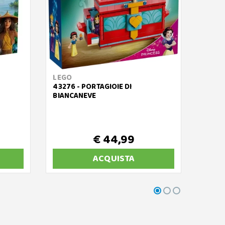
LEGO
LEGO
43276 - PORTAGIOIE DI
43285
BIANCANEVE
DI ARI
€ 44,99
ACQUISTA