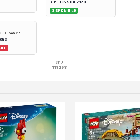
+39 335 584 7128
DISPONIBILE
37060 Sona VR
0352
ILE
SKU
118268