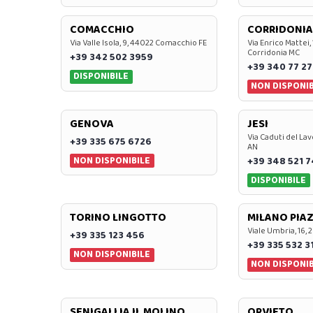
COMACCHIO
CORRIDONIA
Via Valle Isola, 9, 44022 Comacchio FE
Via Enrico Mattei,
Corridonia MC
+39 342 502 3959
+39 340 77 27
DISPONIBILE
NON DISPONIB
GENOVA
JESI
Via Caduti del Lav
+39 335 675 6726
AN
NON DISPONIBILE
+39 348 521 
DISPONIBILE
TORINO LINGOTTO
MILANO PIAZ
Viale Umbria, 16, 
+39 335 123 456
+39 335 532 3
NON DISPONIBILE
NON DISPONIB
SENIGALLIA IL MOLINO
ORVIETO