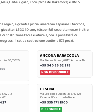
i, Heihei il gallo, Kotu (l’eroe dei Kakamora) e altri 5
e regalo, e grandi e piccini ameranno separare il barcone,
i giocattoli LEGO ǀ Disney (disponibili separatamente). Inoltre,
i costruzione facile e intuitiva, con la possibilità di
 progressi. Il set da costruzione contiene 572 pezzi.
ANCONA BARACCOLA
emin, 30, 11020
Via Pietro Filonzi, 60131 Ancona AN
+39 340 36 62 275
0655
NON DISPONIBILE
CESENA
 98, 62012
Via Leopoldo Lucchi, 335, 47521
e MC
Cesena FC c.c. montefiore
 427
+39 335 171 1900
DISPONIBILE