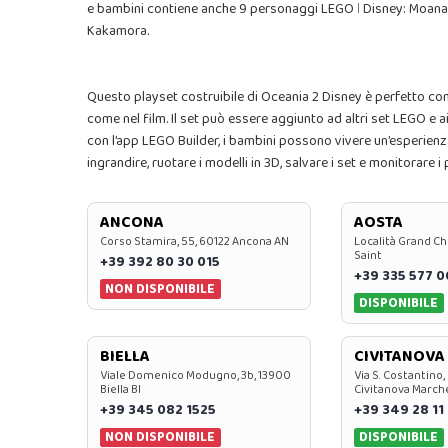
e bambini contiene anche 9 personaggi LEGO ǀ Disney: Moana, Mau
Kakamora.
Questo playset costruibile di Oceania 2 Disney è perfetto com
come nel film. Il set può essere aggiunto ad altri set LEGO e a
con l’app LEGO Builder, i bambini possono vivere un’esperienza d
ingrandire, ruotare i modelli in 3D, salvare i set e monitorare i
ANCONA
AOSTA
Corso Stamira, 55, 60122 Ancona AN
Località Grand Ch
Saint
+39 392 80 30 015
+39 335 577 
NON DISPONIBILE
DISPONIBILE
BIELLA
CIVITANOVA
Viale Domenico Modugno, 3b, 13900
Via S. Costantino,
Biella BI
Civitanova March
+39 345 082 1525
+39 349 28 11
NON DISPONIBILE
DISPONIBILE