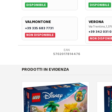
DISPONIBILE
DISPONIBILE
VALMONTONE
VERONA
Via Trentino, 1, 
+39 335 683 7731
+39 342 031 
NON DISPONIBILE
NON DISPONIB
EAN
5702017814476
PRODOTTI IN EVIDENZA