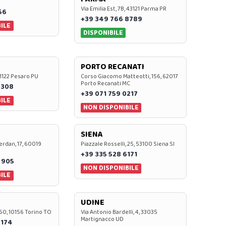
Via Emilia Est, 7B, 43121 Parma PR
56
+39 349 766 8789
ILE
DISPONIBILE
PORTO RECANATI
 61122 Pesaro PU
Corso Giacomo Matteotti, 156, 62017
Porto Recanati MC
7308
+39 071 759 0217
ILE
NON DISPONIBILE
SIENA
rdan, 17, 60019
Piazzale Rosselli, 25, 53100 Siena SI
+39 335 528 6171
 905
NON DISPONIBILE
ILE
UDINE
60, 10156 Torino TO
Via Antonio Bardelli, 4, 33035
Martignacco UD
 174