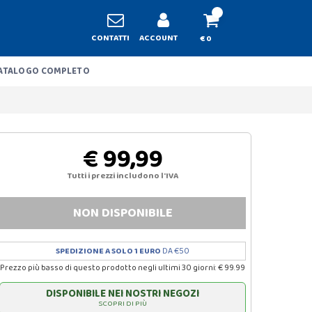
CONTATTI
ACCOUNT
€ 0
ATALOGO COMPLETO
€ 99,99
Tutti i prezzi includono l'IVA
NON DISPONIBILE
SPEDIZIONE A SOLO 1 EURO
DA €50
Prezzo più basso di questo prodotto negli ultimi 30 giorni: € 99.99
DISPONIBILE NEI NOSTRI NEGOZI
SCOPRI DI PIÙ