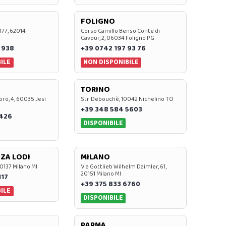
FOLIGNO
 177, 62014
Corso Camillo Benso Conte di
Cavour, 2, 06034 Foligno PG
 938
+39 0742 197 93 76
ILE
NON DISPONIBILE
TORINO
oro, 4, 60035 Jesi
Str. Debouchè, 10042 Nichelino TO
+39 348 584 5603
7426
DISPONIBILE
ZA LODI
MILANO
20137 Milano MI
Via Gottlieb Wilhelm Daimler, 61,
20151 Milano MI
117
+39 375 833 6760
ILE
DISPONIBILE
PARMA