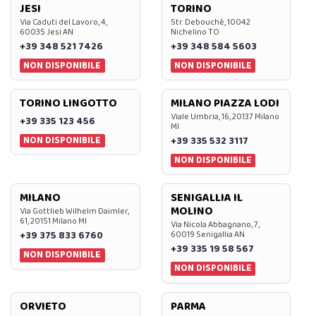
JESI
TORINO
Via Caduti del Lavoro, 4,
Str. Debouchè, 10042
60035 Jesi AN
Nichelino TO
+39 348 521 7426
+39 348 584 5603
NON DISPONIBILE
NON DISPONIBILE
TORINO LINGOTTO
MILANO PIAZZA LODI
Viale Umbria, 16, 20137 Milano
+39 335 123 456
MI
NON DISPONIBILE
+39 335 532 3117
NON DISPONIBILE
MILANO
SENIGALLIA IL
MOLINO
Via Gottlieb Wilhelm Daimler,
61, 20151 Milano MI
Via Nicola Abbagnano, 7,
+39 375 833 6760
60019 Senigallia AN
+39 335 19 58 567
NON DISPONIBILE
NON DISPONIBILE
ORVIETO
PARMA