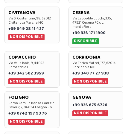
CIVITANOVA
CESENA
Via S. Costantino, 98, 62012
Via Leopoldo Lucchi, 335,
Civitanova Marche MC
47521 Cesena FC c.c.
montefiore
+39 349 28 11 427
+39 335 171 1900
NON DISPONIBILE
DISPONIBILE
COMACCHIO
CORRIDONIA
Via Valle Isola, 9, 44022
Via Enrico Mattei, 177, 62014
Comacchio FE
Corridonia MC
+39 342 502 3959
+39 340 77 27 938
NON DISPONIBILE
NON DISPONIBILE
FOLIGNO
GENOVA
Corso Camillo Benso Conte di
+39 335 675 6726
Cavour, 2, 06034 Foligno PG
NON DISPONIBILE
+39 0742 197 93 76
NON DISPONIBILE