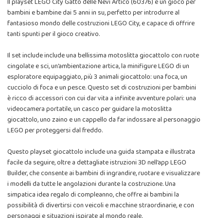
Il playset LEGO City Gatto delle Nevi Artico (60376) è un gioco per
bambini e bambine dai 5 anni in su, perfetto per introdurre al
fantasioso mondo delle costruzioni LEGO City, e capace di offrire
tanti spunti per il gioco creativo.
Il set include include una bellissima motoslitta giocattolo con ruote
cingolate e sci, un’ambientazione artica, la minifigure LEGO di un
esploratore equipaggiato, più 3 animali giocattolo: una foca, un
cucciolo di foca e un pesce. Questo set di costruzioni per bambini
è ricco di accessori con cui dar vita a infinite avventure polari: una
videocamera portatile, un casco per guidare la motoslitta
giocattolo, uno zaino e un cappello da far indossare al personaggio
LEGO per proteggersi dal freddo.
Questo playset giocattolo include una guida stampata e illustrata
facile da seguire, oltre a dettagliate istruzioni 3D nell’app LEGO
Builder, che consente ai bambini di ingrandire, ruotare e visualizzare
i modelli da tutte le angolazioni durante la costruzione. Una
simpatica idea regalo di compleanno, che offre ai bambini la
possibilità di divertirsi con veicoli e macchine straordinarie, e con
personaggi e situazioni ispirate al mondo reale.