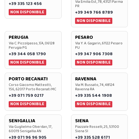
Via Emilia Est, 7B, 43121 Parma
+39 335 123 456
PR
NON DISPONIBILE
+39 349 766 8789
NON DISPONIBILE
PERUGIA
PESARO
Via C. Piccolpasso, 1/A, 06128
Via Y. A. Gagarin, 61122 Pesaro
Perugia PG
PU
+39 344 058 1790
+39 347 906 7308
NON DISPONIBILE
NON DISPONIBILE
PORTO RECANATI
RAVENNA
Corso Giacomo Matteotti,
Via M. Bussato, 74, 48124
156, 62017 Porto Recanati MC
Ravenna RA
+39 071 759 0217
+39 335 544 1908
NON DISPONIBILE
NON DISPONIBILE
SENIGALLIA
SIENA
Via Guglielmo Oberdan, 17,
Piazzale Rosselli, 25, 53100
60019 Senigallia AN
Siena SI
+39 071 96 96 905
+39 335 528 6171