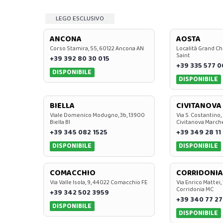
LEGO ESCLUSIVO
ANCONA
AOSTA
Corso Stamira, 55, 60122 Ancona AN
Località Grand Ch
Saint
+39 392 80 30 015
+39 335 577 
DISPONIBILE
DISPONIBILE
BIELLA
CIVITANOVA
Viale Domenico Modugno, 3b, 13900
Via S. Costantino,
Biella BI
Civitanova March
+39 345 082 1525
+39 349 28 11
DISPONIBILE
DISPONIBILE
COMACCHIO
CORRIDONIA
Via Valle Isola, 9, 44022 Comacchio FE
Via Enrico Mattei,
Corridonia MC
+39 342 502 3959
+39 340 77 27
DISPONIBILE
DISPONIBILE