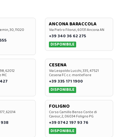
ANCONA BARACCOLA
emin, 30, 11020
Via Pietro Filonzi, 60131 Ancona AN
+39 340 36 62 275
0655
DISPONIBILE
CESENA
 98, 62012
Via Leopoldo Lucchi, 335, 47521
e MC
Cesena FC c.c. montefiore
 427
+39 335 171 1900
DISPONIBILE
FOLIGNO
 177, 62014
Corso Camillo Benso Conte di
Cavour, 2, 06034 Foligno PG
 938
+39 0742 197 93 76
DISPONIBILE