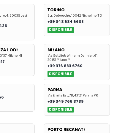
TORINO
oro, 4, 60035 Jesi
Str. Debouchè, 10042 Nichelino TO
+39 348 584 5603
7426
DISPONIBILE
ZA LODI
MILANO
20137 Milano MI
Via Gottlieb Wilhelm Daimler, 61,
20151 Milano MI
117
+39 375 833 6760
DISPONIBILE
PARMA
Via Emilia Est, 7B, 43121 Parma PR
56
+39 349 766 8789
DISPONIBILE
PORTO RECANATI