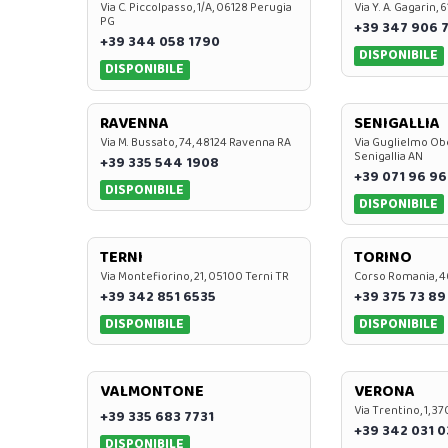
Via C. Piccolpasso, 1/A, 06128 Perugia
Via Y. A. Gagarin,
PG
+39 347 906 
+39 344 058 1790
DISPONIBILE
DISPONIBILE
RAVENNA
SENIGALLIA
Via M. Bussato, 74, 48124 Ravenna RA
Via Guglielmo Obe
Senigallia AN
+39 335 544 1908
+39 071 96 96
DISPONIBILE
DISPONIBILE
TERNI
TORINO
Via Montefiorino, 21, 05100 Terni TR
Corso Romania, 4
+39 342 851 6535
+39 375 73 89
DISPONIBILE
DISPONIBILE
VALMONTONE
VERONA
Via Trentino, 1, 
+39 335 683 7731
+39 342 031 
DISPONIBILE