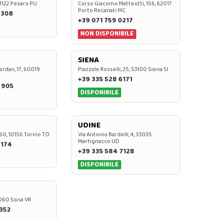
 61122 Pesaro PU
Corso Giacomo Matteotti, 156, 62017
Porto Recanati MC
7308
+39 071 759 0217
NON DISPONIBILE
SIENA
rdan, 17, 60019
Piazzale Rosselli, 25, 53100 Siena SI
+39 335 528 6171
 905
DISPONIBILE
UDINE
60, 10156 Torino TO
Via Antonio Bardelli, 4, 33035
Martignacco UD
 174
+39 335 584 7128
DISPONIBILE
37060 Sona VR
0352