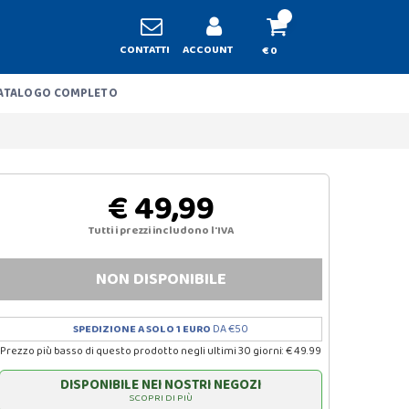
CONTATTI
ACCOUNT
€ 0
ATALOGO COMPLETO
€ 49,99
Tutti i prezzi includono l'IVA
NON DISPONIBILE
SPEDIZIONE A SOLO 1 EURO
DA €50
Prezzo più basso di questo prodotto negli ultimi 30 giorni: € 49.99
DISPONIBILE NEI NOSTRI NEGOZI
SCOPRI DI PIÙ