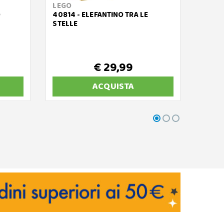
LEGO
LEGO
O
40814 - ELEFANTINO TRA LE
40822
STELLE
€ 29,99
ACQUISTA