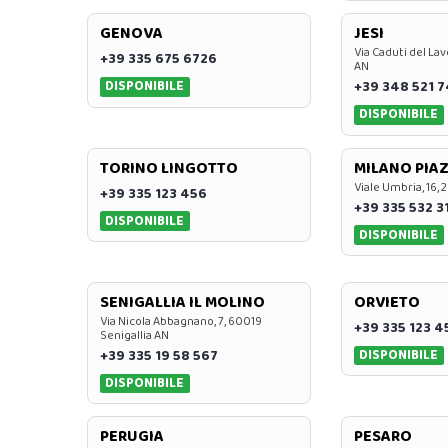
GENOVA
JESI
Via Caduti del Lav
+39 335 675 6726
AN
DISPONIBILE
+39 348 521 
DISPONIBILE
TORINO LINGOTTO
MILANO PIAZ
Viale Umbria, 16, 
+39 335 123 456
+39 335 532 3
DISPONIBILE
DISPONIBILE
SENIGALLIA IL MOLINO
ORVIETO
Via Nicola Abbagnano, 7, 60019
+39 335 123 4
Senigallia AN
DISPONIBILE
+39 335 19 58 567
DISPONIBILE
PERUGIA
PESARO