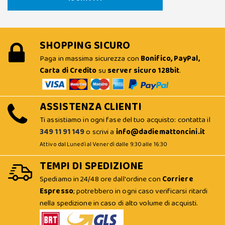
SHOPPING SICURO
Paga in massima sicurezza con
Bonifico, PayPal,
Carta di Credito
su
server sicuro 128bit
.
ASSISTENZA CLIENTI
Ti assistiamo in ogni fase del tuo acquisto: contatta il
349 11 91 149
o scrivi a
info@dadiemattoncini.it
Attivo dal Lunedì al Venerdì dalle 9:30 alle 16:30
TEMPI DI SPEDIZIONE
Spediamo in 24/48 ore dall'ordine con
Corriere
Espresso
; potrebbero in ogni caso verificarsi ritardi
nella spedizione in caso di alto volume di acquisti.