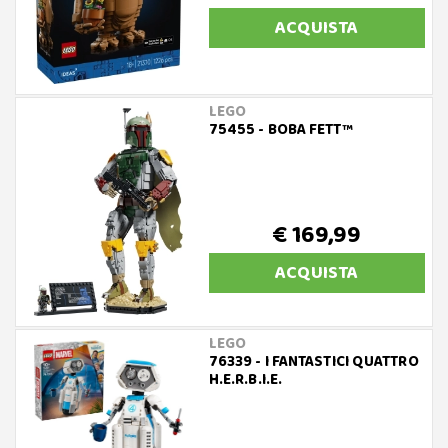
ACQUISTA
LEGO
75455 - BOBA FETT™
€ 169,99
ACQUISTA
LEGO
76339 - I FANTASTICI QUATTRO
H.E.R.B.I.E.