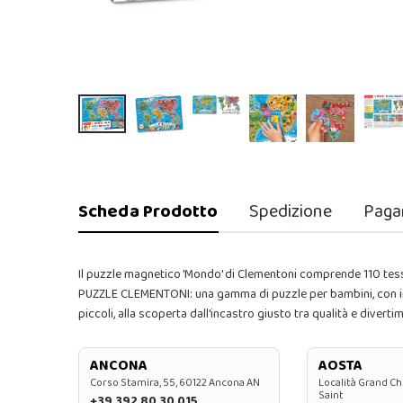
Scheda Prodotto
Spedizione
Paga
Il puzzle magnetico 'Mondo' di Clementoni comprende 110 t
PUZZLE CLEMENTONI: una gamma di puzzle per bambini, con imm
piccoli, alla scoperta dall'incastro giusto tra qualità e divert
ANCONA
AOSTA
Corso Stamira, 55, 60122 Ancona AN
Località Grand Ch
Saint
+39 392 80 30 015