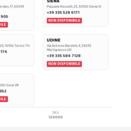
SIENA
rdan, 17, 60019
Piazzale Rosselli, 25, 53100 Siena SI
+39 335 528 6171
 905
NON DISPONIBILE
ILE
UDINE
60, 10156 Torino TO
Via Antonio Bardelli, 4, 33035
Martignacco UD
 174
+39 335 584 7128
NON DISPONIBILE
37060 Sona VR
0352
ILE
SKU
120000