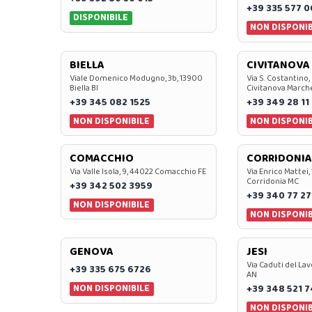
+39 335 577 
DISPONIBILE
NON DISPONIB
BIELLA
CIVITANOVA
Viale Domenico Modugno, 3b, 13900
Via S. Costantino,
Biella BI
Civitanova March
+39 345 082 1525
+39 349 28 11
NON DISPONIBILE
NON DISPONIB
COMACCHIO
CORRIDONIA
Via Valle Isola, 9, 44022 Comacchio FE
Via Enrico Mattei,
Corridonia MC
+39 342 502 3959
+39 340 77 27
NON DISPONIBILE
NON DISPONIB
GENOVA
JESI
Via Caduti del Lav
+39 335 675 6726
AN
NON DISPONIBILE
+39 348 521 
NON DISPONIB