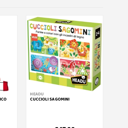
HEADU
CLEM
ICO
CUCCIOLI SAGOMINI
SAPIE
MAGNE