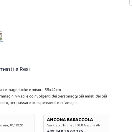
menti e Resi
essere magnetiche e misura 55x42cm
agini vivaci e coinvolgenti dei personaggi più amati dai più
imento, per passare ore spensierate in famiglia.
ANCONA BARACCOLA
emin, 30, 11020
Via Pietro Filonzi, 60131 Ancona AN
+39 340 36 62 275