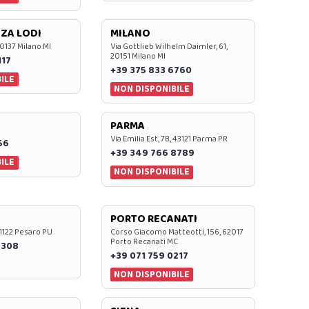
ZA LODI
MILANO
20137 Milano MI
Via Gottlieb Wilhelm Daimler, 61,
20151 Milano MI
117
+39 375 833 6760
ILE
NON DISPONIBILE
PARMA
Via Emilia Est, 7B, 43121 Parma PR
56
+39 349 766 8789
ILE
NON DISPONIBILE
PORTO RECANATI
 61122 Pesaro PU
Corso Giacomo Matteotti, 156, 62017
Porto Recanati MC
7308
+39 071 759 0217
NON DISPONIBILE