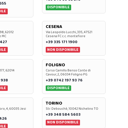
0655
DISPONIBILE
ILE
CESENA
 98, 62012
Via Leopoldo Lucchi, 335, 47521
e MC
Cesena FC c.c. montefiore
 427
+39 335 171 1900
ILE
NON DISPONIBILE
FOLIGNO
 177, 62014
Corso Camillo Benso Conte di
Cavour, 2, 06034 Foligno PG
 938
+39 0742 197 93 76
ILE
DISPONIBILE
TORINO
oro, 4, 60035 Jesi
Str. Debouchè, 10042 Nichelino TO
+39 348 584 5603
7426
NON DISPONIBILE
ILE