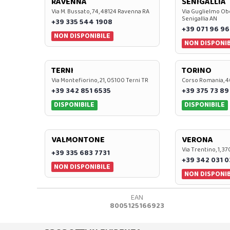
RAVENNA
SENIGALLIA
Via M. Bussato, 74, 48124 Ravenna RA
Via Guglielmo Obe
Senigallia AN
+39 335 544 1908
+39 071 96 96
NON DISPONIBILE
NON DISPONIB
TERNI
TORINO
Via Montefiorino, 21, 05100 Terni TR
Corso Romania, 4
+39 342 851 6535
+39 375 73 89
DISPONIBILE
DISPONIBILE
VALMONTONE
VERONA
Via Trentino, 1, 
+39 335 683 7731
+39 342 031 
NON DISPONIBILE
NON DISPONIB
EAN
8005125166923