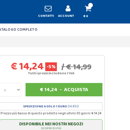
CONTATTI
ACCOUNT
€ 0
ATALOGO COMPLETO
€ 14,24
/ € 14,99
-5%
Tutti i prezzi includono l'IVA
€
14,24
-
ACQUISTA
SPEDIZIONE A SOLO 1 EURO
DA €50
Prezzo più basso di questo prodotto negli ultimi 30 giorni: € 14.24
DISPONIBILE NEI NOSTRI NEGOZI
SCOPRI DI PIÙ