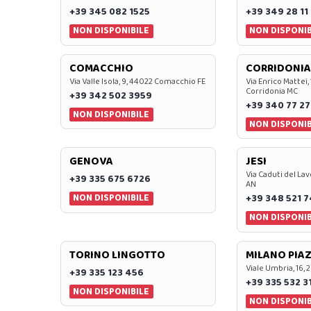
+39 345 082 1525
+39 349 28 11
NON DISPONIBILE
NON DISPONIB
COMACCHIO
CORRIDONIA
Via Valle Isola, 9, 44022 Comacchio FE
Via Enrico Mattei,
Corridonia MC
+39 342 502 3959
+39 340 77 27
NON DISPONIBILE
NON DISPONIB
GENOVA
JESI
Via Caduti del Lav
+39 335 675 6726
AN
NON DISPONIBILE
+39 348 521 
NON DISPONIB
TORINO LINGOTTO
MILANO PIAZ
Viale Umbria, 16, 
+39 335 123 456
+39 335 532 3
NON DISPONIBILE
NON DISPONIB