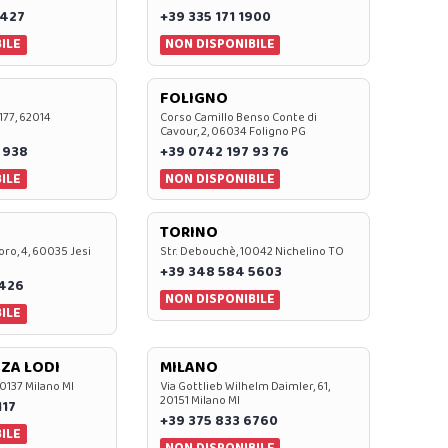
 427
+39 335 171 1900
ILE
NON DISPONIBILE
FOLIGNO
 177, 62014
Corso Camillo Benso Conte di
Cavour, 2, 06034 Foligno PG
 938
+39 0742 197 93 76
ILE
NON DISPONIBILE
TORINO
oro, 4, 60035 Jesi
Str. Debouchè, 10042 Nichelino TO
+39 348 584 5603
7426
NON DISPONIBILE
ILE
ZA LODI
MILANO
20137 Milano MI
Via Gottlieb Wilhelm Daimler, 61,
20151 Milano MI
117
+39 375 833 6760
ILE
NON DISPONIBILE