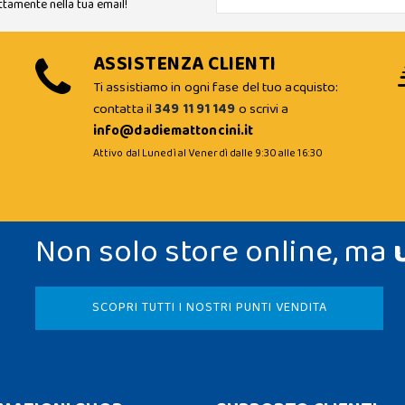
ttamente nella tua email!
ASSISTENZA CLIENTI
Ti assistiamo in ogni fase del tuo acquisto:
contatta il
349 11 91 149
o scrivi a
info@dadiemattoncini.it
Attivo dal Lunedì al Venerdì dalle 9:30 alle 16:30
Non solo store online, ma
SCOPRI TUTTI I NOSTRI PUNTI VENDITA