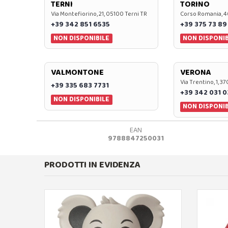
TERNI
TORINO
Via Montefiorino, 21, 05100 Terni TR
Corso Romania, 4
+39 342 851 6535
+39 375 73 89
NON DISPONIBILE
NON DISPONIB
VALMONTONE
VERONA
Via Trentino, 1, 
+39 335 683 7731
+39 342 031 
NON DISPONIBILE
NON DISPONIB
EAN
9788847250031
PRODOTTI IN EVIDENZA