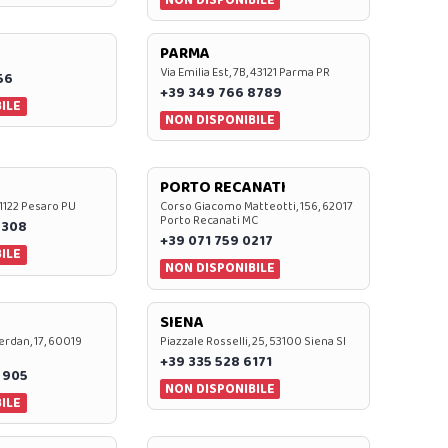
PARMA
Via Emilia Est, 7B, 43121 Parma PR
56
+39 349 766 8789
ILE
NON DISPONIBILE
PORTO RECANATI
 61122 Pesaro PU
Corso Giacomo Matteotti, 156, 62017
Porto Recanati MC
7308
+39 071 759 0217
ILE
NON DISPONIBILE
SIENA
rdan, 17, 60019
Piazzale Rosselli, 25, 53100 Siena SI
+39 335 528 6171
 905
NON DISPONIBILE
ILE