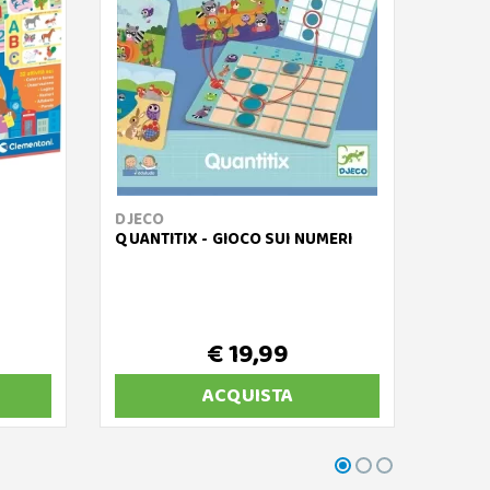
DJECO
FABA
QUANTITIX - GIOCO SUI NUMERI
FABA 
PATRO
CUCCI
€ 19,99
ACQUISTA