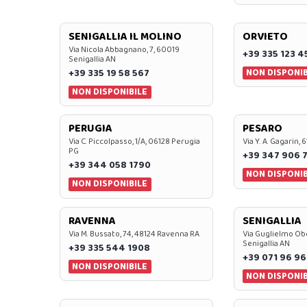
SENIGALLIA IL MOLINO
ORVIETO
Via Nicola Abbagnano, 7, 60019
+39 335 123 4
Senigallia AN
NON DISPONIB
+39 335 19 58 567
NON DISPONIBILE
PERUGIA
PESARO
Via C. Piccolpasso, 1/A, 06128 Perugia
Via Y. A. Gagarin,
PG
+39 347 906 
+39 344 058 1790
NON DISPONIB
NON DISPONIBILE
RAVENNA
SENIGALLIA
Via M. Bussato, 74, 48124 Ravenna RA
Via Guglielmo Obe
Senigallia AN
+39 335 544 1908
+39 071 96 96
NON DISPONIBILE
NON DISPONIB