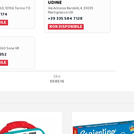
UDINE
60, 10156 Torino TO
Via Antonio Bardelli, 4, 33035
Martignacco UD
 174
+39 335 584 7128
ILE
NON DISPONIBILE
37060 Sona VR
0352
ILE
SKU
058516