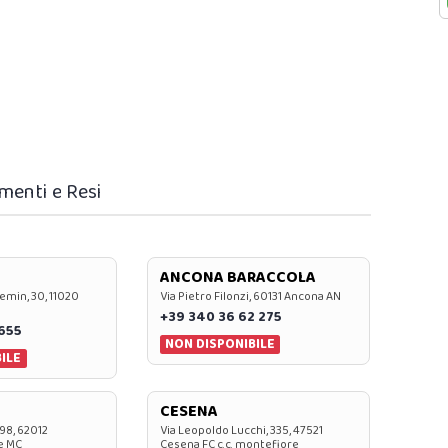
menti e Resi
ANCONA BARACCOLA
emin, 30, 11020
Via Pietro Filonzi, 60131 Ancona AN
+39 340 36 62 275
0655
NON DISPONIBILE
ILE
CESENA
 98, 62012
Via Leopoldo Lucchi, 335, 47521
e MC
Cesena FC c.c. montefiore