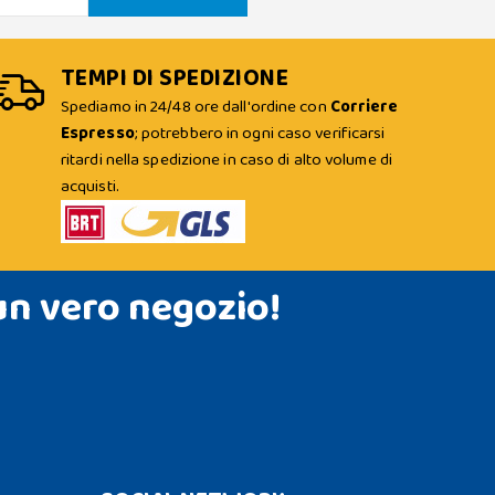
TEMPI DI SPEDIZIONE
Spediamo in 24/48 ore dall'ordine con
Corriere
Espresso
; potrebbero in ogni caso verificarsi
ritardi nella spedizione in caso di alto volume di
acquisti.
un vero negozio!