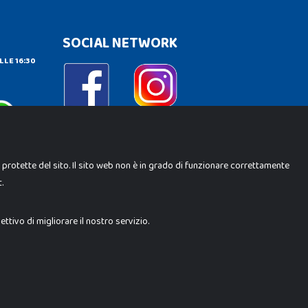
SOCIAL NETWORK
LLE 16:30
e protette del sito. Il sito web non è in grado di funzionare correttamente
.
ene Srl. Ogni riproduzione o utilizzo non espressamente
i i loghi, marchi, brand elencati nel presente shop sono di
trebbero differire da quanto esposto in negozio.
tivo di migliorare il nostro servizio.
Milano (MI)
 10.000 i.v.