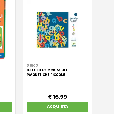
DJECO
FABA
83 LETTERE MINUSCOLE
FABA 
MAGNETICHE PICCOLE
L'ORS
STORI
€ 16,99
€
ACQUISTA