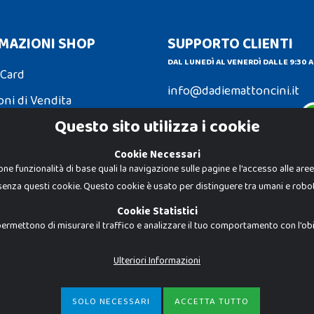
MAZIONI SHOP
SUPPORTO CLIENTI
DAL LUNEDÌ AL VENERDÌ DALLE 9:30 A
 Card
info@dadiemattoncini.it
oni di Vendita
Contattaci su Whatsapp
Questo sito utilizza i cookie
ni e Resi
Cookie Necessari
one funzionalità di base quali la navigazione sulle pagine e l'accesso alle are
senza questi cookie. Questo cookie è usato per distinguere tra umani e robot
Dadi e Mattoncini è un brand di Giocab
autorizzato è severamente vietato. Tutt
Cookie Statistici
proprietà dei rispettivi titolari.
I prezzi e le promozioni pubblicate po
ermettono di misurare il traffico e analizzare il tuo comportamento con l'obiet
Giocabene Srl - via della Posta 8, 20123 
P.IVA 02608090425 - REA AN201199 - C.S.
Ulteriori Informazioni
SOLO NECESSARI
ACCETTA TUTTO