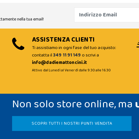
ttamente nella tua email!
ASSISTENZA CLIENTI
Ti assistiamo in ogni fase del tuo acquisto:
contatta il
349 11 91 149
o scrivi a
info@dadiemattoncini.it
Attivo dal Lunedì al Venerdì dalle 9:30 alle 16:30
Non solo store online, ma
SCOPRI TUTTI I NOSTRI PUNTI VENDITA