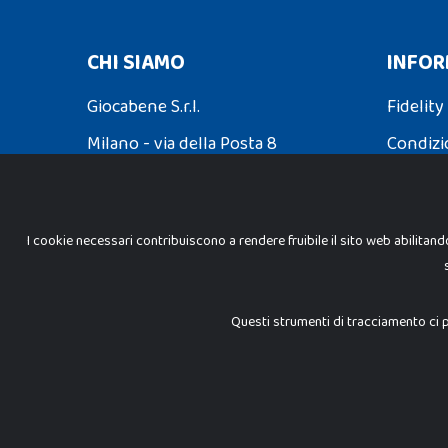
CHI SIAMO
INFOR
Giocabene S.r.l.
Fidelity
Milano - via della Posta 8
Condizi
Partita Iva: 02608090425
Spedizio
I cookie necessari contribuiscono a rendere fruibile il sito web abilitand
INFORMAZIONI LEGALI
Cookie Policy
Questi strumenti di tracciamento ci p
Privacy Policy