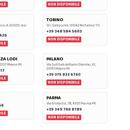
ILE
NON DISPONIBILE
TORINO
oro, 4, 60035 Jesi
Str. Debouchè, 10042 Nichelino TO
+39 348 584 5603
7426
NON DISPONIBILE
ILE
ZA LODI
MILANO
20137 Milano MI
Via Gottlieb Wilhelm Daimler, 61,
20151 Milano MI
117
+39 375 833 6760
ILE
NON DISPONIBILE
PARMA
Via Emilia Est, 7B, 43121 Parma PR
56
+39 349 766 8789
ILE
NON DISPONIBILE