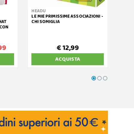
HEADU
FABA
LE MIE PRIMISSIME ASSOCIAZIONI -
FABA 
HAT
CHI SOMIGLIA
STORI
 CON
99
€ 12,99
ACQUISTA