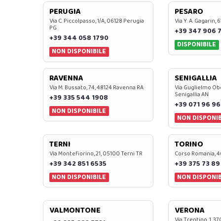
PERUGIA
PESARO
Via C. Piccolpasso, 1/A, 06128 Perugia
Via Y. A. Gagarin,
PG
+39 347 906 
+39 344 058 1790
DISPONIBILE
NON DISPONIBILE
RAVENNA
SENIGALLIA
Via M. Bussato, 74, 48124 Ravenna RA
Via Guglielmo Obe
Senigallia AN
+39 335 544 1908
+39 071 96 96
NON DISPONIBILE
NON DISPONIB
TERNI
TORINO
Via Montefiorino, 21, 05100 Terni TR
Corso Romania, 4
+39 342 851 6535
+39 375 73 89
NON DISPONIBILE
NON DISPONIB
VALMONTONE
VERONA
Via Trentino, 1, 