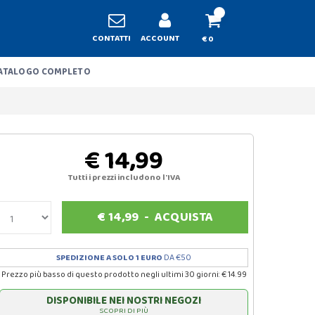
CONTATTI
ACCOUNT
€ 0
ATALOGO COMPLETO
€ 14,99
Tutti i prezzi includono l'IVA
€
14,99
-
ACQUISTA
SPEDIZIONE A SOLO 1 EURO
DA €50
Prezzo più basso di questo prodotto negli ultimi 30 giorni: € 14.99
DISPONIBILE NEI NOSTRI NEGOZI
SCOPRI DI PIÙ