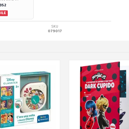
0352
ILE
SKU
079017