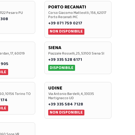
PORTO RECANATI
 61122 Pesaro PU
Corso Giacomo Matteotti, 156, 62017
Porto Recanati MC
7308
+39 071 759 0217
NON DISPONIBILE
SIENA
rdan, 17, 60019
Piazzale Rosselli, 25, 53100 Siena SI
+39 335 528 6171
 905
DISPONIBILE
ILE
UDINE
60, 10156 Torino TO
Via Antonio Bardelli, 4, 33035
Martignacco UD
 174
+39 335 584 7128
ILE
NON DISPONIBILE
37060 Sona VR