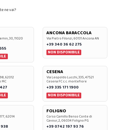
te ne vai?
ANCONA BARACCOLA
emin, 30, 11020
Via Pietro Filonzi, 60131 Ancona AN
+39 340 36 62 275
0655
NON DISPONIBILE
ILE
CESENA
 98, 62012
Via Leopoldo Lucchi, 335, 47521
e MC
Cesena FC c.c. montefiore
 427
+39 335 171 1900
ILE
NON DISPONIBILE
FOLIGNO
 177, 62014
Corso Camillo Benso Conte di
Cavour, 2, 06034 Foligno PG
 938
+39 0742 197 93 76