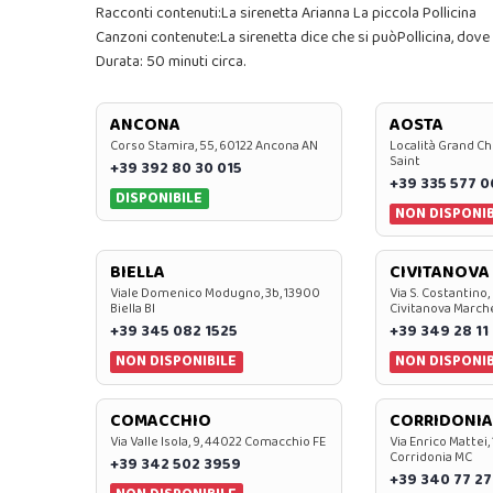
Racconti contenuti:La sirenetta Arianna La piccola Pollicina
Canzoni contenute:La sirenetta dice che si puòPollicina, dove 
Durata: 50 minuti circa.
ANCONA
AOSTA
Corso Stamira, 55, 60122 Ancona AN
Località Grand Ch
Saint
+39 392 80 30 015
+39 335 577 
DISPONIBILE
NON DISPONIB
BIELLA
CIVITANOVA
Viale Domenico Modugno, 3b, 13900
Via S. Costantino,
Biella BI
Civitanova March
+39 345 082 1525
+39 349 28 11
NON DISPONIBILE
NON DISPONIB
COMACCHIO
CORRIDONIA
Via Valle Isola, 9, 44022 Comacchio FE
Via Enrico Mattei,
Corridonia MC
+39 342 502 3959
+39 340 77 27