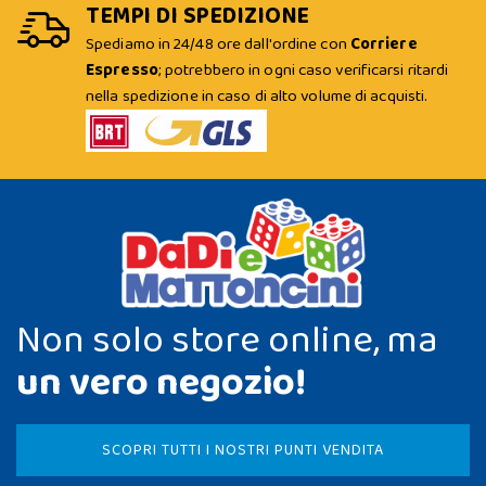
TEMPI DI SPEDIZIONE
Spediamo in 24/48 ore dall'ordine con
Corriere
Espresso
; potrebbero in ogni caso verificarsi ritardi
nella spedizione in caso di alto volume di acquisti.
Non solo store online, ma
un vero negozio!
SCOPRI TUTTI I NOSTRI PUNTI VENDITA