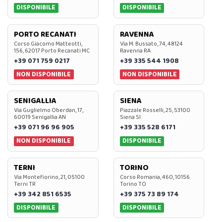
DISPONIBILE
DISPONIBILE
PORTO RECANATI
RAVENNA
Corso Giacomo Matteotti,
Via M. Bussato, 74, 48124
156, 62017 Porto Recanati MC
Ravenna RA
+39 071 759 0217
+39 335 544 1908
NON DISPONIBILE
NON DISPONIBILE
SENIGALLIA
SIENA
Via Guglielmo Oberdan, 17,
Piazzale Rosselli, 25, 53100
60019 Senigallia AN
Siena SI
+39 071 96 96 905
+39 335 528 6171
NON DISPONIBILE
DISPONIBILE
TERNI
TORINO
Via Montefiorino, 21, 05100
Corso Romania, 460, 10156
Terni TR
Torino TO
+39 342 851 6535
+39 375 73 89 174
DISPONIBILE
DISPONIBILE