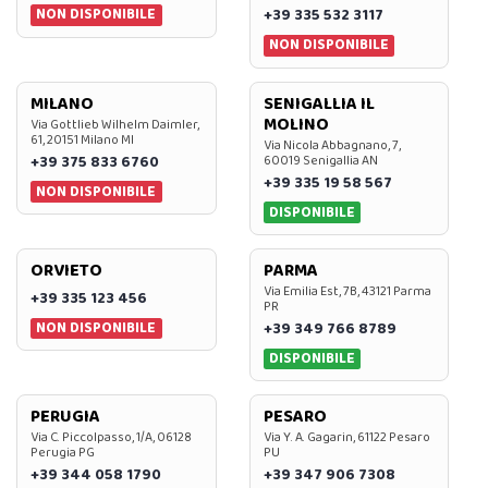
NON DISPONIBILE
+39 335 532 3117
NON DISPONIBILE
MILANO
SENIGALLIA IL
MOLINO
Via Gottlieb Wilhelm Daimler,
61, 20151 Milano MI
Via Nicola Abbagnano, 7,
+39 375 833 6760
60019 Senigallia AN
+39 335 19 58 567
NON DISPONIBILE
DISPONIBILE
ORVIETO
PARMA
Via Emilia Est, 7B, 43121 Parma
+39 335 123 456
PR
NON DISPONIBILE
+39 349 766 8789
DISPONIBILE
PERUGIA
PESARO
Via C. Piccolpasso, 1/A, 06128
Via Y. A. Gagarin, 61122 Pesaro
Perugia PG
PU
+39 344 058 1790
+39 347 906 7308