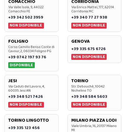
COMACCHIO
CORRIDONIA
Via Valle Isola, 9, 44022
Via Enrico Mattei, 177, 62014
Comacchio FE
Corridonia MC
+39 342 502 3959
+39 340 77 27 938
NON DISPONIBILE
NON DISPONIBILE
FOLIGNO
GENOVA
Corso Camillo Benso Conte di
+39 335 675 6726
Cavour, 2, 06034 Foligno PG
NON DISPONIBILE
+39 0742 197 93 76
DISPONIBILE
JESI
TORINO
Via Caduti del Lavoro, 4,
Str. Debouchè, 10042
60035 Jesi AN
Nichelino TO
+39 348 521 7426
+39 348 584 5603
NON DISPONIBILE
NON DISPONIBILE
TORINO LINGOTTO
MILANO PIAZZA LODI
Viale Umbria, 16, 20137 Milano
+39 335 123 456
MI