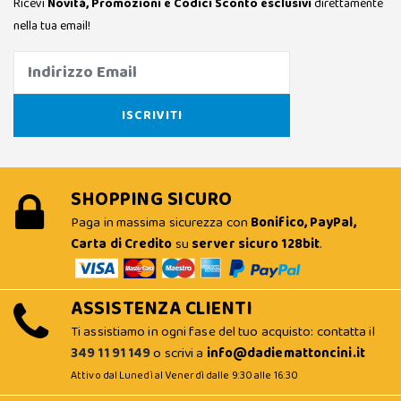
Ricevi
Novità, Promozioni e Codici Sconto esclusivi
direttamente
nella tua email!
SHOPPING SICURO
Paga in massima sicurezza con
Bonifico, PayPal,
Carta di Credito
su
server sicuro 128bit
.
ASSISTENZA CLIENTI
Ti assistiamo in ogni fase del tuo acquisto: contatta il
349 11 91 149
o scrivi a
info@dadiemattoncini.it
Attivo dal Lunedì al Venerdì dalle 9:30 alle 16:30