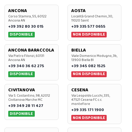
ANCONA
AOSTA
Corso Stamira, 55, 60122
Località Grand Chemin, 30,
Ancona AN
11020 Saint
+39 392 80 30 015
+39 335 577 0655
DISPONIBILE
NON DISPONIBILE
ANCONA BARACCOLA
BIELLA
Via Pietro Filonzi, 60131
Viale Domenico Modugno, 3b,
Ancona AN
13900 Biella BI
+39 340 36 62 275
+39 345 082 1525
DISPONIBILE
NON DISPONIBILE
CIVITANOVA
CESENA
Via S. Costantino, 98, 62012
Via Leopoldo Lucchi, 335,
Civitanova Marche MC
47521 Cesena FC c.c.
montefiore
+39 349 28 11 427
+39 335 171 1900
DISPONIBILE
NON DISPONIBILE