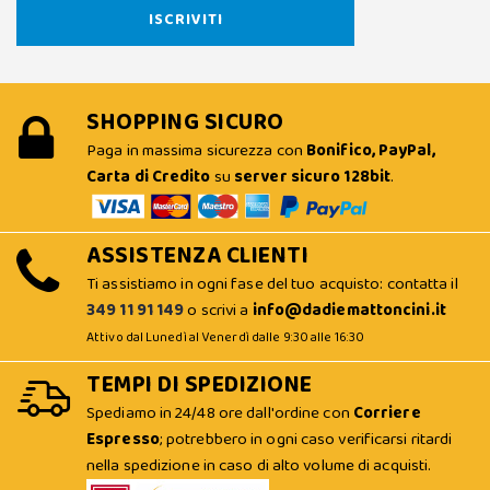
SHOPPING SICURO
Paga in massima sicurezza con
Bonifico, PayPal,
Carta di Credito
su
server sicuro 128bit
.
ASSISTENZA CLIENTI
Ti assistiamo in ogni fase del tuo acquisto: contatta il
349 11 91 149
o scrivi a
info@dadiemattoncini.it
Attivo dal Lunedì al Venerdì dalle 9:30 alle 16:30
TEMPI DI SPEDIZIONE
Spediamo in 24/48 ore dall'ordine con
Corriere
Espresso
; potrebbero in ogni caso verificarsi ritardi
nella spedizione in caso di alto volume di acquisti.