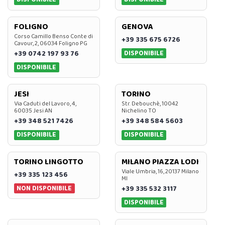
FOLIGNO
GENOVA
Corso Camillo Benso Conte di
+39 335 675 6726
Cavour, 2, 06034 Foligno PG
DISPONIBILE
+39 0742 197 93 76
DISPONIBILE
JESI
TORINO
Via Caduti del Lavoro, 4,
Str. Debouchè, 10042
60035 Jesi AN
Nichelino TO
+39 348 521 7426
+39 348 584 5603
DISPONIBILE
DISPONIBILE
TORINO LINGOTTO
MILANO PIAZZA LODI
Viale Umbria, 16, 20137 Milano
+39 335 123 456
MI
NON DISPONIBILE
+39 335 532 3117
DISPONIBILE