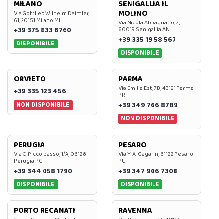
MILANO
SENIGALLIA IL
MOLINO
Via Gottlieb Wilhelm Daimler,
61, 20151 Milano MI
Via Nicola Abbagnano, 7,
+39 375 833 6760
60019 Senigallia AN
+39 335 19 58 567
DISPONIBILE
DISPONIBILE
ORVIETO
PARMA
Via Emilia Est, 7B, 43121 Parma
+39 335 123 456
PR
NON DISPONIBILE
+39 349 766 8789
NON DISPONIBILE
PERUGIA
PESARO
Via C. Piccolpasso, 1/A, 06128
Via Y. A. Gagarin, 61122 Pesaro
Perugia PG
PU
+39 344 058 1790
+39 347 906 7308
DISPONIBILE
DISPONIBILE
PORTO RECANATI
RAVENNA