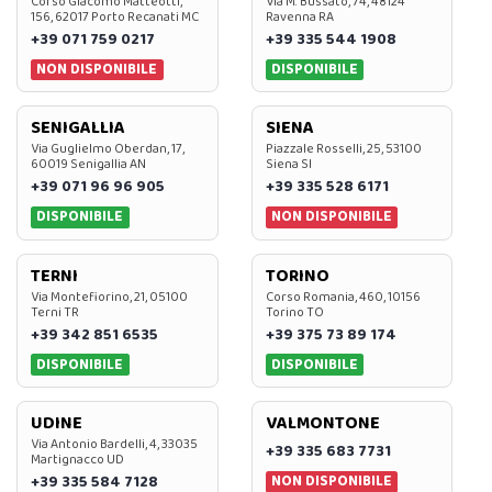
Corso Giacomo Matteotti,
Via M. Bussato, 74, 48124
156, 62017 Porto Recanati MC
Ravenna RA
+39 071 759 0217
+39 335 544 1908
NON DISPONIBILE
DISPONIBILE
SENIGALLIA
SIENA
Via Guglielmo Oberdan, 17,
Piazzale Rosselli, 25, 53100
60019 Senigallia AN
Siena SI
+39 071 96 96 905
+39 335 528 6171
DISPONIBILE
NON DISPONIBILE
TERNI
TORINO
Via Montefiorino, 21, 05100
Corso Romania, 460, 10156
Terni TR
Torino TO
+39 342 851 6535
+39 375 73 89 174
DISPONIBILE
DISPONIBILE
UDINE
VALMONTONE
Via Antonio Bardelli, 4, 33035
+39 335 683 7731
Martignacco UD
NON DISPONIBILE
+39 335 584 7128