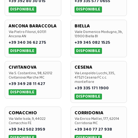
+39 392 80 30 015
+39 335 577 0655
DISPONIBILE
DISPONIBILE
ANCONA BARACCOLA
BIELLA
Via Pietro Filonzi, 60131
Viale Domenico Modugno, 3b,
Ancona AN
13900 Biella BI
+39 340 36 62 275
+39 345 082 1525
DISPONIBILE
DISPONIBILE
CIVITANOVA
CESENA
Via S. Costantino, 98, 62012
Via Leopoldo Lucchi, 335,
Civitanova Marche MC
47521 Cesena FC c.c.
montefiore
+39 349 28 11 427
+39 335 171 1900
DISPONIBILE
DISPONIBILE
COMACCHIO
CORRIDONIA
Via Valle Isola, 9, 44022
Via Enrico Mattei, 177, 62014
Comacchio FE
Corridonia MC
+39 342 502 3959
+39 340 77 27 938
DISPONIBILE
DISPONIBILE